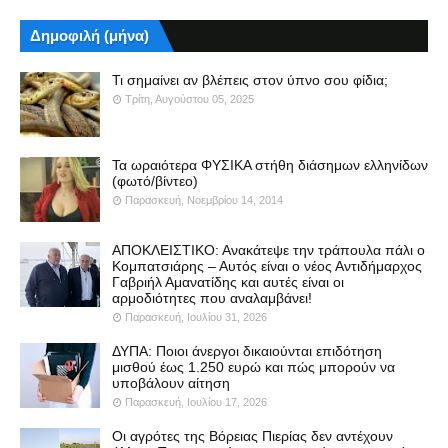
Δημοφιλή (μήνα)
Τι σημαίνει αν βλέπεις στον ύπνο σου φίδια;
Τρίτη, Αυγούστου 05, 2025
Τα ωραιότερα ΦΥΣΙΚΑ στήθη διάσημων ελληνίδων
(φωτό/βίντεο)
Παρασκευή, Νοεμβρίου 14, 2014
ΑΠΟΚΛΕΙΣΤΙΚΟ: Ανακάτεψε την τράπουλα πάλι ο
Κομπατσιάρης – Αυτός είναι ο νέος Αντιδήμαρχος
Γαβριήλ Αμανατίδης και αυτές είναι οι
αρμοδιότητες που αναλαμβάνει!
Παρασκευή, Ιουλίου 31, 2026
ΔΥΠΑ: Ποιοι άνεργοι δικαιούνται επιδότηση
μισθού έως 1.250 ευρώ και πώς μπορούν να
υποβάλουν αίτηση
Παρασκευή, Ιουλίου 17, 2026
Οι αγρότες της Βόρειας Πιερίας δεν αντέχουν