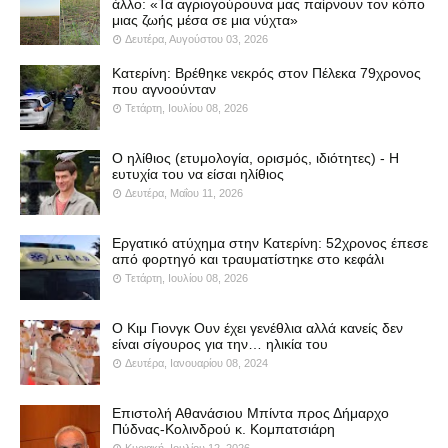
άλλο: «Τα αγριογούρουνα μας παίρνουν τον κόπο
μιας ζωής μέσα σε μια νύχτα»
Δευτέρα, Αυγούστου 03, 2026
Κατερίνη: Βρέθηκε νεκρός στον Πέλεκα 79χρονος
που αγνοούνταν
Τετάρτη, Ιουλίου 08, 2026
Ο ηλίθιος (ετυμολογία, ορισμός, ιδιότητες) - Η
ευτυχία του να είσαι ηλίθιος
Δευτέρα, Μαΐου 11, 2026
Εργατικό ατύχημα στην Κατερίνη: 52χρονος έπεσε
από φορτηγό και τραυματίστηκε στο κεφάλι
Τετάρτη, Ιουλίου 08, 2026
Ο Κιμ Γιονγκ Ουν έχει γενέθλια αλλά κανείς δεν
είναι σίγουρος για την… ηλικία του
Δευτέρα, Ιανουαρίου 08, 2024
Επιστολή Αθανάσιου Μπίντα προς Δήμαρχο
Πύδνας-Κολινδρού κ. Κομπατσιάρη
Κυριακή, Ιουλίου 12, 2026