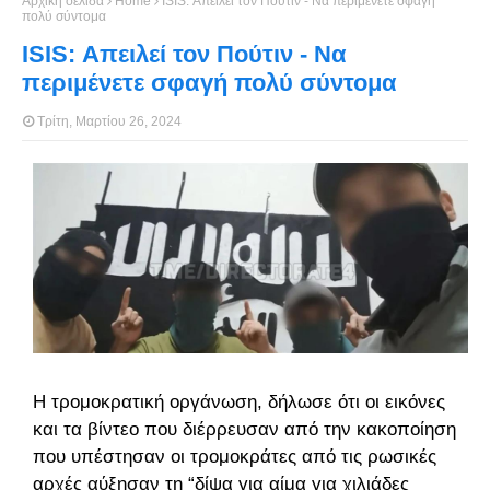
Αρχική σελίδα
Home
ISIS: Απειλεί τον Πούτιν - Να περιμένετε σφαγή
πολύ σύντομα
ISIS: Απειλεί τον Πούτιν - Να
περιμένετε σφαγή πολύ σύντομα
Τρίτη, Μαρτίου 26, 2024
Η τρομοκρατική οργάνωση, δήλωσε ότι οι εικόνες
και τα βίντεο που διέρρευσαν από την κακοποίηση
που υπέστησαν οι τρομοκράτες από τις ρωσικές
αρχές αύξησαν τη “δίψα για αίμα για χιλιάδες