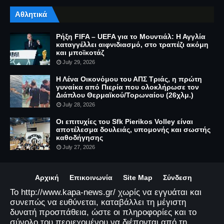
Αθλητικά
Ρήξη FIFA – UEFA για το Μουντιάλ: Η Αγγλία
καταγγέλλει αιφνιδιασμό, στο τραπέζι ακόμη
και μποϊκοτάζ
July 29, 2026
Η Λένα Οικονόμου του ΑΠΣ Τριάς, η πρώτη
γυναίκα από Πιερία που ολοκλήρωσε τον
Διάπλου Θερμαϊκού/Τορωναίου (26χλμ.)
July 28, 2026
Οι επιτυχίες του Sfk Pierikos Volley είναι
αποτέλεσμα δουλειάς, υπομονής και σωστής
καθοδήγησης
July 27, 2026
Αρχική
Επικοινωνία
Site Map
Σύνδεση
Το http://www.kapa-news.gr/ χωρίς να εγγυάται και
συνεπώς να ευθύνεται, καταβάλλει τη μέγιστη
δυνατή προσπάθεια, ώστε οι πληροφορίες και το
σύνολο του περιεχομένου να διέπονται από τη