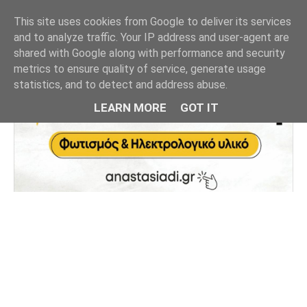
This site uses cookies from Google to deliver its services
and to analyze traffic. Your IP address and user-agent are
shared with Google along with performance and security
metrics to ensure quality of service, generate usage
statistics, and to detect and address abuse.
LEARN MORE
GOT IT