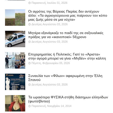
Παρασκευή, Ιουλίου 31, 2026
Οι αγρότες της Βόρειας Πιερίας δεν αντέχουν
άλλο: «Τα αγριογούρουνα μας παίρνουν τον κόπο
μιας ζωής μέσα σε μια νύχτα»
Δευτέρα, Αυγούστου 03, 2026
Μητέρα εξανάγκαζε το παιδί της σε σεξουαλικές
πράξεις για να «ικανοποιεί» 56χρονο
Δευτέρα, Αυγούστου 03, 2026
Επιχειρηματίας ή Πολιτικός; Γιατί το «Άριστα»
στην αγορά μπορεί να γίνει «Μηδέν» στην κάλπη
Πέμπτη, Φεβρουαρίου 05, 2026
Συναυλία των «Φίλων» αφιερωμένη στην Έλλη
Σπανού
Δευτέρα, Αυγούστου 03, 2026
Τα ωραιότερα ΦΥΣΙΚΑ στήθη διάσημων ελληνίδων
(φωτό/βίντεο)
Παρασκευή, Νοεμβρίου 14, 2014