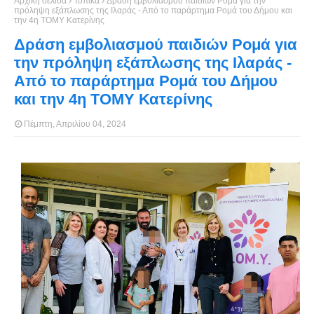
Αρχική σελίδα
Τοπικά
Δράση εμβολιασμού παιδιών Ρομά για την
πρόληψη εξάπλωσης της Ιλαράς - Από το παράρτημα Ρομά του Δήμου και
την 4η ΤΟΜΥ Κατερίνης
Δράση εμβολιασμού παιδιών Ρομά για
την πρόληψη εξάπλωσης της Ιλαράς -
Από το παράρτημα Ρομά του Δήμου
και την 4η ΤΟΜΥ Κατερίνης
Πέμπτη, Απριλίου 04, 2024