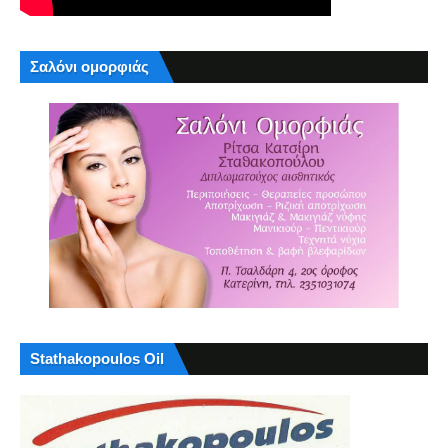
Σαλόνι ομορφιάς
Stathakopoulos Oil