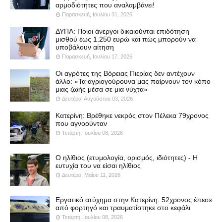
αρμοδιότητες που αναλαμβάνει!
Παρασκευή, Ιουλίου 31, 2026
ΔΥΠΑ: Ποιοι άνεργοι δικαιούνται επιδότηση
μισθού έως 1.250 ευρώ και πώς μπορούν να
υποβάλουν αίτηση
Παρασκευή, Ιουλίου 17, 2026
Οι αγρότες της Βόρειας Πιερίας δεν αντέχουν
άλλο: «Τα αγριογούρουνα μας παίρνουν τον κόπο
μιας ζωής μέσα σε μια νύχτα»
Δευτέρα, Αυγούστου 03, 2026
Κατερίνη: Βρέθηκε νεκρός στον Πέλεκα 79χρονος
που αγνοούνταν
Τετάρτη, Ιουλίου 08, 2026
Ο ηλίθιος (ετυμολογία, ορισμός, ιδιότητες) - Η
ευτυχία του να είσαι ηλίθιος
Δευτέρα, Μαΐου 11, 2026
Εργατικό ατύχημα στην Κατερίνη: 52χρονος έπεσε
από φορτηγό και τραυματίστηκε στο κεφάλι
Τετάρτη, Ιουλίου 08, 2026