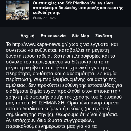
Οι επιτυχίες του Sfk Pierikos Volley είναι
αποτέλεσμα δουλειάς, υπομονής και σωστής
καθοδήγησης
July 27, 2026
Αρχική
Επικοινωνία
Site Map
Σύνδεση
Το http://www.kapa-news.gr/ χωρίς να εγγυάται και
συνεπώς να ευθύνεται, καταβάλλει τη μέγιστη
δυνατή προσπάθεια, ώστε οι πληροφορίες και το
σύνολο του περιεχομένου να διέπονται από τη
μέγιστη ακρίβεια, σαφήνεια, χρονική εγγύτητα,
πληρότητα, ορθότητα και διαθεσιμότητα. Σε καμία
περίπτωση, συμπεριλαμβανομένης και αυτής της
αμέλειας, δεν προκύπτει ευθύνη της ιστοσελίδας για
οιαδήποτε ζημία τυχόν προκληθεί στον επισκέπτη /
χρήστη εξ αφορμής αυτής της χρήσης του δικτυακού
μας τόπου. ΕΠΙΣΗΜΑΝΣΗ: Ορισμένα αναρτώμενα
από το διαδίκτυο κείμενα ή εικόνες (με σχετική
σημείωση της πηγής), θεωρούμε ότι είναι δημόσια.
Αν υπάρχουν δικαιώματα συγγραφέων,
παρακαλούμε ενημερώστε μας για να τα