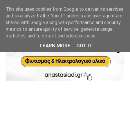
This site uses cookies from Google to deliver its services
and to analyze traffic. Your IP address and user-agent are
shared with Google along with performance and security
metrics to ensure quality of service, generate usage
statistics, and to detect and address abuse.
LEARN MORE
GOT IT