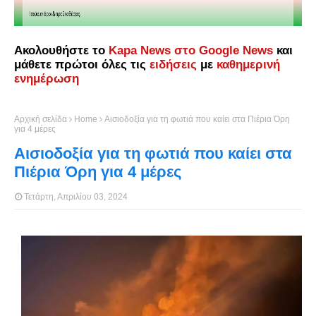
Ακολουθήστε το
Kapa News στο Google News
και
μάθετε πρώτοι όλες τις
ειδήσεις
με
καθημερινή
ενημέρωση
Αρχική σελίδα
Home
Αισιοδοξία για τη φωτιά που καίει στα Πιέρια Όρη
για 4 μέρες
Αισιοδοξία για τη φωτιά που καίει στα
Πιέρια Όρη για 4 μέρες
Τετάρτη, Απριλίου 03, 2024