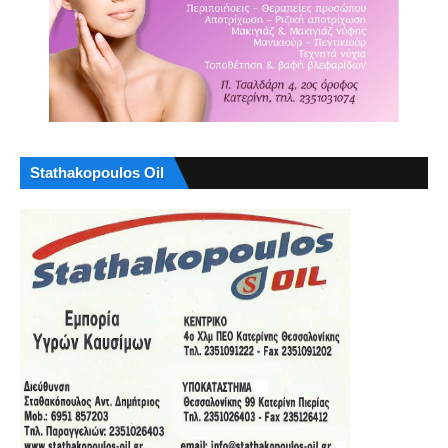
Stathakopoulos Oil