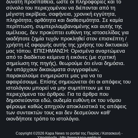
δυνατή προσπάθεια, ώστε οι πληροφορίες και το
σύνολο του περιεχομένου να διέπονται από τη
μέγιστη ακρίβεια, σαφήνεια, χρονική εγγύτητα,
πληρότητα, ορθότητα και διαθεσιμότητα. Σε καμία
περίπτωση, συμπεριλαμβανομένης και αυτής της
αμέλειας, δεν προκύπτει ευθύνη της ιστοσελίδας για
οιαδήποτε ζημία τυχόν προκληθεί στον επισκέπτη /
χρήστη εξ αφορμής αυτής της χρήσης του δικτυακού
μας τόπου. ΕΠΙΣΗΜΑΝΣΗ: Ορισμένα αναρτώμενα
από το διαδίκτυο κείμενα ή εικόνες (με σχετική
σημείωση της πηγής), θεωρούμε ότι είναι δημόσια.
Αν υπάρχουν δικαιώματα συγγραφέων,
παρακαλούμε ενημερώστε μας για να τα
αφαιρέσουμε. Επίσης σημειώνεται ότι οι απόψεις του
ιστολόγιου μπορεί να μην συμπίπτουν με τα
περιεχόμενα του άρθρου. Για τα άρθρα που
δημοσιεύονται εδώ, ουδεμία ευθύνη εκ του νόμου
φέρουμε καθώς απηχούν αποκλειστικά τις απόψεις
των συντακτών τους και δεν δεσμεύουν καθ’
οιονδήποτε τρόπο το ιστολόγιο.
Copyright ©
2026
Kapa News το portal της Πιερίας
/ Κατασκευή -
Υποστήριξη :
http://www.kapa-webtv.gr