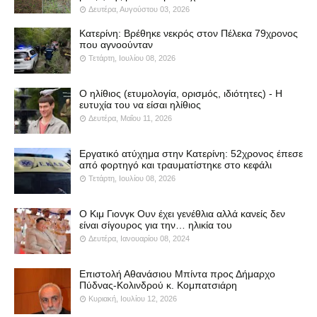
Δευτέρα, Αυγούστου 03, 2026
Κατερίνη: Βρέθηκε νεκρός στον Πέλεκα 79χρονος
που αγνοούνταν
Τετάρτη, Ιουλίου 08, 2026
Ο ηλίθιος (ετυμολογία, ορισμός, ιδιότητες) - Η
ευτυχία του να είσαι ηλίθιος
Δευτέρα, Μαΐου 11, 2026
Εργατικό ατύχημα στην Κατερίνη: 52χρονος έπεσε
από φορτηγό και τραυματίστηκε στο κεφάλι
Τετάρτη, Ιουλίου 08, 2026
Ο Κιμ Γιονγκ Ουν έχει γενέθλια αλλά κανείς δεν
είναι σίγουρος για την… ηλικία του
Δευτέρα, Ιανουαρίου 08, 2024
Επιστολή Αθανάσιου Μπίντα προς Δήμαρχο
Πύδνας-Κολινδρού κ. Κομπατσιάρη
Κυριακή, Ιουλίου 12, 2026