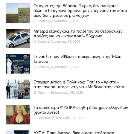
Οι αγρότες της Βόρειας Πιερίας δεν αντέχουν
άλλο: «Τα αγριογούρουνα μας παίρνουν τον κόπο
μιας ζωής μέσα σε μια νύχτα»
Δευτέρα, Αυγούστου 03, 2026
Μητέρα εξανάγκαζε το παιδί της σε σεξουαλικές
πράξεις για να «ικανοποιεί» 56χρονο
Δευτέρα, Αυγούστου 03, 2026
Συναυλία των «Φίλων» αφιερωμένη στην Έλλη
Σπανού
Δευτέρα, Αυγούστου 03, 2026
Επιχειρηματίας ή Πολιτικός; Γιατί το «Άριστα»
στην αγορά μπορεί να γίνει «Μηδέν» στην κάλπη
Πέμπτη, Φεβρουαρίου 05, 2026
Τα ωραιότερα ΦΥΣΙΚΑ στήθη διάσημων ελληνίδων
(φωτό/βίντεο)
Παρασκευή, Νοεμβρίου 14, 2014
ΔΥΠΑ: Ποιοι άνεργοι δικαιούνται επιδότηση