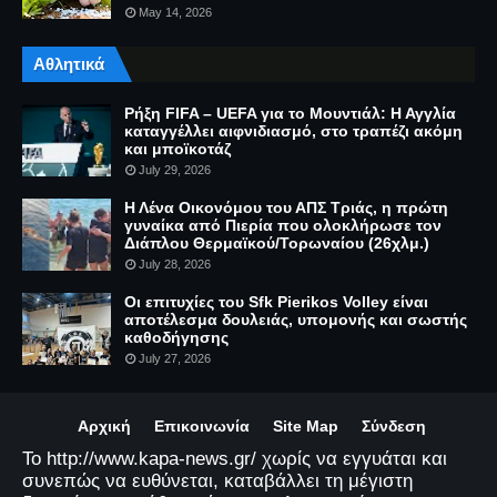
May 14, 2026
Αθλητικά
Ρήξη FIFA – UEFA για το Μουντιάλ: Η Αγγλία
καταγγέλλει αιφνιδιασμό, στο τραπέζι ακόμη
και μποϊκοτάζ
July 29, 2026
Η Λένα Οικονόμου του ΑΠΣ Τριάς, η πρώτη
γυναίκα από Πιερία που ολοκλήρωσε τον
Διάπλου Θερμαϊκού/Τορωναίου (26χλμ.)
July 28, 2026
Οι επιτυχίες του Sfk Pierikos Volley είναι
αποτέλεσμα δουλειάς, υπομονής και σωστής
καθοδήγησης
July 27, 2026
Αρχική
Επικοινωνία
Site Map
Σύνδεση
Το http://www.kapa-news.gr/ χωρίς να εγγυάται και
συνεπώς να ευθύνεται, καταβάλλει τη μέγιστη