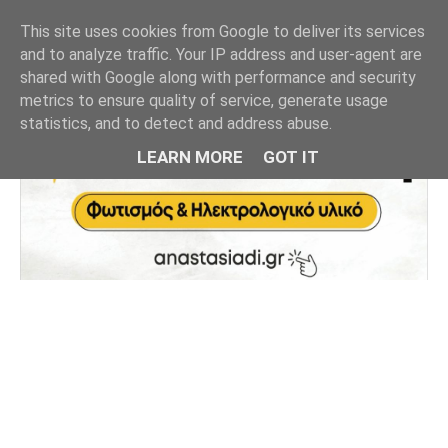
This site uses cookies from Google to deliver its services
and to analyze traffic. Your IP address and user-agent are
shared with Google along with performance and security
metrics to ensure quality of service, generate usage
statistics, and to detect and address abuse.
LEARN MORE
GOT IT