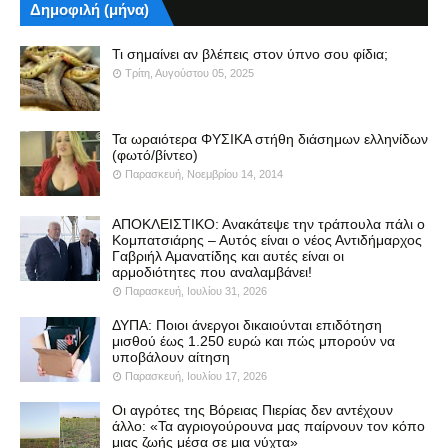
Δημοφιλή (μήνα)
Τι σημαίνει αν βλέπεις στον ύπνο σου φίδια;
Τρίτη, Αυγούστου 05, 2025
Τα ωραιότερα ΦΥΣΙΚΑ στήθη διάσημων ελληνίδων
(φωτό/βίντεο)
Παρασκευή, Νοεμβρίου 14, 2014
ΑΠΟΚΛΕΙΣΤΙΚΟ: Ανακάτεψε την τράπουλα πάλι ο
Κομπατσιάρης – Αυτός είναι ο νέος Αντιδήμαρχος
Γαβριήλ Αμανατίδης και αυτές είναι οι
αρμοδιότητες που αναλαμβάνει!
Παρασκευή, Ιουλίου 31, 2026
ΔΥΠΑ: Ποιοι άνεργοι δικαιούνται επιδότηση
μισθού έως 1.250 ευρώ και πώς μπορούν να
υποβάλουν αίτηση
Παρασκευή, Ιουλίου 17, 2026
Οι αγρότες της Βόρειας Πιερίας δεν αντέχουν
άλλο: «Τα αγριογούρουνα μας παίρνουν τον κόπο
μιας ζωής μέσα σε μια νύχτα»