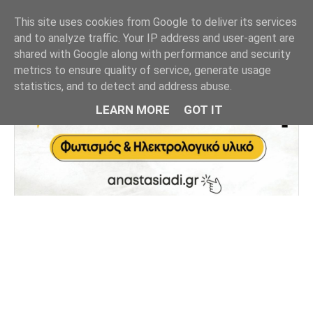
This site uses cookies from Google to deliver its services
and to analyze traffic. Your IP address and user-agent are
shared with Google along with performance and security
metrics to ensure quality of service, generate usage
statistics, and to detect and address abuse.
LEARN MORE
GOT IT