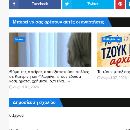
Facebook
Twitter
Μπορεί να σας αρέσουν αυτές οι αναρτήσεις
Home
Εκδηλώσεις
Θύμα της σπείρας που εξαπατούσε πολίτες
Το τζουκ μπoξ αρ
σε Κατερίνη και Φλώρινα: «Τους έδωσα
August 07, 2026
κοσμήματα, χρήματα, ό,τι είχα…»
August 07, 2026
Δημοσίευση σχολίου
0 Σχόλια