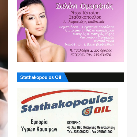
Stathakopoulos Oil