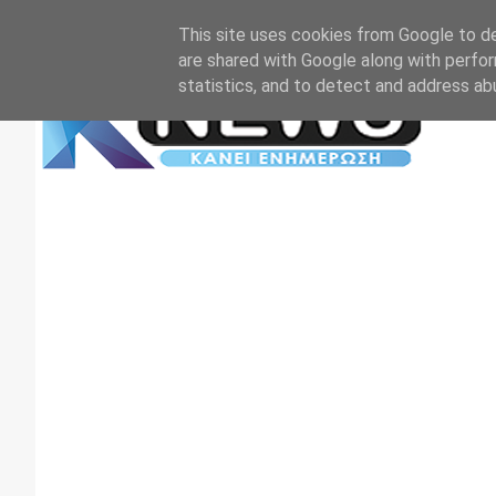
Αρχική
Επικοινωνία
Πρωτοσέλιδα
TV+RADIO
This site uses cookies from Google to del
are shared with Google along with perfor
statistics, and to detect and address ab