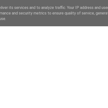
iver its services and to analyze traffic. Your IP address and us
mance and security metrics to ensure quality of service, gener
use.