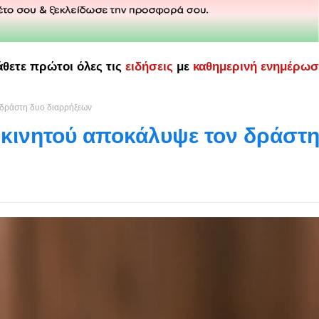
άθετε πρώτοι όλες τις
ειδήσεις
με
καθημερινή ενημέρω
 δράστη δυο διαρρήξεων
 κινητού αποκάλυψε τον δράστ