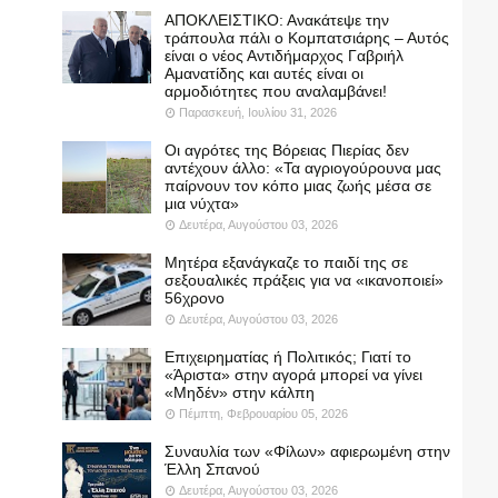
ΑΠΟΚΛΕΙΣΤΙΚΟ: Ανακάτεψε την
τράπουλα πάλι ο Κομπατσιάρης – Αυτός
είναι ο νέος Αντιδήμαρχος Γαβριήλ
Αμανατίδης και αυτές είναι οι
αρμοδιότητες που αναλαμβάνει!
Παρασκευή, Ιουλίου 31, 2026
Οι αγρότες της Βόρειας Πιερίας δεν
αντέχουν άλλο: «Τα αγριογούρουνα μας
παίρνουν τον κόπο μιας ζωής μέσα σε
μια νύχτα»
Δευτέρα, Αυγούστου 03, 2026
Μητέρα εξανάγκαζε το παιδί της σε
σεξουαλικές πράξεις για να «ικανοποιεί»
56χρονο
Δευτέρα, Αυγούστου 03, 2026
Επιχειρηματίας ή Πολιτικός; Γιατί το
«Άριστα» στην αγορά μπορεί να γίνει
«Μηδέν» στην κάλπη
Πέμπτη, Φεβρουαρίου 05, 2026
Συναυλία των «Φίλων» αφιερωμένη στην
Έλλη Σπανού
Δευτέρα, Αυγούστου 03, 2026