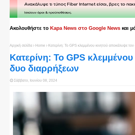
Ακολουθήστε το
Kapa News στο Google News
και μ
Αρχική σελίδα
Home
Κατερίνη: Το GPS κλεμμένου κινητού αποκάλυψε τον
Κατερίνη: Το GPS κλεμμένου
δυο διαρρήξεων
Σάββατο, Ιουνίου 08, 2024