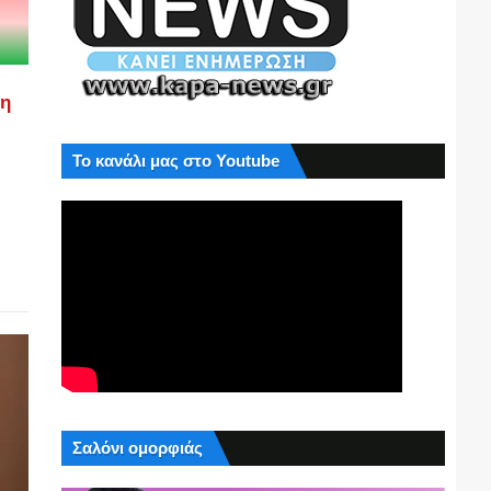
ση
Το κανάλι μας στο Youtube
η
Σαλόνι ομορφιάς