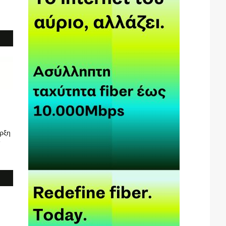
ρξη
6