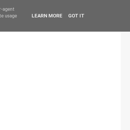
er-agent
LEARN MORE
GOT IT
ate usage