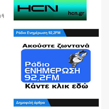
 ή
Ράδιο Ενημέρωση 92,2FM
Δημοφιλή άρθρα