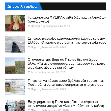
Δημοφιλή άρθρα
Τα ωραιότερα ΦΥΣΙΚΑ στήθη διάσημων ελληνίδων
(φωτό/βίντεο)
Παρασκευή, Νοεμβρίου 14, 2014
Σε ποιες παραλίες καταγράφονται καρχαρίες στην
Ελλάδα; Ο χάρτης που δείχνει την τοποθεσία τους
Πέμπτη, Αυγούστου 06, 2026
Οι αγρότες της Βόρειας Πιερίας δεν αντέχουν
άλλο: «Τα αγριογούρουνα μας παίρνουν τον κόπο
μιας ζωής μέσα σε μια νύχτα»
Δευτέρα, Αυγούστου 03, 2026
Τι πρέπει να κάνετε αφού βγάλετε νέα ταυτότητα:
Πού πρέπει να επικαιροποιήσετε τα στοιχεία σας
Πέμπτη, Αυγούστου 06, 2026
Επιχειρηματίας ή Πολιτικός; Γιατί το «Άριστα»
στην αγορά μπορεί να γίνει «Μηδέν» στην κάλπη
Πέμπτη, Φεβρουαρίου 05, 2026