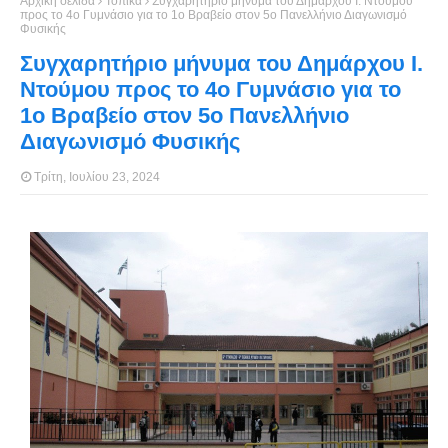
Αρχική σελίδα
Τοπικά
Συγχαρητήριο μήνυμα του Δημάρχου Ι. Ντούμου
προς το 4ο Γυμνάσιο για το 1ο Βραβείο στον 5ο Πανελλήνιο Διαγωνισμό
Φυσικής
Συγχαρητήριο μήνυμα του Δημάρχου Ι.
Ντούμου προς το 4ο Γυμνάσιο για το
1ο Βραβείο στον 5ο Πανελλήνιο
Διαγωνισμό Φυσικής
Τρίτη, Ιουλίου 23, 2024