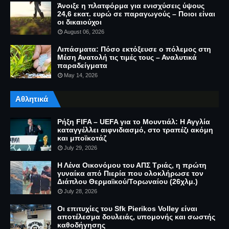
Άνοιξε η πλατφόρμα για ενισχύσεις ύψους
24,6 εκατ. ευρώ σε παραγωγούς – Ποιοι είναι
οι δικαιούχοι
August 06, 2026
Λιπάσματα: Πόσο εκτόξευσε ο πόλεμος στη
Μέση Ανατολή τις τιμές τους – Αναλυτικά
παραδείγματα
May 14, 2026
Αθλητικά
Ρήξη FIFA – UEFA για το Μουντιάλ: Η Αγγλία
καταγγέλλει αιφνιδιασμό, στο τραπέζι ακόμη
και μποϊκοτάζ
July 29, 2026
Η Λένα Οικονόμου του ΑΠΣ Τριάς, η πρώτη
γυναίκα από Πιερία που ολοκλήρωσε τον
Διάπλου Θερμαϊκού/Τορωναίου (26χλμ.)
July 28, 2026
Οι επιτυχίες του Sfk Pierikos Volley είναι
αποτέλεσμα δουλειάς, υπομονής και σωστής
καθοδήγησης