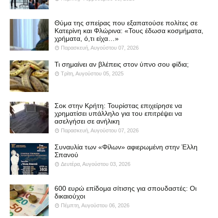
Θύμα της σπείρας που εξαπατούσε πολίτες σε
Κατερίνη και Φλώρινα: «Τους έδωσα κοσμήματα,
χρήματα, ό,τι είχα…»
Παρασκευή, Αυγούστου 07, 2026
Τι σημαίνει αν βλέπεις στον ύπνο σου φίδια;
Τρίτη, Αυγούστου 05, 2025
Σοκ στην Κρήτη: Τουρίστας επιχείρησε να
χρηματίσει υπάλληλο για του επιτρέψει να
ασελγήσει σε ανήλικη
Παρασκευή, Αυγούστου 07, 2026
Συναυλία των «Φίλων» αφιερωμένη στην Έλλη
Σπανού
Δευτέρα, Αυγούστου 03, 2026
600 ευρώ επίδομα σίτισης για σπουδαστές: Οι
δικαιούχοι
Πέμπτη, Αυγούστου 06, 2026