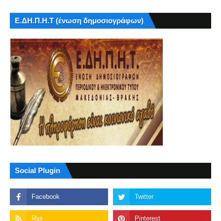
Ε.ΔΗ.Π.Η.Τ (ένωση δημοσιογράφων)
Social Plugin