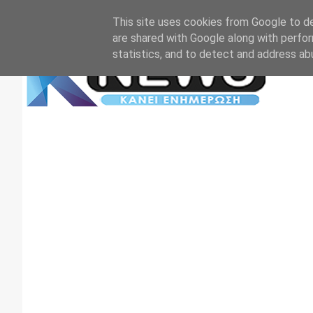
Αρχική
Επικοινωνία
Πρωτοσέλιδα
TV+RADIO
This site uses cookies from Google to del
are shared with Google along with perfor
statistics, and to detect and address ab