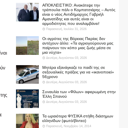
ΑΠΟΚΛΕΙΣΤΙΚΟ: Ανακάτεψε την
τράπουλα πάλι ο Κομπατσιάρης – Αυτός
είναι ο νέος Αντιδήμαρχος Γαβριήλ
Αμανατίδης και αυτές είναι οι
αρμοδιότητες που αναλαμβάνει!
Παρασκευή, Ιουλίου 31, 2026
Οι αγρότες της Βόρειας Πιερίας δεν
αντέχουν άλλο: «Τα αγριογούρουνα μας
παίρνουν τον κόπο μιας ζωής μέσα σε
μια νύχτα»
ίναι
Δευτέρα, Αυγούστου 03, 2026
ούν
Μητέρα εξανάγκαζε το παιδί της σε
σεξουαλικές πράξεις για να «ικανοποιεί»
56χρονο
Δευτέρα, Αυγούστου 03, 2026
Συναυλία των «Φίλων» αφιερωμένη στην
της
Έλλη Σπανού
Δευτέρα, Αυγούστου 03, 2026
ε
Τα ωραιότερα ΦΥΣΙΚΑ στήθη διάσημων
ελληνίδων (φωτό/βίντεο)
Παρασκευή, Νοεμβρίου 14, 2014