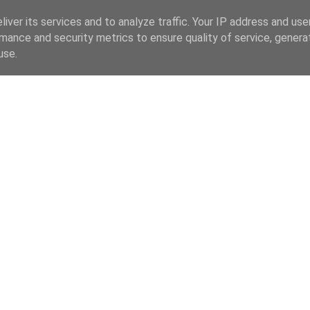
iver its services and to analyze traffic. Your IP address and us
mance and security metrics to ensure quality of service, gener
use.