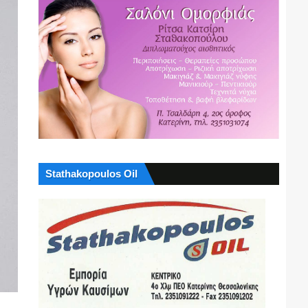
Stathakopoulos Oil