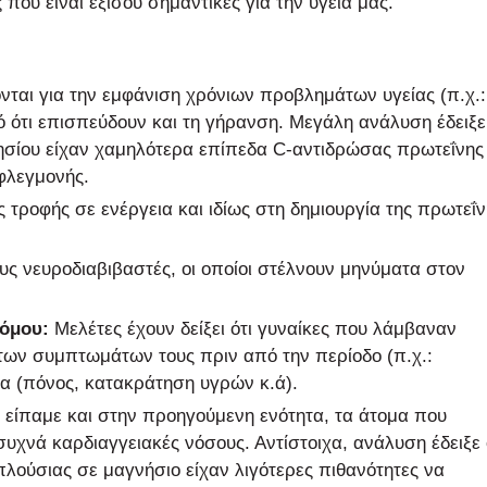
 που είναι εξίσου σημαντικές για την υγεία μας.
νται για την εμφάνιση χρόνιων προβλημάτων υγείας (π.χ.:
 ότι επισπεύδουν και τη γήρανση. Μεγάλη ανάλυση έδειξε 
ίου είχαν χαμηλότερα επίπεδα C-αντιδρώσας πρωτεΐνης
 φλεγμονής.
τροφής σε ενέργεια και ιδίως στη δημιουργία της πρωτεΐν
υς νευροδιαβιβαστές, οι οποίοι στέλνουν μηνύματα στον
όμου:
Μελέτες έχουν δείξει ότι γυναίκες που λάμβαναν
ν συμπτωμάτων τους πριν από την περίοδο (π.χ.:
εια (πόνος, κατακράτηση υγρών κ.ά).
είπαμε και στην προηγούμενη ενότητα, τα άτομα που
συχνά καρδιαγγειακές νόσους. Αντίστοιχα, ανάλυση έδειξε 
ούσιας σε μαγνήσιο είχαν λιγότερες πιθανότητες να