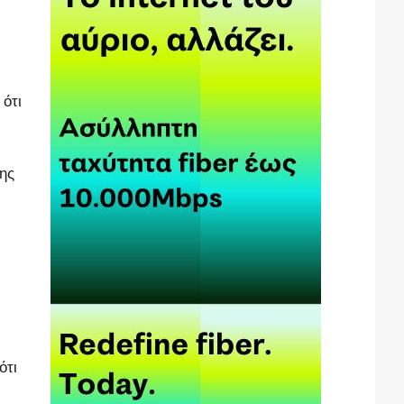
ότι
ης
ότι