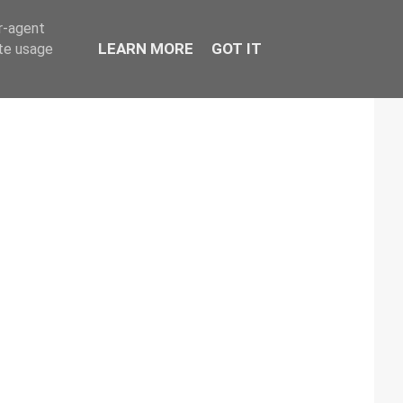
er-agent
LEARN MORE
GOT IT
ate usage