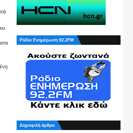
ατά
λου
Ράδιο Ενημέρωση 92,2FM
ματα
μένη
Δημοφιλή άρθρα