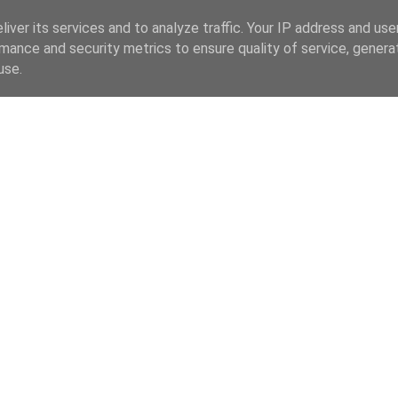
iver its services and to analyze traffic. Your IP address and us
mance and security metrics to ensure quality of service, gener
use.