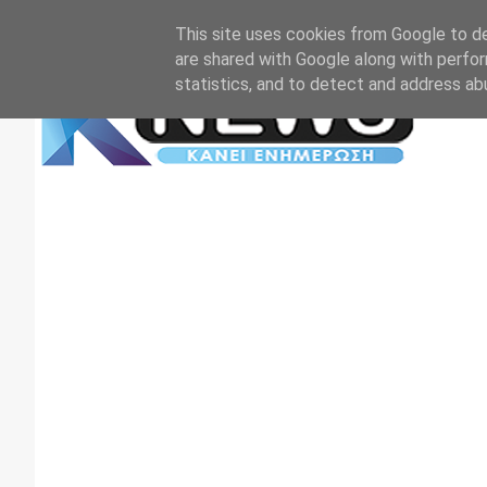
Αρχική
Επικοινωνία
Πρωτοσέλιδα
TV+RADIO
This site uses cookies from Google to del
are shared with Google along with perfor
statistics, and to detect and address ab