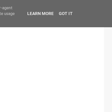
er-agent
LEARN MORE
GOT IT
ate usage