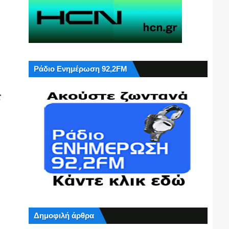
Ράδιο Ενημέρωση 92,2FM
ς
Δημοφιλή άρθρα