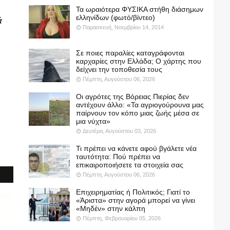
Τα ωραιότερα ΦΥΣΙΚΑ στήθη διάσημων
ελληνίδων (φωτό/βίντεο)
ά
Παρασκευή, Νοεμβρίου 14, 2014
Σε ποιες παραλίες καταγράφονται
καρχαρίες στην Ελλάδα; Ο χάρτης που
δείχνει την τοποθεσία τους
Πέμπτη, Αυγούστου 06, 2026
Οι αγρότες της Βόρειας Πιερίας δεν
αντέχουν άλλο: «Τα αγριογούρουνα μας
παίρνουν τον κόπο μιας ζωής μέσα σε
μια νύχτα»
Δευτέρα, Αυγούστου 03, 2026
Τι πρέπει να κάνετε αφού βγάλετε νέα
ταυτότητα: Πού πρέπει να
επικαιροποιήσετε τα στοιχεία σας
Πέμπτη, Αυγούστου 06, 2026
Επιχειρηματίας ή Πολιτικός; Γιατί το
«Άριστα» στην αγορά μπορεί να γίνει
«Μηδέν» στην κάλπη
Πέμπτη, Φεβρουαρίου 05, 2026