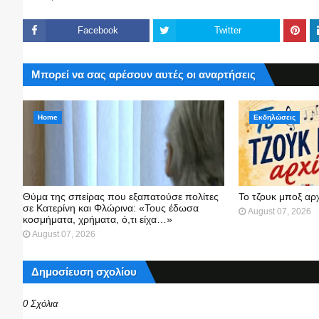
Facebook
Twitter
Μπορεί να σας αρέσουν αυτές οι αναρτήσεις
Home
Εκδηλώσεις
Θύμα της σπείρας που εξαπατούσε πολίτες
Το τζουκ μπoξ αρ
σε Κατερίνη και Φλώρινα: «Τους έδωσα
August 07, 2026
κοσμήματα, χρήματα, ό,τι είχα…»
August 07, 2026
Δημοσίευση σχολίου
0 Σχόλια