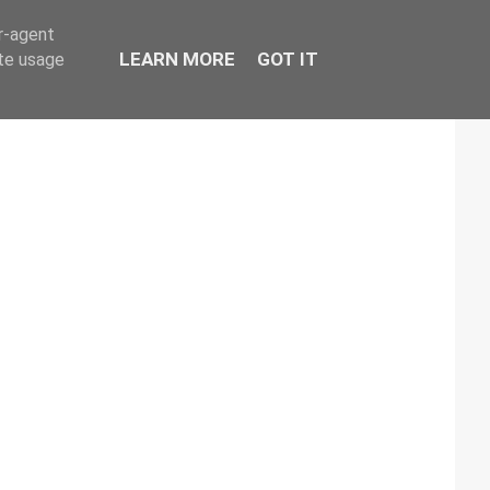
er-agent
LEARN MORE
GOT IT
ate usage