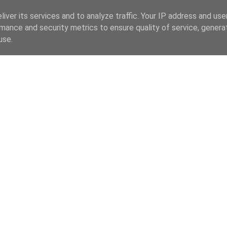
iver its services and to analyze traffic. Your IP address and us
mance and security metrics to ensure quality of service, gener
use.