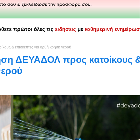
άθετε πρώτοι όλες τις
ειδήσεις
με
καθημερινή ενημέρω
κους & επισκέπτες για ορθή χρήση νερού
ηση ΔΕΥΑΔΟΛ προς κατοίκους 
νερού