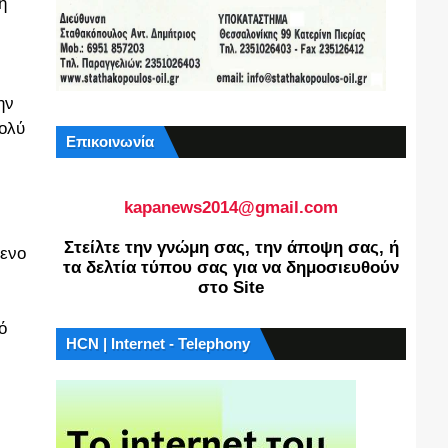
η
ην
ολύ
Επικοινωνία
kapanews2014@gmail.com
,
Στείλτε την γνώμη σας, την άποψη σας, ή
μενο
τα δελτία τύπου σας για να δημοσιευθούν
στο Site
ό
HCN | Internet - Telephony