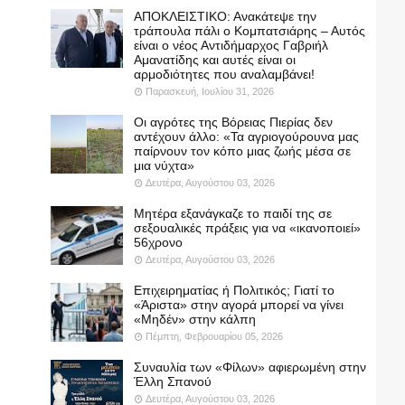
ΑΠΟΚΛΕΙΣΤΙΚΟ: Ανακάτεψε την
τράπουλα πάλι ο Κομπατσιάρης – Αυτός
είναι ο νέος Αντιδήμαρχος Γαβριήλ
Αμανατίδης και αυτές είναι οι
αρμοδιότητες που αναλαμβάνει!
Παρασκευή, Ιουλίου 31, 2026
Οι αγρότες της Βόρειας Πιερίας δεν
αντέχουν άλλο: «Τα αγριογούρουνα μας
παίρνουν τον κόπο μιας ζωής μέσα σε
μια νύχτα»
Δευτέρα, Αυγούστου 03, 2026
Μητέρα εξανάγκαζε το παιδί της σε
σεξουαλικές πράξεις για να «ικανοποιεί»
56χρονο
Δευτέρα, Αυγούστου 03, 2026
Επιχειρηματίας ή Πολιτικός; Γιατί το
«Άριστα» στην αγορά μπορεί να γίνει
«Μηδέν» στην κάλπη
Πέμπτη, Φεβρουαρίου 05, 2026
Συναυλία των «Φίλων» αφιερωμένη στην
Έλλη Σπανού
Δευτέρα, Αυγούστου 03, 2026