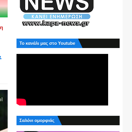
ση
Το κανάλι μας στο Youtube
&
Σαλόνι ομορφιάς