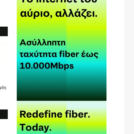
ρξη
6