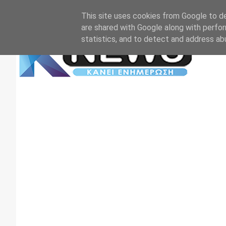
Αρχική
Επικοινωνία
Πρωτοσέλιδα
TV+RADIO
This site uses cookies from Google to del
are shared with Google along with perfor
statistics, and to detect and address ab