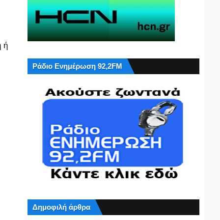
 ή
Ράδιο Ενημέρωση 92,2FM
Δημοφιλή άρθρα