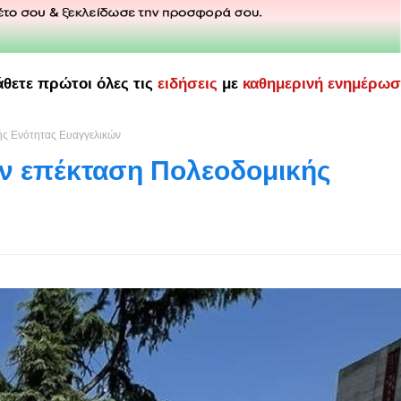
άθετε πρώτοι όλες τις
ειδήσεις
με
καθημερινή ενημέρω
ής Ενότητας Ευαγγελικών
ν επέκταση Πολεοδομικής