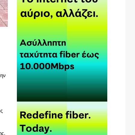
την
ις
ης.