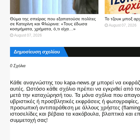
Θύμα της σπείρας που εξαπατούσε πολίτες
Το τζουκ μπoξ αρ
σε Κατερίνη και Φλώρινα: «Τους έδωσα
August 07, 2026
κοσμήματα, χρήματα, ό,τι είχα…»
August 07, 2026
Δημοσίευση σχολίου
0 Σχόλια
Kάθε αναγνώστης του kapa-news.gr μπορεί να εκφράζει
αυτές. Ωστόσο κάθε σχόλιο πρέπει να εγκριθεί από του
μετά την καταχώρησή του. Τα μόνα σχόλια που απαγορ
υβριστικές ή προσβλητικές εκφράσεις ή φωτογραφίες
προσωπική αντιπαράθεση με άλλους χρήστες (flaming),
ιστοσελίδες και βέβαια τα κακόβουλα, βλαπτικά και 
συμμετοχή σας!