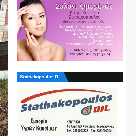
Stathakopoulos Oil