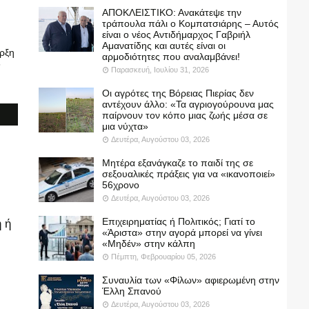
ΑΠΟΚΛΕΙΣΤΙΚΟ: Ανακάτεψε την
τράπουλα πάλι ο Κομπατσιάρης – Αυτός
είναι ο νέος Αντιδήμαρχος Γαβριήλ
Αμανατίδης και αυτές είναι οι
ρξη
αρμοδιότητες που αναλαμβάνει!
6
Παρασκευή, Ιουλίου 31, 2026
Οι αγρότες της Βόρειας Πιερίας δεν
αντέχουν άλλο: «Τα αγριογούρουνα μας
παίρνουν τον κόπο μιας ζωής μέσα σε
μια νύχτα»
Δευτέρα, Αυγούστου 03, 2026
Μητέρα εξανάγκαζε το παιδί της σε
σεξουαλικές πράξεις για να «ικανοποιεί»
56χρονο
Δευτέρα, Αυγούστου 03, 2026
Επιχειρηματίας ή Πολιτικός; Γιατί το
 ή
«Άριστα» στην αγορά μπορεί να γίνει
«Μηδέν» στην κάλπη
Πέμπτη, Φεβρουαρίου 05, 2026
Συναυλία των «Φίλων» αφιερωμένη στην
Έλλη Σπανού
Δευτέρα, Αυγούστου 03, 2026