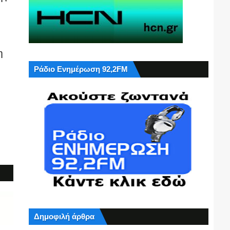
η
Ράδιο Ενημέρωση 92,2FM
Δημοφιλή άρθρα