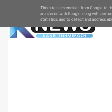
Αρχική
Επικοινωνία
Πρωτοσέλιδα
TV+RADIO
This site uses cookies from Google to del
are shared with Google along with perfor
statistics, and to detect and address ab