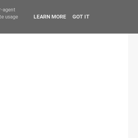
er-agent
LEARN MORE
GOT IT
ate usage