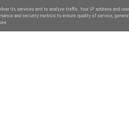
iver its services and to analyze traffic. Your IP address and us
mance and security metrics to ensure quality of service, gener
use.