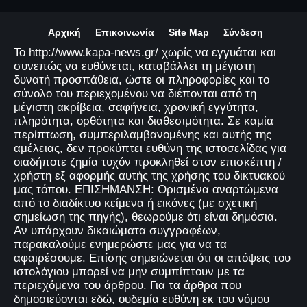
Αρχική
Επικοινωνία
Site Map
Σύνδεση
Το http://www.kapa-news.gr/ χωρίς να εγγυάται και
συνεπώς να ευθύνεται, καταβάλλει τη μέγιστη
δυνατή προσπάθεια, ώστε οι πληροφορίες και το
σύνολο του περιεχομένου να διέπονται από τη
μέγιστη ακρίβεια, σαφήνεια, χρονική εγγύτητα,
πληρότητα, ορθότητα και διαθεσιμότητα. Σε καμία
περίπτωση, συμπεριλαμβανομένης και αυτής της
αμέλειας, δεν προκύπτει ευθύνη της ιστοσελίδας για
οιαδήποτε ζημία τυχόν προκληθεί στον επισκέπτη /
χρήστη εξ αφορμής αυτής της χρήσης του δικτυακού
μας τόπου. ΕΠΙΣΗΜΑΝΣΗ: Ορισμένα αναρτώμενα
από το διαδίκτυο κείμενα ή εικόνες (με σχετική
σημείωση της πηγής), θεωρούμε ότι είναι δημόσια.
Αν υπάρχουν δικαιώματα συγγραφέων,
παρακαλούμε ενημερώστε μας για να τα
αφαιρέσουμε. Επίσης σημειώνεται ότι οι απόψεις του
ιστολόγιου μπορεί να μην συμπίπτουν με τα
περιεχόμενα του άρθρου. Για τα άρθρα που
δημοσιεύονται εδώ, ουδεμία ευθύνη εκ του νόμου