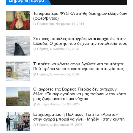
Δημοφιλή άρθρα
Τα ωραιότερα ΦΥΣΙΚΑ στήθη διάσημων ελληνίδων
(φωτό/βίντεο)
Παρασκευή, Νοεμβρίου 14, 2014
Σε ποιες παραλίες καταγράφονται καρχαρίες στην
Ελλάδα; Ο χάρτης που δείχνει την τοποθεσία τους
Πέμπτη, Αυγούστου 06, 2026
Τι πρέπει να κάνετε αφού βγάλετε νέα ταυτότητα:
Πού πρέπει να επικαιροποιήσετε τα στοιχεία σας
Πέμπτη, Αυγούστου 06, 2026
Οι αγρότες της Βόρειας Πιερίας δεν αντέχουν
άλλο: «Τα αγριογούρουνα μας παίρνουν τον κόπο
μιας ζωής μέσα σε μια νύχτα»
Δευτέρα, Αυγούστου 03, 2026
Επιχειρηματίας ή Πολιτικός; Γιατί το «Άριστα»
στην αγορά μπορεί να γίνει «Μηδέν» στην κάλπη
Πέμπτη, Φεβρουαρίου 05, 2026