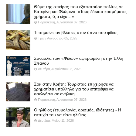
Θύμα της σπείρας που εξαπατούσε πολίτες σε
Κατερίνη και Φλώρινα: «Τους έδωσα κοσμήματα,
χρήματα, ό,τι είχα…»
Παρασκευή, Αυγούστου 07, 2026
Τι σημαίνει αν βλέπεις στον ύπνο σου φίδια;
Τρίτη, Αυγούστου 05, 2025
Συναυλία των «Φίλων» αφιερωμένη στην Έλλη
Σπανού
Δευτέρα, Αυγούστου 03, 2026
Σοκ στην Κρήτη: Τουρίστας επιχείρησε να
χρηματίσει υπάλληλο για του επιτρέψει να
ασελγήσει σε ανήλικη
Παρασκευή, Αυγούστου 07, 2026
Ο ηλίθιος (ετυμολογία, ορισμός, ιδιότητες) - Η
ευτυχία του να είσαι ηλίθιος
Δευτέρα, Μαΐου 11, 2026