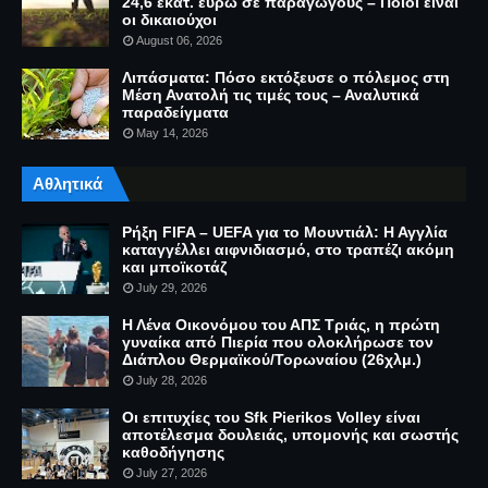
24,6 εκατ. ευρώ σε παραγωγούς – Ποιοι είναι
οι δικαιούχοι
August 06, 2026
Λιπάσματα: Πόσο εκτόξευσε ο πόλεμος στη
Μέση Ανατολή τις τιμές τους – Αναλυτικά
παραδείγματα
May 14, 2026
Αθλητικά
Ρήξη FIFA – UEFA για το Μουντιάλ: Η Αγγλία
καταγγέλλει αιφνιδιασμό, στο τραπέζι ακόμη
και μποϊκοτάζ
July 29, 2026
Η Λένα Οικονόμου του ΑΠΣ Τριάς, η πρώτη
γυναίκα από Πιερία που ολοκλήρωσε τον
Διάπλου Θερμαϊκού/Τορωναίου (26χλμ.)
July 28, 2026
Οι επιτυχίες του Sfk Pierikos Volley είναι
αποτέλεσμα δουλειάς, υπομονής και σωστής
καθοδήγησης
July 27, 2026