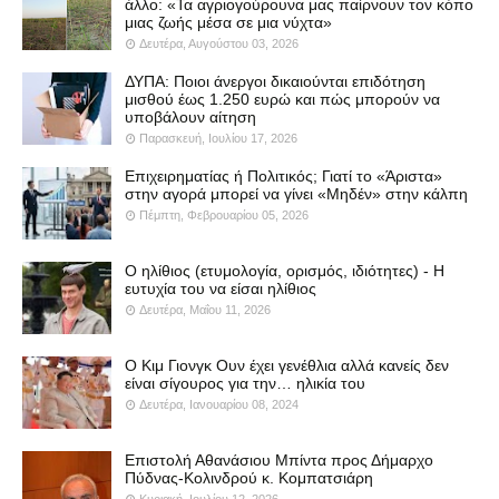
άλλο: «Τα αγριογούρουνα μας παίρνουν τον κόπο
μιας ζωής μέσα σε μια νύχτα»
Δευτέρα, Αυγούστου 03, 2026
ΔΥΠΑ: Ποιοι άνεργοι δικαιούνται επιδότηση
μισθού έως 1.250 ευρώ και πώς μπορούν να
υποβάλουν αίτηση
Παρασκευή, Ιουλίου 17, 2026
Επιχειρηματίας ή Πολιτικός; Γιατί το «Άριστα»
στην αγορά μπορεί να γίνει «Μηδέν» στην κάλπη
Πέμπτη, Φεβρουαρίου 05, 2026
Ο ηλίθιος (ετυμολογία, ορισμός, ιδιότητες) - Η
ευτυχία του να είσαι ηλίθιος
Δευτέρα, Μαΐου 11, 2026
Ο Κιμ Γιονγκ Ουν έχει γενέθλια αλλά κανείς δεν
είναι σίγουρος για την… ηλικία του
Δευτέρα, Ιανουαρίου 08, 2024
Επιστολή Αθανάσιου Μπίντα προς Δήμαρχο
Πύδνας-Κολινδρού κ. Κομπατσιάρη
Κυριακή, Ιουλίου 12, 2026