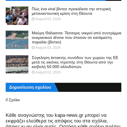
Πώς ένα viral βίντεο προκάλεσε την ιστορική
μεταναστευτική κρίση στη Θέουτα
August 03, 2026
Μαύρη Θάλασσα: Τέσσερις νεκροί από συντρίμμια
ουκρανικού drone που έπεσαν σε κατάμεστη
παραλία (βίντεο)
August 03, 2026
Σύγκληση έκτακτης συνόδου των χωρών της ΕΕ
μετά τις εικόνες ντροπής στη Θέουτα από την
εισβολή 50.000 αλλοδαπών
August 02, 2026
Δημοσίευση σχολίου
0 Σχόλια
Kάθε αναγνώστης του kapa-news.gr μπορεί να
εκφράζει ελεύθερα τις απόψεις του στα σχόλια,
όποιες κι αν είναι αυτές. Ωστόσο κάθε σχόλιο πρέπει