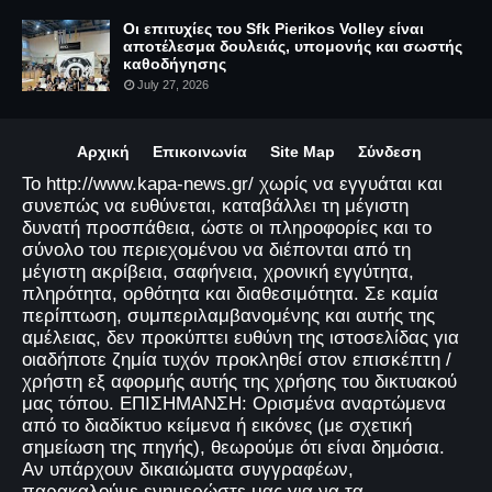
Οι επιτυχίες του Sfk Pierikos Volley είναι
αποτέλεσμα δουλειάς, υπομονής και σωστής
καθοδήγησης
July 27, 2026
Αρχική
Επικοινωνία
Site Map
Σύνδεση
Το http://www.kapa-news.gr/ χωρίς να εγγυάται και
συνεπώς να ευθύνεται, καταβάλλει τη μέγιστη
δυνατή προσπάθεια, ώστε οι πληροφορίες και το
σύνολο του περιεχομένου να διέπονται από τη
μέγιστη ακρίβεια, σαφήνεια, χρονική εγγύτητα,
πληρότητα, ορθότητα και διαθεσιμότητα. Σε καμία
περίπτωση, συμπεριλαμβανομένης και αυτής της
αμέλειας, δεν προκύπτει ευθύνη της ιστοσελίδας για
οιαδήποτε ζημία τυχόν προκληθεί στον επισκέπτη /
χρήστη εξ αφορμής αυτής της χρήσης του δικτυακού
μας τόπου. ΕΠΙΣΗΜΑΝΣΗ: Ορισμένα αναρτώμενα
από το διαδίκτυο κείμενα ή εικόνες (με σχετική
σημείωση της πηγής), θεωρούμε ότι είναι δημόσια.
Αν υπάρχουν δικαιώματα συγγραφέων,
παρακαλούμε ενημερώστε μας για να τα