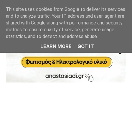
This site uses cookies from Google to deliver its services
and to analyze traffic. Your IP address and user-agent are
shared with Google along with performance and security
metrics to ensure quality of service, generate usage
statistics, and to detect and address abuse.
LEARN MORE
GOT IT