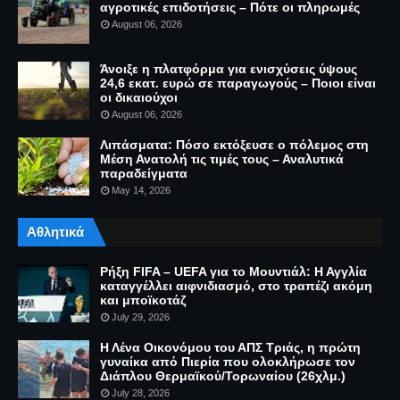
αγροτικές επιδοτήσεις – Πότε οι πληρωμές
August 06, 2026
Άνοιξε η πλατφόρμα για ενισχύσεις ύψους
24,6 εκατ. ευρώ σε παραγωγούς – Ποιοι είναι
οι δικαιούχοι
August 06, 2026
Λιπάσματα: Πόσο εκτόξευσε ο πόλεμος στη
Μέση Ανατολή τις τιμές τους – Αναλυτικά
παραδείγματα
May 14, 2026
Αθλητικά
Ρήξη FIFA – UEFA για το Μουντιάλ: Η Αγγλία
καταγγέλλει αιφνιδιασμό, στο τραπέζι ακόμη
και μποϊκοτάζ
July 29, 2026
Η Λένα Οικονόμου του ΑΠΣ Τριάς, η πρώτη
γυναίκα από Πιερία που ολοκλήρωσε τον
Διάπλου Θερμαϊκού/Τορωναίου (26χλμ.)
July 28, 2026