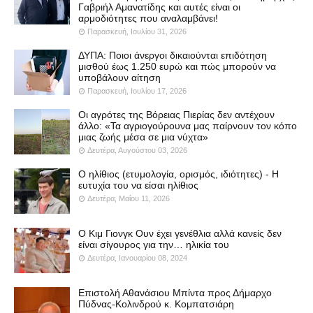
Γαβριήλ Αμανατίδης και αυτές είναι οι
αρμοδιότητες που αναλαμβάνει!
Παρασκευή, Ιουλίου 31, 2026
ΔΥΠΑ: Ποιοι άνεργοι δικαιούνται επιδότηση
μισθού έως 1.250 ευρώ και πώς μπορούν να
υποβάλουν αίτηση
Παρασκευή, Ιουλίου 17, 2026
Οι αγρότες της Βόρειας Πιερίας δεν αντέχουν
άλλο: «Τα αγριογούρουνα μας παίρνουν τον κόπο
μιας ζωής μέσα σε μια νύχτα»
Δευτέρα, Αυγούστου 03, 2026
Ο ηλίθιος (ετυμολογία, ορισμός, ιδιότητες) - Η
ευτυχία του να είσαι ηλίθιος
Δευτέρα, Μαΐου 11, 2026
Ο Κιμ Γιονγκ Ουν έχει γενέθλια αλλά κανείς δεν
είναι σίγουρος για την… ηλικία του
Δευτέρα, Ιανουαρίου 08, 2024
Επιστολή Αθανάσιου Μπίντα προς Δήμαρχο
Πύδνας-Κολινδρού κ. Κομπατσιάρη