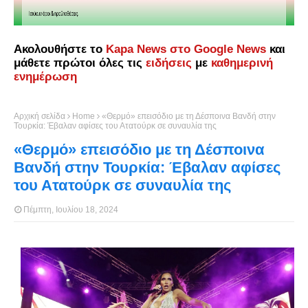
Ακολουθήστε το
Kapa News στο Google News
και
μάθετε πρώτοι όλες τις
ειδήσεις
με
καθημερινή
ενημέρωση
Αρχική σελίδα
Home
«Θερμό» επεισόδιο με τη Δέσποινα Βανδή στην
Τουρκία: Έβαλαν αφίσες του Ατατούρκ σε συναυλία της
«Θερμό» επεισόδιο με τη Δέσποινα
Βανδή στην Τουρκία: Έβαλαν αφίσες
του Ατατούρκ σε συναυλία της
Πέμπτη, Ιουλίου 18, 2024