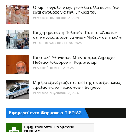
Ο Κιμ Γιονγκ Ουν έχει γενέθλια αλλά κανείς δεν
είναι σίγουρος για την… ηλικία του
Δευτέρα, Ιανουαρίου 08, 2024
Επιχειρηματίας ή Πολιτικός; Γιατί το «Άριστα»
στην αγορά μπορεί να γίνει «Μηδέν» στην κάλπη
Πέμπτη, Φεβρουαρίου 05, 2026
Επιστολή Αθανάσιου Μπίντα προς Δήμαρχο
Πύδνας-Κολινδρού κ. Κομπατσιάρη
Κυριακή, Ιουλίου 12, 2026
Μητέρα εξανάγκαζε το παιδί της σε σεξουαλικές
πράξεις για να «ικανοποιεί» 56χρονο
Δευτέρα, Αυγούστου 03, 2026
Εφημερεύοντα Φαρμακεία ΠΙΕΡΙΑΣ