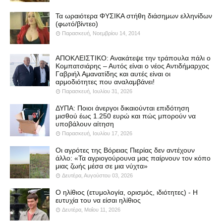
Τα ωραιότερα ΦΥΣΙΚΑ στήθη διάσημων ελληνίδων
(φωτό/βίντεο)
Παρασκευή, Νοεμβρίου 14, 2014
ΑΠΟΚΛΕΙΣΤΙΚΟ: Ανακάτεψε την τράπουλα πάλι ο
Κομπατσιάρης – Αυτός είναι ο νέος Αντιδήμαρχος
Γαβριήλ Αμανατίδης και αυτές είναι οι
αρμοδιότητες που αναλαμβάνει!
Παρασκευή, Ιουλίου 31, 2026
ΔΥΠΑ: Ποιοι άνεργοι δικαιούνται επιδότηση
μισθού έως 1.250 ευρώ και πώς μπορούν να
υποβάλουν αίτηση
Παρασκευή, Ιουλίου 17, 2026
Οι αγρότες της Βόρειας Πιερίας δεν αντέχουν
άλλο: «Τα αγριογούρουνα μας παίρνουν τον κόπο
μιας ζωής μέσα σε μια νύχτα»
Δευτέρα, Αυγούστου 03, 2026
Ο ηλίθιος (ετυμολογία, ορισμός, ιδιότητες) - Η
ευτυχία του να είσαι ηλίθιος
Δευτέρα, Μαΐου 11, 2026