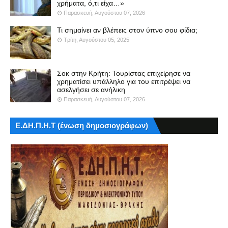
χρήματα, ό,τι είχα…»
Παρασκευή, Αυγούστου 07, 2026
Τι σημαίνει αν βλέπεις στον ύπνο σου φίδια;
Τρίτη, Αυγούστου 05, 2025
Σοκ στην Κρήτη: Τουρίστας επιχείρησε να
χρηματίσει υπάλληλο για του επιτρέψει να
ασελγήσει σε ανήλικη
Παρασκευή, Αυγούστου 07, 2026
Ε.ΔΗ.Π.Η.Τ (ένωση δημοσιογράφων)