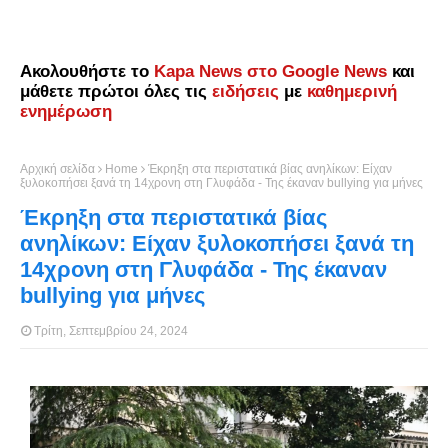
Ακολουθήστε το
Kapa News στο Google News
και
μάθετε πρώτοι όλες τις
ειδήσεις
με
καθημερινή
ενημέρωση
Αρχική σελίδα
Home
Έκρηξη στα περιστατικά βίας ανηλίκων: Είχαν
ξυλοκοπήσει ξανά τη 14χρονη στη Γλυφάδα - Της έκαναν bullying για μήνες
Έκρηξη στα περιστατικά βίας
ανηλίκων: Είχαν ξυλοκοπήσει ξανά τη
14χρονη στη Γλυφάδα - Της έκαναν
bullying για μήνες
Τρίτη, Σεπτεμβρίου 24, 2024