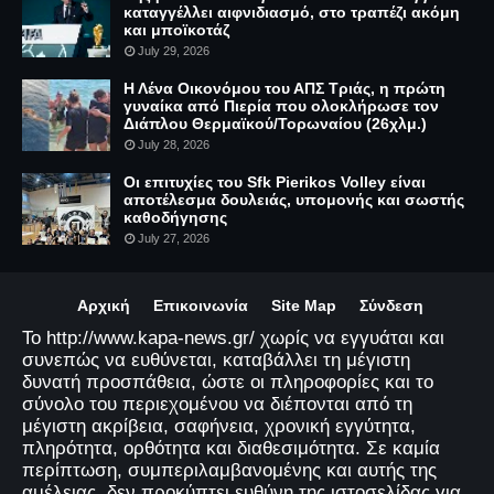
καταγγέλλει αιφνιδιασμό, στο τραπέζι ακόμη
και μποϊκοτάζ
July 29, 2026
Η Λένα Οικονόμου του ΑΠΣ Τριάς, η πρώτη
γυναίκα από Πιερία που ολοκλήρωσε τον
Διάπλου Θερμαϊκού/Τορωναίου (26χλμ.)
July 28, 2026
Οι επιτυχίες του Sfk Pierikos Volley είναι
αποτέλεσμα δουλειάς, υπομονής και σωστής
καθοδήγησης
July 27, 2026
Αρχική
Επικοινωνία
Site Map
Σύνδεση
Το http://www.kapa-news.gr/ χωρίς να εγγυάται και
συνεπώς να ευθύνεται, καταβάλλει τη μέγιστη
δυνατή προσπάθεια, ώστε οι πληροφορίες και το
σύνολο του περιεχομένου να διέπονται από τη
μέγιστη ακρίβεια, σαφήνεια, χρονική εγγύτητα,
πληρότητα, ορθότητα και διαθεσιμότητα. Σε καμία
περίπτωση, συμπεριλαμβανομένης και αυτής της
αμέλειας, δεν προκύπτει ευθύνη της ιστοσελίδας για