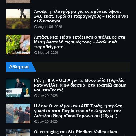
Άνοιξε η πλατφόρμα για ενισχύσεις ύψους
24,6 εκατ. ευρώ σε παραγωγούς – Ποιοι είναι
οι δικαιούχοι
August 06, 2026
Λιπάσματα: Πόσο εκτόξευσε ο πόλεμος στη
Μέση Ανατολή τις τιμές τους – Αναλυτικά
παραδείγματα
May 14, 2026
Αθλητικά
Ρήξη FIFA – UEFA για το Μουντιάλ: Η Αγγλία
καταγγέλλει αιφνιδιασμό, στο τραπέζι ακόμη
και μποϊκοτάζ
July 29, 2026
Η Λένα Οικονόμου του ΑΠΣ Τριάς, η πρώτη
γυναίκα από Πιερία που ολοκλήρωσε τον
Διάπλου Θερμαϊκού/Τορωναίου (26χλμ.)
July 28, 2026
Οι επιτυχίες του Sfk Pierikos Volley είναι