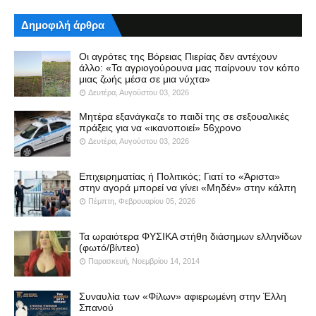
Δημοφιλή άρθρα
Οι αγρότες της Βόρειας Πιερίας δεν αντέχουν
άλλο: «Τα αγριογούρουνα μας παίρνουν τον κόπο
μιας ζωής μέσα σε μια νύχτα»
Δευτέρα, Αυγούστου 03, 2026
Μητέρα εξανάγκαζε το παιδί της σε σεξουαλικές
πράξεις για να «ικανοποιεί» 56χρονο
Δευτέρα, Αυγούστου 03, 2026
Επιχειρηματίας ή Πολιτικός; Γιατί το «Άριστα»
στην αγορά μπορεί να γίνει «Μηδέν» στην κάλπη
Πέμπτη, Φεβρουαρίου 05, 2026
Τα ωραιότερα ΦΥΣΙΚΑ στήθη διάσημων ελληνίδων
(φωτό/βίντεο)
Παρασκευή, Νοεμβρίου 14, 2014
Συναυλία των «Φίλων» αφιερωμένη στην Έλλη
Σπανού