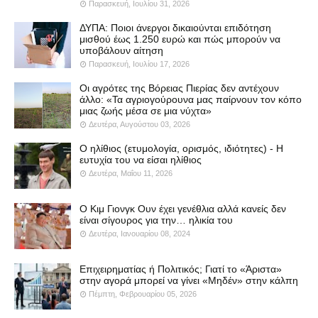
Παρασκευή, Ιουλίου 31, 2026
ΔΥΠΑ: Ποιοι άνεργοι δικαιούνται επιδότηση
μισθού έως 1.250 ευρώ και πώς μπορούν να
υποβάλουν αίτηση
Παρασκευή, Ιουλίου 17, 2026
Οι αγρότες της Βόρειας Πιερίας δεν αντέχουν
άλλο: «Τα αγριογούρουνα μας παίρνουν τον κόπο
μιας ζωής μέσα σε μια νύχτα»
Δευτέρα, Αυγούστου 03, 2026
Ο ηλίθιος (ετυμολογία, ορισμός, ιδιότητες) - Η
ευτυχία του να είσαι ηλίθιος
Δευτέρα, Μαΐου 11, 2026
Ο Κιμ Γιονγκ Ουν έχει γενέθλια αλλά κανείς δεν
είναι σίγουρος για την… ηλικία του
Δευτέρα, Ιανουαρίου 08, 2024
Επιχειρηματίας ή Πολιτικός; Γιατί το «Άριστα»
στην αγορά μπορεί να γίνει «Μηδέν» στην κάλπη
Πέμπτη, Φεβρουαρίου 05, 2026