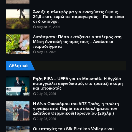
Άνοιξε η πλατφόρμα για ενισχύσεις ύψους
24,6 εκατ. ευρώ σε παραγωγούς – Ποιοι είναι
οι δικαιούχοι
August 06, 2026
Λιπάσματα: Πόσο εκτόξευσε ο πόλεμος στη
Μέση Ανατολή τις τιμές τους – Αναλυτικά
παραδείγματα
May 14, 2026
Αθλητικά
Ρήξη FIFA – UEFA για το Μουντιάλ: Η Αγγλία
καταγγέλλει αιφνιδιασμό, στο τραπέζι ακόμη
και μποϊκοτάζ
July 29, 2026
Η Λένα Οικονόμου του ΑΠΣ Τριάς, η πρώτη
γυναίκα από Πιερία που ολοκλήρωσε τον
Διάπλου Θερμαϊκού/Τορωναίου (26χλμ.)
July 28, 2026
Οι επιτυχίες του Sfk Pierikos Volley είναι