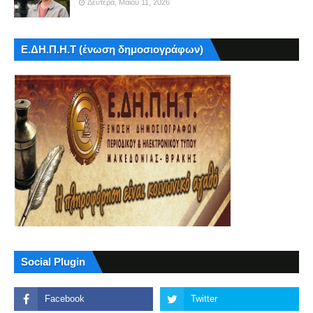
Δευτέρα, Μαΐου 11, 2026
Ε.ΔΗ.Π.Η.Τ (ένωση δημοσιογράφων)
Social Plugin