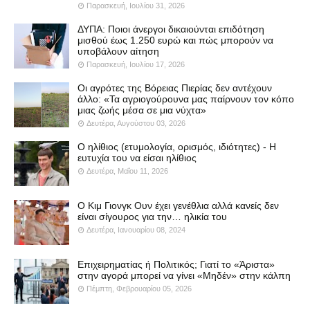
Παρασκευή, Ιουλίου 31, 2026
ΔΥΠΑ: Ποιοι άνεργοι δικαιούνται επιδότηση
μισθού έως 1.250 ευρώ και πώς μπορούν να
υποβάλουν αίτηση
Παρασκευή, Ιουλίου 17, 2026
Οι αγρότες της Βόρειας Πιερίας δεν αντέχουν
άλλο: «Τα αγριογούρουνα μας παίρνουν τον κόπο
μιας ζωής μέσα σε μια νύχτα»
Δευτέρα, Αυγούστου 03, 2026
Ο ηλίθιος (ετυμολογία, ορισμός, ιδιότητες) - Η
ευτυχία του να είσαι ηλίθιος
Δευτέρα, Μαΐου 11, 2026
Ο Κιμ Γιονγκ Ουν έχει γενέθλια αλλά κανείς δεν
είναι σίγουρος για την… ηλικία του
Δευτέρα, Ιανουαρίου 08, 2024
Επιχειρηματίας ή Πολιτικός; Γιατί το «Άριστα»
στην αγορά μπορεί να γίνει «Μηδέν» στην κάλπη
Πέμπτη, Φεβρουαρίου 05, 2026