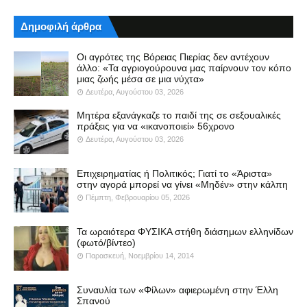
Δημοφιλή άρθρα
Οι αγρότες της Βόρειας Πιερίας δεν αντέχουν
άλλο: «Τα αγριογούρουνα μας παίρνουν τον κόπο
μιας ζωής μέσα σε μια νύχτα»
Δευτέρα, Αυγούστου 03, 2026
Μητέρα εξανάγκαζε το παιδί της σε σεξουαλικές
πράξεις για να «ικανοποιεί» 56χρονο
Δευτέρα, Αυγούστου 03, 2026
Επιχειρηματίας ή Πολιτικός; Γιατί το «Άριστα»
στην αγορά μπορεί να γίνει «Μηδέν» στην κάλπη
Πέμπτη, Φεβρουαρίου 05, 2026
Τα ωραιότερα ΦΥΣΙΚΑ στήθη διάσημων ελληνίδων
(φωτό/βίντεο)
Παρασκευή, Νοεμβρίου 14, 2014
Συναυλία των «Φίλων» αφιερωμένη στην Έλλη
Σπανού