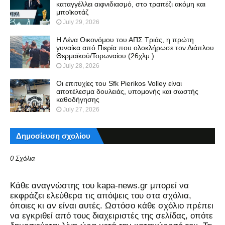
καταγγέλλει αιφνιδιασμό, στο τραπέζι ακόμη και
μποϊκοτάζ
July 29, 2026
Η Λένα Οικονόμου του ΑΠΣ Τριάς, η πρώτη
γυναίκα από Πιερία που ολοκλήρωσε τον Διάπλου
Θερμαϊκού/Τορωναίου (26χλμ.)
July 28, 2026
Οι επιτυχίες του Sfk Pierikos Volley είναι
αποτέλεσμα δουλειάς, υπομονής και σωστής
καθοδήγησης
July 27, 2026
Δημοσίευση σχολίου
0 Σχόλια
Kάθε αναγνώστης του kapa-news.gr μπορεί να
εκφράζει ελεύθερα τις απόψεις του στα σχόλια,
όποιες κι αν είναι αυτές. Ωστόσο κάθε σχόλιο πρέπει
να εγκριθεί από τους διαχειριστές της σελίδας, οπότε