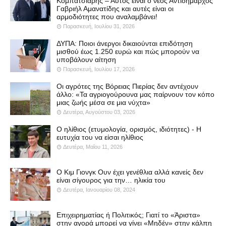
Κομπατσιάρης – Αυτός είναι ο νέος Αντιδήμαρχος
Γαβριήλ Αμανατίδης και αυτές είναι οι
αρμοδιότητες που αναλαμβάνει!
Παρασκευή, Ιουλίου 31, 2026
ΔΥΠΑ: Ποιοι άνεργοι δικαιούνται επιδότηση
μισθού έως 1.250 ευρώ και πώς μπορούν να
υποβάλουν αίτηση
Παρασκευή, Ιουλίου 17, 2026
Οι αγρότες της Βόρειας Πιερίας δεν αντέχουν
άλλο: «Τα αγριογούρουνα μας παίρνουν τον κόπο
μιας ζωής μέσα σε μια νύχτα»
Δευτέρα, Αυγούστου 03, 2026
Ο ηλίθιος (ετυμολογία, ορισμός, ιδιότητες) - Η
ευτυχία του να είσαι ηλίθιος
Δευτέρα, Μαΐου 11, 2026
Ο Κιμ Γιονγκ Ουν έχει γενέθλια αλλά κανείς δεν
είναι σίγουρος για την… ηλικία του
Δευτέρα, Ιανουαρίου 08, 2024
Επιχειρηματίας ή Πολιτικός; Γιατί το «Άριστα»
στην αγορά μπορεί να γίνει «Μηδέν» στην κάλπη