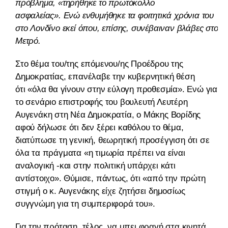
πρόβλημα, «τηρήθηκε το πρωτόκολλο
ασφαλείας». Ενώ ενθυμήθηκε τα φοιτητικά χρόνια του
στο Λονδίνο εκεί όπου, επίσης, συνέβαιναν βλάβες στο
Μετρό.
Στο θέμα του/της επόμενου/ης Προέδρου της
Δημοκρατίας, επανέλαβε την κυβερνητική θέση
ότι «όλα θα γίνουν στην εύλογη προθεσμία». Ενώ για
το σενάριο επιστροφής του βουλευτή Λευτέρη
Αυγενάκη στη Νέα Δημοκρατία, ο Μάκης Βορίδης
αφού δήλωσε ότι δεν ξέρει καθόλου το θέμα,
διατύπωσε τη γενική, θεωρητική προσέγγιση ότι σε
όλα τα πράγματα «η τιμωρία πρέπει να είναι
αναλογική -και στην πολιτική υπάρχει κάτι
αντίστοιχο». Θύμισε, πάντως, ότι «από την πρώτη
στιγμή ο κ. Αυγενάκης είχε ζητήσει δημοσίως
συγγνώμη για τη συμπεριφορά του».
Για την πρόταση, τέλος, να μπει φραγή στα κινητά