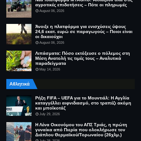
αγροτικές επιδοτήσεις – Πότε οι πληρωμές
August 06, 2026
Άνοιξε η πλατφόρμα για ενισχύσεις ύψους
24,6 εκατ. ευρώ σε παραγωγούς – Ποιοι είναι
οι δικαιούχοι
August 06, 2026
Λιπάσματα: Πόσο εκτόξευσε ο πόλεμος στη
Μέση Ανατολή τις τιμές τους – Αναλυτικά
παραδείγματα
May 14, 2026
Αθλητικά
Ρήξη FIFA – UEFA για το Μουντιάλ: Η Αγγλία
καταγγέλλει αιφνιδιασμό, στο τραπέζι ακόμη
και μποϊκοτάζ
July 29, 2026
Η Λένα Οικονόμου του ΑΠΣ Τριάς, η πρώτη
γυναίκα από Πιερία που ολοκλήρωσε τον
Διάπλου Θερμαϊκού/Τορωναίου (26χλμ.)
July 28, 2026