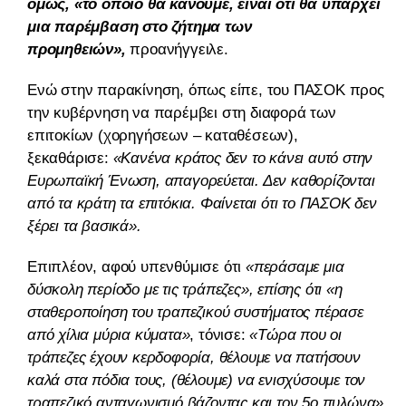
όμως, «το οποίο θα κάνουμε, είναι ότι θα υπάρχει
μια παρέμβαση στο ζήτημα των
προμηθειών»,
προανήγγειλε.
Ενώ στην παρακίνηση, όπως είπε, του ΠΑΣΟΚ προς
την κυβέρνηση να παρέμβει στη διαφορά των
επιτοκίων (χορηγήσεων – καταθέσεων),
ξεκαθάρισε:
«Κανένα κράτος δεν το κάνει αυτό στην
Ευρωπαϊκή Ένωση, απαγορεύεται. Δεν καθορίζονται
από τα κράτη τα επιτόκια. Φαίνεται ότι το ΠΑΣΟΚ δεν
ξέρει τα βασικά».
Επιπλέον, αφού υπενθύμισε ότι
«περάσαμε μια
δύσκολη περίοδο με τις τράπεζες», επίσης ότι «η
σταθεροποίηση του τραπεζικού συστήματος πέρασε
από χίλια μύρια κύματα»
, τόνισε:
«Τώρα που οι
τράπεζες έχουν κερδοφορία, θέλουμε να πατήσουν
καλά στα πόδια τους, (θέλουμε) να ενισχύσουμε τον
τραπεζικό ανταγωνισμό βάζοντας και τον 5ο πυλώνα».