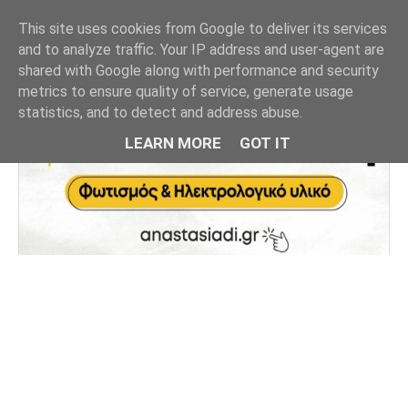
This site uses cookies from Google to deliver its services
and to analyze traffic. Your IP address and user-agent are
shared with Google along with performance and security
metrics to ensure quality of service, generate usage
statistics, and to detect and address abuse.
LEARN MORE
GOT IT