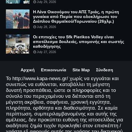
July 29, 2026
Η Λένα Οικονόμου του ΑΠΣ Τριάς, η πρώτη
γυναίκα από Πιερία που ολοκλήρωσε τον
Διάπλου Θερμαϊκού/Τορωναίου (26χλμ.)
July 28, 2026
Οι επιτυχίες του Sfk Pierikos Volley είναι
αποτέλεσμα δουλειάς, υπομονής και σωστής
καθοδήγησης
July 27, 2026
Αρχική
Επικοινωνία
Site Map
Σύνδεση
Το http://www.kapa-news.gr/ χωρίς να εγγυάται και
συνεπώς να ευθύνεται, καταβάλλει τη μέγιστη
δυνατή προσπάθεια, ώστε οι πληροφορίες και το
σύνολο του περιεχομένου να διέπονται από τη
μέγιστη ακρίβεια, σαφήνεια, χρονική εγγύτητα,
πληρότητα, ορθότητα και διαθεσιμότητα. Σε καμία
περίπτωση, συμπεριλαμβανομένης και αυτής της
αμέλειας, δεν προκύπτει ευθύνη της ιστοσελίδας για
οιαδήποτε ζημία τυχόν προκληθεί στον επισκέπτη /
χρήστη εξ αφορμής αυτής της χρήσης του δικτυακού