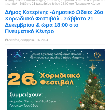
Αρχική σελίδα
Τοπικά
Δήμος Κατερίνης -Δημοτικό Ωδείο: 26ο Χορωδιακό
Φεστιβάλ - Σάββατο 21 Δεκεμβρίου & ώρα 18:00 στο Πνευματικό Κέντρο
Δήμος Κατερίνης -Δημοτικό Ωδείο: 26ο
Χορωδιακό Φεστιβάλ - Σάββατο 21
Δεκεμβρίου & ώρα 18:00 στο
Πνευματικό Κέντρο
Δευτέρα, Δεκεμβρίου 16, 2024