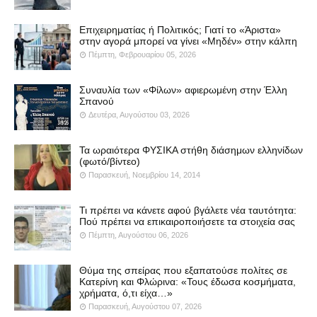
Επιχειρηματίας ή Πολιτικός; Γιατί το «Άριστα»
στην αγορά μπορεί να γίνει «Μηδέν» στην κάλπη
Πέμπτη, Φεβρουαρίου 05, 2026
Συναυλία των «Φίλων» αφιερωμένη στην Έλλη
Σπανού
Δευτέρα, Αυγούστου 03, 2026
Τα ωραιότερα ΦΥΣΙΚΑ στήθη διάσημων ελληνίδων
(φωτό/βίντεο)
Παρασκευή, Νοεμβρίου 14, 2014
Τι πρέπει να κάνετε αφού βγάλετε νέα ταυτότητα:
Πού πρέπει να επικαιροποιήσετε τα στοιχεία σας
Πέμπτη, Αυγούστου 06, 2026
Θύμα της σπείρας που εξαπατούσε πολίτες σε
Κατερίνη και Φλώρινα: «Τους έδωσα κοσμήματα,
χρήματα, ό,τι είχα…»
Παρασκευή, Αυγούστου 07, 2026