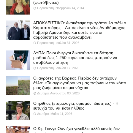
(φωτό/βίντεο)
Παρασκευή, Νοεμβρίου 14, 2014
ΑΠΟΚΛΕΙΣΤΙΚΟ: Ανακάτεψε την τράπουλα πάλι ο
Κομπατσιάρης – Αυτός είναι ο νέος Αντιδήμαρχος
Γαβριήλ Αμανατίδης και αυτές είναι οι
αρμοδιότητες που αναλαμβάνει!
Παρασκευή, Ιουλίου 31, 2026
ΔΥΠΑ: Ποιοι άνεργοι δικαιούνται επιδότηση
μισθού έως 1.250 ευρώ και πώς μπορούν να
υποβάλουν αίτηση
Παρασκευή, Ιουλίου 17, 2026
Οι αγρότες της Βόρειας Πιερίας δεν αντέχουν
άλλο: «Τα αγριογούρουνα μας παίρνουν τον κόπο
μιας ζωής μέσα σε μια νύχτα»
Δευτέρα, Αυγούστου 03, 2026
Ο ηλίθιος (ετυμολογία, ορισμός, ιδιότητες) - Η
ευτυχία του να είσαι ηλίθιος
Δευτέρα, Μαΐου 11, 2026
Ο Κιμ Γιονγκ Ουν έχει γενέθλια αλλά κανείς δεν