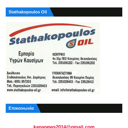
Stathakopoulos Oil
Επικοινωνία
kapanews2014@gmail.com