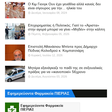
Ο Κιμ Γιονγκ Ουν έχει γενέθλια αλλά κανείς δεν
είναι σίγουρος για την… ηλικία του
Δευτέρα, Ιανουαρίου 08, 2024
Επιχειρηματίας ή Πολιτικός; Γιατί το «Άριστα»
στην αγορά μπορεί να γίνει «Μηδέν» στην κάλπη
Πέμπτη, Φεβρουαρίου 05, 2026
Επιστολή Αθανάσιου Μπίντα προς Δήμαρχο
Πύδνας-Κολινδρού κ. Κομπατσιάρη
Κυριακή, Ιουλίου 12, 2026
Μητέρα εξανάγκαζε το παιδί της σε σεξουαλικές
πράξεις για να «ικανοποιεί» 56χρονο
Δευτέρα, Αυγούστου 03, 2026
Εφημερεύοντα Φαρμακεία ΠΙΕΡΙΑΣ