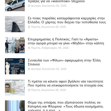
πράξεις για να «ικανοποιεί» 56χρονο
Δευτέρα, Αυγούστου 03, 2026
Σε ποιες παραλίες καταγράφονται καρχαρίες στην
Ελλάδα; Ο χάρτης που δείχνει την τοποθεσία τους
Πέμπτη, Αυγούστου 06, 2026
Επιχειρηματίας ή Πολιτικός; Γιατί το «Άριστα»
στην αγορά μπορεί να γίνει «Μηδέν» στην κάλπη
Πέμπτη, Φεβρουαρίου 05, 2026
Συναυλία των «Φίλων» αφιερωμένη στην Έλλη
Σπανού
Δευτέρα, Αυγούστου 03, 2026
Τι πρέπει να κάνετε αφού βγάλετε νέα ταυτότητα:
Πού πρέπει να επικαιροποιήσετε τα στοιχεία σας
Πέμπτη, Αυγούστου 06, 2026
Θύμα της σπείρας που εξαπατούσε πολίτες σε
Κατερίνη και Φλώρινα: «Τους έδωσα κοσμήματα,
χρήματα, ό,τι είχα…»