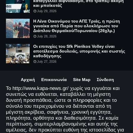
καταγγέλλει αιφνιδιασμό, στο τραπέζι ακόμη
και μποϊκοτάζ
July 29, 2026
Η Λένα Οικονόμου του ΑΠΣ Τριάς, η πρώτη
γυναίκα από Πιερία που ολοκλήρωσε τον
Διάπλου Θερμαϊκού/Τορωναίου (26χλμ.)
July 28, 2026
Οι επιτυχίες του Sfk Pierikos Volley είναι
αποτέλεσμα δουλειάς, υπομονής και σωστής
καθοδήγησης
July 27, 2026
Αρχική
Επικοινωνία
Site Map
Σύνδεση
Το http://www.kapa-news.gr/ χωρίς να εγγυάται και
συνεπώς να ευθύνεται, καταβάλλει τη μέγιστη
δυνατή προσπάθεια, ώστε οι πληροφορίες και το
σύνολο του περιεχομένου να διέπονται από τη
μέγιστη ακρίβεια, σαφήνεια, χρονική εγγύτητα,
πληρότητα, ορθότητα και διαθεσιμότητα. Σε καμία
περίπτωση, συμπεριλαμβανομένης και αυτής της
αμέλειας, δεν προκύπτει ευθύνη της ιστοσελίδας για