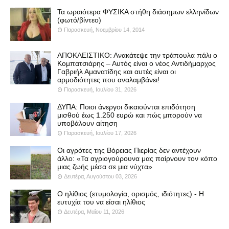
Τα ωραιότερα ΦΥΣΙΚΑ στήθη διάσημων ελληνίδων
(φωτό/βίντεο)
Παρασκευή, Νοεμβρίου 14, 2014
ΑΠΟΚΛΕΙΣΤΙΚΟ: Ανακάτεψε την τράπουλα πάλι ο
Κομπατσιάρης – Αυτός είναι ο νέος Αντιδήμαρχος
Γαβριήλ Αμανατίδης και αυτές είναι οι
αρμοδιότητες που αναλαμβάνει!
Παρασκευή, Ιουλίου 31, 2026
ΔΥΠΑ: Ποιοι άνεργοι δικαιούνται επιδότηση
μισθού έως 1.250 ευρώ και πώς μπορούν να
υποβάλουν αίτηση
Παρασκευή, Ιουλίου 17, 2026
Οι αγρότες της Βόρειας Πιερίας δεν αντέχουν
άλλο: «Τα αγριογούρουνα μας παίρνουν τον κόπο
μιας ζωής μέσα σε μια νύχτα»
Δευτέρα, Αυγούστου 03, 2026
Ο ηλίθιος (ετυμολογία, ορισμός, ιδιότητες) - Η
ευτυχία του να είσαι ηλίθιος
Δευτέρα, Μαΐου 11, 2026