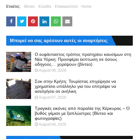
Ετικέτες:
Βίντεο
Ελλάδα
Επικαιρότητα
Home
Μπορεί να σας αρέσουν αυτές οι αναρτήσεις
Ο ευφάνταστος τρόπος πρατηρίου καυσίμων στη
Νέα Υόρκη: Προσφέρει έκπτωση σε όσους
οδηγούς… χορέψουν (βίντεο)
August 08, 2026
Σοκ στην Κρήτη: Τουρίστας επιχείρησε να
χρηματίσει υπάλληλο για του επιτρέψει να
ασελγήσει σε ανήλικη
August 07, 2026
Τραγικές εικόνες από παραλία της Κέρκυρας – Ο
βυθός γέμισε με ξαπλώστρες (Βίντεο και
φωτογραφίες)
August 06, 2026