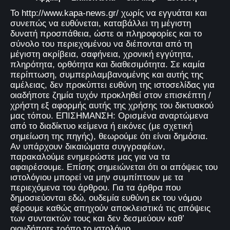
Το http://www.kapa-news.gr/ χωρίς να εγγυάται και
συνεπώς να ευθύνεται, καταβάλλει τη μέγιστη
δυνατή προσπάθεια, ώστε οι πληροφορίες και το
σύνολο του περιεχομένου να διέπονται από τη
μέγιστη ακρίβεια, σαφήνεια, χρονική εγγύτητα,
πληρότητα, ορθότητα και διαθεσιμότητα. Σε καμία
περίπτωση, συμπεριλαμβανομένης και αυτής της
αμέλειας, δεν προκύπτει ευθύνη της ιστοσελίδας για
οιαδήποτε ζημία τυχόν προκληθεί στον επισκέπτη /
χρήστη εξ αφορμής αυτής της χρήσης του δικτυακού
μας τόπου. ΕΠΙΣΗΜΑΝΣΗ: Ορισμένα αναρτώμενα
από το διαδίκτυο κείμενα ή εικόνες (με σχετική
σημείωση της πηγής), θεωρούμε ότι είναι δημόσια.
Αν υπάρχουν δικαιώματα συγγραφέων,
παρακαλούμε ενημερώστε μας για να τα
αφαιρέσουμε. Επίσης σημειώνεται ότι οι απόψεις του
ιστολόγιου μπορεί να μην συμπίπτουν με τα
περιεχόμενα του άρθρου. Για τα άρθρα που
δημοσιεύονται εδώ, ουδεμία ευθύνη εκ του νόμου
φέρουμε καθώς απηχούν αποκλειστικά τις απόψεις
των συντακτών τους και δεν δεσμεύουν καθ’
οιονδήποτε τρόπο το ιστολόγιο.