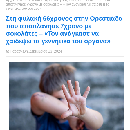
Αρχική σελίδα
Home
Στη φυλακή 66χρονος στην Ορεστιάδα που
αποπλάνησε 7χρονο με σοκολάτες – «Τον ανάγκασε να χαϊδέψει τα
γεννητικά του όργανα»
Στη φυλακή 66χρονος στην Ορεστιάδα
που αποπλάνησε 7χρονο με
σοκολάτες – «Τον ανάγκασε να
χαϊδέψει τα γεννητικά του όργανα»
Παρασκευή, Δεκεμβρίου 13, 2024