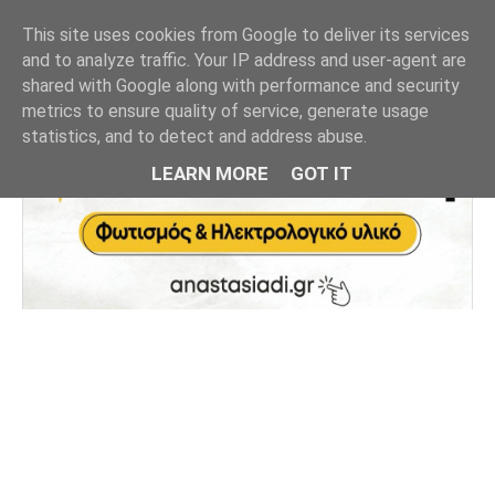
This site uses cookies from Google to deliver its services
and to analyze traffic. Your IP address and user-agent are
shared with Google along with performance and security
metrics to ensure quality of service, generate usage
statistics, and to detect and address abuse.
LEARN MORE
GOT IT