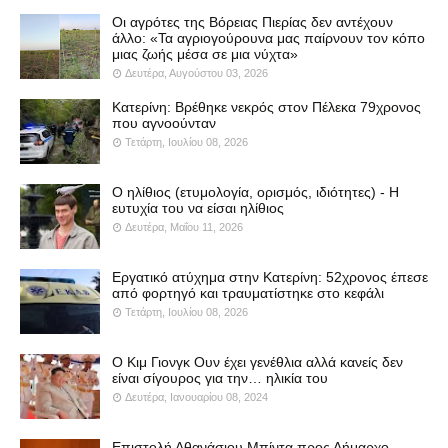
Οι αγρότες της Βόρειας Πιερίας δεν αντέχουν
άλλο: «Τα αγριογούρουνα μας παίρνουν τον κόπο
μιας ζωής μέσα σε μια νύχτα»
Δευτέρα, Αυγούστου 03, 2026
Κατερίνη: Βρέθηκε νεκρός στον Πέλεκα 79χρονος
που αγνοούνταν
Τετάρτη, Ιουλίου 08, 2026
Ο ηλίθιος (ετυμολογία, ορισμός, ιδιότητες) - Η
ευτυχία του να είσαι ηλίθιος
Δευτέρα, Μαΐου 11, 2026
Εργατικό ατύχημα στην Κατερίνη: 52χρονος έπεσε
από φορτηγό και τραυματίστηκε στο κεφάλι
Τετάρτη, Ιουλίου 08, 2026
Ο Κιμ Γιονγκ Ουν έχει γενέθλια αλλά κανείς δεν
είναι σίγουρος για την… ηλικία του
Δευτέρα, Ιανουαρίου 08, 2024
Επιστολή Αθανάσιου Μπίντα προς Δήμαρχο