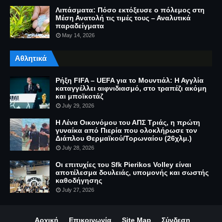
Λιπάσματα: Πόσο εκτόξευσε ο πόλεμος στη
Μέση Ανατολή τις τιμές τους – Αναλυτικά
παραδείγματα
May 14, 2026
Αθλητικά
Ρήξη FIFA – UEFA για το Μουντιάλ: Η Αγγλία
καταγγέλλει αιφνιδιασμό, στο τραπέζι ακόμη
και μποϊκοτάζ
July 29, 2026
Η Λένα Οικονόμου του ΑΠΣ Τριάς, η πρώτη
γυναίκα από Πιερία που ολοκλήρωσε τον
Διάπλου Θερμαϊκού/Τορωναίου (26χλμ.)
July 28, 2026
Οι επιτυχίες του Sfk Pierikos Volley είναι
αποτέλεσμα δουλειάς, υπομονής και σωστής
καθοδήγησης
July 27, 2026
Αρχική
Επικοινωνία
Site Map
Σύνδεση