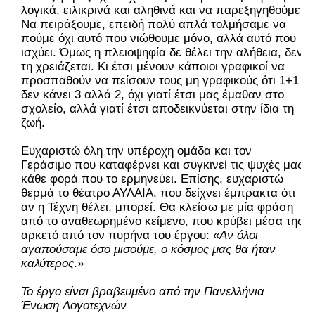
λογικά, ειλικρινά και αληθινά και να παρεξηγηθούμε;
Να πειράξουμε, επειδή πολύ απλά τολμήσαμε να
πούμε όχι αυτό που νιώθουμε μόνο, αλλά αυτό που
ισχύει. Όμως η πλειοψηφία δε θέλει την αλήθεια, δεν
τη χρειάζεται. Κι έτσι μένουν κάποιοι γραφικοί να
προσπαθούν να πείσουν τους μη γραφικούς ότι 1+1
δεν κάνει 3 αλλά 2, όχι γιατί έτσι μας έμαθαν στο
σχολείο, αλλά γιατί έτσι αποδεικνύεται στην ίδια τη
ζωή.
Ευχαριστώ όλη την υπέροχη ομάδα και τον
Γεράσιμο που καταφέρνει και συγκινεί τις ψυχές μας
κάθε φορά που το ερμηνεύει. Επίσης, ευχαριστώ
θερμά το θέατρο ΑΥΛΑΙΑ, που δείχνει έμπρακτα ότι
αν η Τέχνη θέλει, μπορεί. Θα κλείσω με μία φράση
από το αναθεωρημένο κείμενο, που κρύβει μέσα της
αρκετό από τον πυρήνα του έργου: «
Αν όλοι
αγαπούσαμε όσο μισούμε, ο κόσμος μας θα ήταν
καλύτερος
.»
Το έργο είναι βραβευμένο από την Πανελλήνια
Ένωση Λογοτεχνών