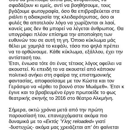
σφαδάζουν κι εμείς, αντί να βοηθήσουμε, τους
βγάζουμε φωτογραφία, όσο θα επιβραβεύεται στα
ριάλιτι η αδιακρισία της κλειδαρότρυπας, όσο οι
φυλές θα αποτελούν λόγο να χωρίζονται οι λαοί,
κανείς μας δεν θα μπορεί να λέγεται άνθρωπος. Θα
υπογράφει πλέον επίσημα την αποποίηση των
ευθυνών του σε αυτή τη γη. Όποιο κύκλωμα μάς
θέλει με χαμηλά το κεφάλι, τόσο πιο ψηλά πρέπει
να το ορθώνουμε. Κάθε κύκλωμα, εξάλλου, έχει την
αντίστασή του.
Έτσι, ένιωσα τότε ότι ένας τέτοιος λόγος οφείλει να
ακουστεί. Κι επειδή το να ακουστεί από κάποιον
πολιτικό ανήκει στη σφαίρα της επιστημονικής
φαντασίας, αποφασίσαμε με τον Κώστα και τον
Γεράσιμο να «έρθει το βουνό στον Μωάμεθ». Έτσι κι
έγινε και το βραβευμένο έργο πρωτοείδε το φως
θεατρικής σκηνής το 2016 στο θέατρο Αλκμήνη.
Σήμερα, οκτώ χρόνια μετά από την πρώτη
παρουσίασή του, επανερχόμαστε ακόμα πιο
δυναμικά με το «
Εκτός Ύλης reloaded»
γιατί
-δυστυχώς- ακόμα μας χρειάζεται απ’ ότι φαίνεται