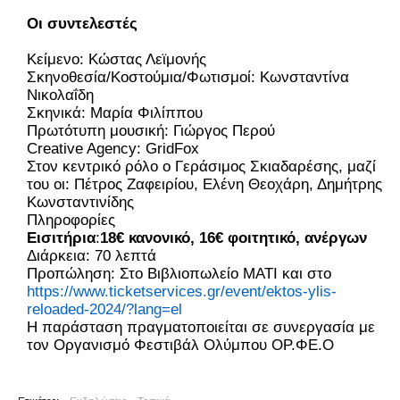
Οι συντελεστές
Κείμενο: Κώστας Λεϊμονής
Σκηνοθεσία/Κοστούμια/Φωτισμοί: Κωνσταντίνα
Νικολαΐδη
Σκηνικά: Μαρία Φιλίππου
Πρωτότυπη μουσική: Γιώργος Περού
Creative Agency: GridFox
Στον κεντρικό ρόλο ο Γεράσιμος Σκιαδαρέσης, μαζί
του οι: Πέτρος Ζαφειρίου, Ελένη Θεοχάρη, Δημήτρης
Κωνσταντινίδης
Πληροφορίες
Εισιτήρια
:
18€ κανονικό, 16€ φοιτητικό, ανέργων
Διάρκεια: 70 λεπτά
Προπώληση: Στο Βιβλιοπωλείο ΜΑΤΙ και στο
https://www.ticketservices.gr/event/ektos-ylis-
reloaded-2024/?lang=el
Η παράσταση πραγματοποιείται σε συνεργασία με
τον Οργανισμό Φεστιβάλ Ολύμπου ΟΡ.ΦΕ.Ο