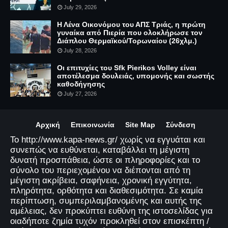
July 29, 2026
Η Λένα Οικονόμου του ΑΠΣ Τριάς, η πρώτη
γυναίκα από Πιερία που ολοκλήρωσε τον
Διάπλου Θερμαϊκού/Τορωναίου (26χλμ.)
July 28, 2026
Οι επιτυχίες του Sfk Pierikos Volley είναι
αποτέλεσμα δουλειάς, υπομονής και σωστής
καθοδήγησης
July 27, 2026
Αρχική
Επικοινωνία
Site Map
Σύνδεση
Το http://www.kapa-news.gr/ χωρίς να εγγυάται και
συνεπώς να ευθύνεται, καταβάλλει τη μέγιστη
δυνατή προσπάθεια, ώστε οι πληροφορίες και το
σύνολο του περιεχομένου να διέπονται από τη
μέγιστη ακρίβεια, σαφήνεια, χρονική εγγύτητα,
πληρότητα, ορθότητα και διαθεσιμότητα. Σε καμία
περίπτωση, συμπεριλαμβανομένης και αυτής της
αμέλειας, δεν προκύπτει ευθύνη της ιστοσελίδας για
οιαδήποτε ζημία τυχόν προκληθεί στον επισκέπτη /