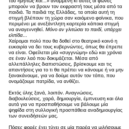
του
«μήπως και...»
αναμμένη κι αυτές οι φωνές
μπορούν να βρουν τον εκφραστή τους μέσα από τα
παιδιά. Τα παιδιά της Ελλάδας, τα οποία αυτή τη
στιγμή βλέπουν τη χώρα σαν καιόμενο φοίνικα, που
περιμένει με ανεξάντλητη καρτερία κάποια στιγμή
να αναγεννηθεί.
Μόνο αν γλιτώσει το παιδί, υπάρχει
ελπίδα
...
Χαίρομαι πολύ που θα δοθεί στο θεατρικό κοινό η
ευκαιρία να δει τους κυβερνώντες, όπως θα έπρεπε
να είναι. Οφείλεται μία «συγγνώμη» εδώ και χρόνια
σε έναν λαό που δοκιμάζεται. Μέσα από
αλλεπάλληλες διαπιστώσεις, βρίσκουμε και τις
απαντήσεις για το τι θα πρέπει να κάνουμε ή να μην
ξανακάνουμε, για να δούμε αυτόν τον τόπο, που
ονομάζουμε πατρίδα, να ανθίζει.
Εκτός ύλης ξανά, λοιπόν. Αναγνώσεις,
διαβουλεύσεις, χαρά, δημιουργία, έμπνευση και όλα
αυτά για να προσπαθήσουμε να βάλουμε μία
ψηφίδα στη συλλογική προσπάθεια αναδημιουργίας
των συνειδήσεών μας.
Πόσες φορές έχει τύχει σε μία παρέα να μιλήσουμε