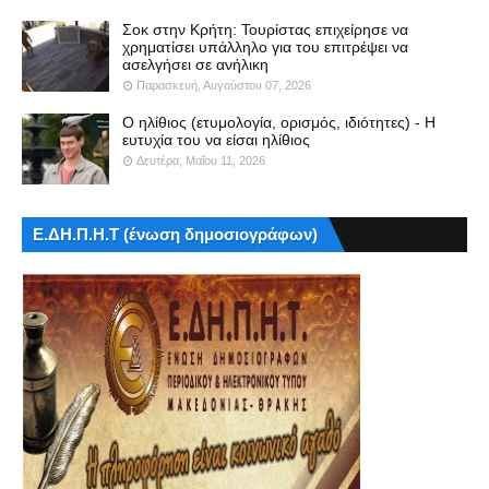
Σοκ στην Κρήτη: Τουρίστας επιχείρησε να
χρηματίσει υπάλληλο για του επιτρέψει να
ασελγήσει σε ανήλικη
Παρασκευή, Αυγούστου 07, 2026
Ο ηλίθιος (ετυμολογία, ορισμός, ιδιότητες) - Η
ευτυχία του να είσαι ηλίθιος
Δευτέρα, Μαΐου 11, 2026
Ε.ΔΗ.Π.Η.Τ (ένωση δημοσιογράφων)