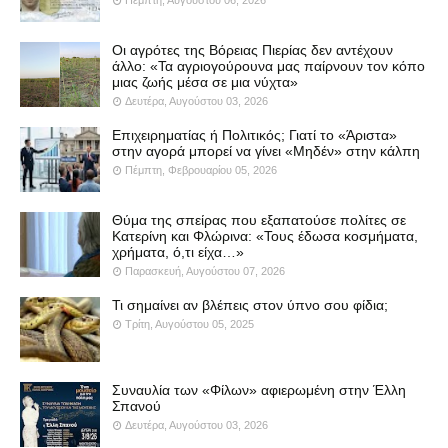
Πέμπτη, Αυγούστου 06, 2026
Οι αγρότες της Βόρειας Πιερίας δεν αντέχουν
άλλο: «Τα αγριογούρουνα μας παίρνουν τον κόπο
μιας ζωής μέσα σε μια νύχτα»
Δευτέρα, Αυγούστου 03, 2026
Επιχειρηματίας ή Πολιτικός; Γιατί το «Άριστα»
στην αγορά μπορεί να γίνει «Μηδέν» στην κάλπη
Πέμπτη, Φεβρουαρίου 05, 2026
Θύμα της σπείρας που εξαπατούσε πολίτες σε
Κατερίνη και Φλώρινα: «Τους έδωσα κοσμήματα,
χρήματα, ό,τι είχα…»
Παρασκευή, Αυγούστου 07, 2026
Τι σημαίνει αν βλέπεις στον ύπνο σου φίδια;
Τρίτη, Αυγούστου 05, 2025
Συναυλία των «Φίλων» αφιερωμένη στην Έλλη
Σπανού
Δευτέρα, Αυγούστου 03, 2026