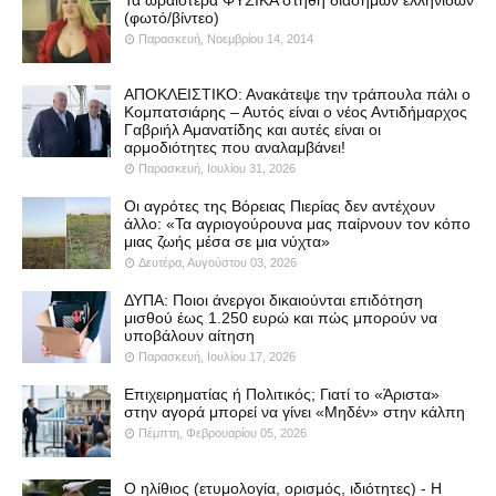
Τα ωραιότερα ΦΥΣΙΚΑ στήθη διάσημων ελληνίδων
(φωτό/βίντεο)
Παρασκευή, Νοεμβρίου 14, 2014
ΑΠΟΚΛΕΙΣΤΙΚΟ: Ανακάτεψε την τράπουλα πάλι ο
Κομπατσιάρης – Αυτός είναι ο νέος Αντιδήμαρχος
Γαβριήλ Αμανατίδης και αυτές είναι οι
αρμοδιότητες που αναλαμβάνει!
Παρασκευή, Ιουλίου 31, 2026
Οι αγρότες της Βόρειας Πιερίας δεν αντέχουν
άλλο: «Τα αγριογούρουνα μας παίρνουν τον κόπο
μιας ζωής μέσα σε μια νύχτα»
Δευτέρα, Αυγούστου 03, 2026
ΔΥΠΑ: Ποιοι άνεργοι δικαιούνται επιδότηση
μισθού έως 1.250 ευρώ και πώς μπορούν να
υποβάλουν αίτηση
Παρασκευή, Ιουλίου 17, 2026
Επιχειρηματίας ή Πολιτικός; Γιατί το «Άριστα»
στην αγορά μπορεί να γίνει «Μηδέν» στην κάλπη
Πέμπτη, Φεβρουαρίου 05, 2026
Ο ηλίθιος (ετυμολογία, ορισμός, ιδιότητες) - Η