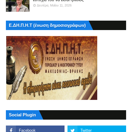
Δευτέρα, Μαΐου 11, 2026
Ε.ΔΗ.Π.Η.Τ (ένωση δημοσιογράφων)
Social Plugin