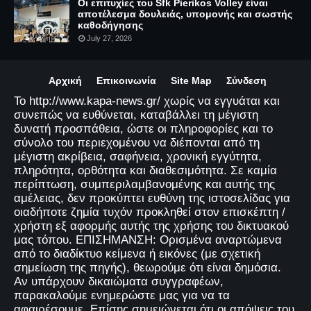
Οι επιτυχίες του Sfk Pierikos Volley είναι
αποτέλεσμα δουλειάς, υπομονής και σωστής
καθοδήγησης
July 27, 2026
Αρχική
Επικοινωνία
Site Map
Σύνδεση
Το http://www.kapa-news.gr/ χωρίς να εγγυάται και
συνεπώς να ευθύνεται, καταβάλλει τη μέγιστη
δυνατή προσπάθεια, ώστε οι πληροφορίες και το
σύνολο του περιεχομένου να διέπονται από τη
μέγιστη ακρίβεια, σαφήνεια, χρονική εγγύτητα,
πληρότητα, ορθότητα και διαθεσιμότητα. Σε καμία
περίπτωση, συμπεριλαμβανομένης και αυτής της
αμέλειας, δεν προκύπτει ευθύνη της ιστοσελίδας για
οιαδήποτε ζημία τυχόν προκληθεί στον επισκέπτη /
χρήστη εξ αφορμής αυτής της χρήσης του δικτυακού
μας τόπου. ΕΠΙΣΗΜΑΝΣΗ: Ορισμένα αναρτώμενα
από το διαδίκτυο κείμενα ή εικόνες (με σχετική
σημείωση της πηγής), θεωρούμε ότι είναι δημόσια.
Αν υπάρχουν δικαιώματα συγγραφέων,
παρακαλούμε ενημερώστε μας για να τα
αφαιρέσουμε. Επίσης σημειώνεται ότι οι απόψεις του