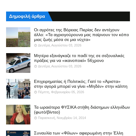
Δημοφιλή άρθρα
Οι αγρότες της Βόρειας Πιερίας δεν αντέχουν
άλλο: «Τα αγριογούρουνα μας παίρνουν τον κόπο
μιας ζωής μέσα σε μια νύχτα»
Δευτέρα, Αυγούστου 03, 2026
Μητέρα εξανάγκαζε το παιδί της σε σεξουαλικές
πράξεις για να «ικανοποιεί» 56χρονο
Δευτέρα, Αυγούστου 03, 2026
Επιχειρηματίας ή Πολιτικός; Γιατί το «Άριστα»
στην αγορά μπορεί να γίνει «Μηδέν» στην κάλπη
Πέμπτη, Φεβρουαρίου 05, 2026
Τα ωραιότερα ΦΥΣΙΚΑ στήθη διάσημων ελληνίδων
(φωτό/βίντεο)
Παρασκευή, Νοεμβρίου 14, 2014
Συναυλία των «Φίλων» αφιερωμένη στην Έλλη