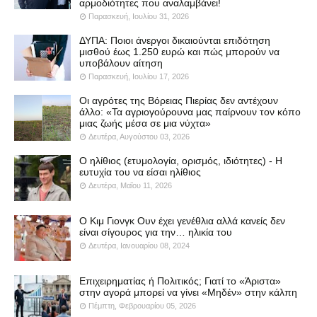
αρμοδιότητες που αναλαμβάνει!
Παρασκευή, Ιουλίου 31, 2026
ΔΥΠΑ: Ποιοι άνεργοι δικαιούνται επιδότηση
μισθού έως 1.250 ευρώ και πώς μπορούν να
υποβάλουν αίτηση
Παρασκευή, Ιουλίου 17, 2026
Οι αγρότες της Βόρειας Πιερίας δεν αντέχουν
άλλο: «Τα αγριογούρουνα μας παίρνουν τον κόπο
μιας ζωής μέσα σε μια νύχτα»
Δευτέρα, Αυγούστου 03, 2026
Ο ηλίθιος (ετυμολογία, ορισμός, ιδιότητες) - Η
ευτυχία του να είσαι ηλίθιος
Δευτέρα, Μαΐου 11, 2026
Ο Κιμ Γιονγκ Ουν έχει γενέθλια αλλά κανείς δεν
είναι σίγουρος για την… ηλικία του
Δευτέρα, Ιανουαρίου 08, 2024
Επιχειρηματίας ή Πολιτικός; Γιατί το «Άριστα»
στην αγορά μπορεί να γίνει «Μηδέν» στην κάλπη
Πέμπτη, Φεβρουαρίου 05, 2026