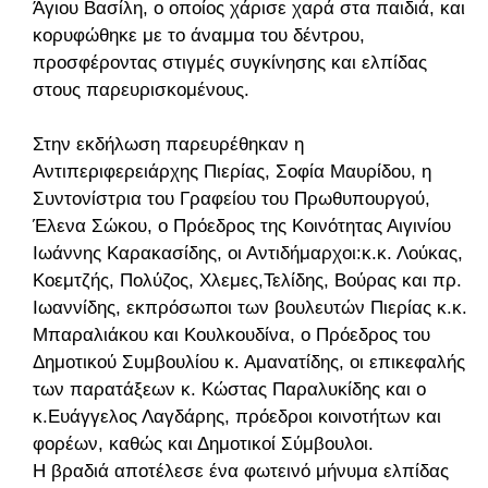
Άγιου Βασίλη, ο οποίος χάρισε χαρά στα παιδιά, και
κορυφώθηκε με το άναμμα του δέντρου,
προσφέροντας στιγμές συγκίνησης και ελπίδας
στους παρευρισκομένους.
Στην εκδήλωση παρευρέθηκαν η
Αντιπεριφερειάρχης Πιερίας, Σοφία Μαυρίδου, η
Συντονίστρια του Γραφείου του Πρωθυπουργού,
Έλενα Σώκου, ο Πρόεδρος της Κοινότητας Αιγινίου
Ιωάννης Καρακασίδης, οι Αντιδήμαρχοι:κ.κ. Λούκας,
Κοεμτζής, Πολύζος, Χλεμες,Τελίδης, Βούρας και πρ.
Ιωαννίδης, εκπρόσωποι των βουλευτών Πιερίας κ.κ.
Μπαραλιάκου και Κουλκουδίνα, ο Πρόεδρος του
Δημοτικού Συμβουλίου κ. Αμανατίδης, οι επικεφαλής
των παρατάξεων κ. Κώστας Παραλυκίδης και ο
κ.Ευάγγελος Λαγδάρης, πρόεδροι κοινοτήτων και
φορέων, καθώς και Δημοτικοί Σύμβουλοι.
Η βραδιά αποτέλεσε ένα φωτεινό μήνυμα ελπίδας