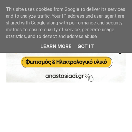
This site uses cookies from Google to deliver its services
and to analyze traffic. Your IP address and user-agent are
shared with Google along with performance and security
metrics to ensure quality of service, generate usage
statistics, and to detect and address abuse.
LEARN MORE
GOT IT