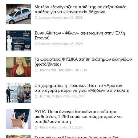
Μητέρα εξανάγκαζε το παιδί της σε σεξουαλικές
πράξεις για να «ικανοποιεί» 56χρονο
Δευτέρα, Αυγούστου 03, 2026
Συναυλία των «Φίλων» αφιερωμένη στην Έλλη
Σπανού
Δευτέρα, Αυγούστου 03, 2026
Τα ωραιότερα ΦΥΣΙΚΑ στήθη διάσημων ελληνίδων
(φωτό/βίντεο)
Παρασκευή, Νοεμβρίου 14, 2014
Επιχειρηματίας ή Πολιτικός; Γιατί το «Άριστα»
στην αγορά μπορεί να γίνει «Μηδέν» στην κάλπη
Πέμπτη, Φεβρουαρίου 05, 2026
ΔΥΠΑ: Ποιοι άνεργοι δικαιούνται επιδότηση
μισθού έως 1.250 ευρώ και πώς μπορούν να
υποβάλουν αίτηση
Παρασκευή, Ιουλίου 17, 2026
Τι σημαίνει αν βλέπεις στον ύπνο σου φίδια;