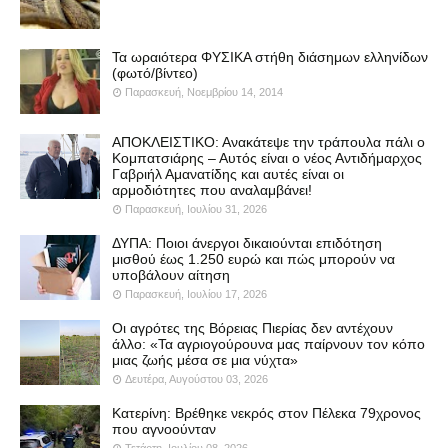
Τα ωραιότερα ΦΥΣΙΚΑ στήθη διάσημων ελληνίδων
(φωτό/βίντεο)
Παρασκευή, Νοεμβρίου 14, 2014
ΑΠΟΚΛΕΙΣΤΙΚΟ: Ανακάτεψε την τράπουλα πάλι ο
Κομπατσιάρης – Αυτός είναι ο νέος Αντιδήμαρχος
Γαβριήλ Αμανατίδης και αυτές είναι οι
αρμοδιότητες που αναλαμβάνει!
Παρασκευή, Ιουλίου 31, 2026
ΔΥΠΑ: Ποιοι άνεργοι δικαιούνται επιδότηση
μισθού έως 1.250 ευρώ και πώς μπορούν να
υποβάλουν αίτηση
Παρασκευή, Ιουλίου 17, 2026
Οι αγρότες της Βόρειας Πιερίας δεν αντέχουν
άλλο: «Τα αγριογούρουνα μας παίρνουν τον κόπο
μιας ζωής μέσα σε μια νύχτα»
Δευτέρα, Αυγούστου 03, 2026
Κατερίνη: Βρέθηκε νεκρός στον Πέλεκα 79χρονος
που αγνοούνταν
Τετάρτη, Ιουλίου 08, 2026