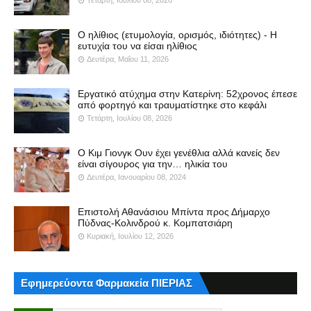
Ο ηλίθιος (ετυμολογία, ορισμός, ιδιότητες) - Η
ευτυχία του να είσαι ηλίθιος
Δευτέρα, Μαΐου 11, 2026
Εργατικό ατύχημα στην Κατερίνη: 52χρονος έπεσε
από φορτηγό και τραυματίστηκε στο κεφάλι
Τετάρτη, Ιουλίου 08, 2026
Ο Κιμ Γιονγκ Ουν έχει γενέθλια αλλά κανείς δεν
είναι σίγουρος για την… ηλικία του
Δευτέρα, Ιανουαρίου 08, 2024
Επιστολή Αθανάσιου Μπίντα προς Δήμαρχο
Πύδνας-Κολινδρού κ. Κομπατσιάρη
Κυριακή, Ιουλίου 12, 2026
Εφημερεύοντα Φαρμακεία ΠΙΕΡΙΑΣ