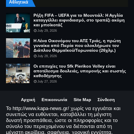
Αθλητικά
Ρήξη FIFA – UEFA για το Μουντιάλ: Η Αγγλία
καταγγέλλει αιφνιδιασμό, στο τραπέζι ακόμη
και μποϊκοτάζ
July 29, 2026
Η Λένα Οικονόμου του ΑΠΣ Τριάς, η πρώτη
γυναίκα από Πιερία που ολοκλήρωσε τον
Διάπλου Θερμαϊκού/Τορωναίου (26χλμ.)
July 28, 2026
Οι επιτυχίες του Sfk Pierikos Volley είναι
αποτέλεσμα δουλειάς, υπομονής και σωστής
καθοδήγησης
July 27, 2026
Αρχική
Επικοινωνία
Site Map
Σύνδεση
Το http://www.kapa-news.gr/ χωρίς να εγγυάται και
συνεπώς να ευθύνεται, καταβάλλει τη μέγιστη
δυνατή προσπάθεια, ώστε οι πληροφορίες και το
σύνολο του περιεχομένου να διέπονται από τη
μέγιστη ακρίβεια, σαφήνεια, χρονική εγγύτητα,