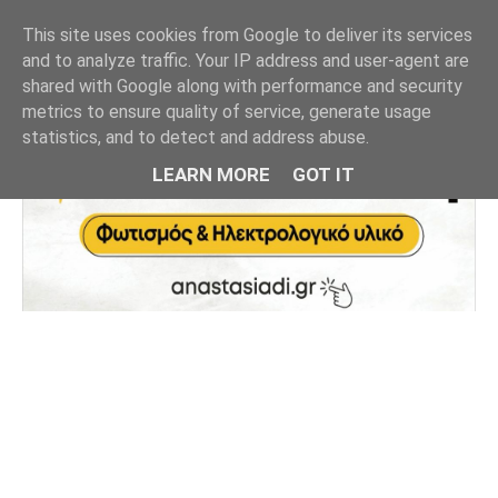
This site uses cookies from Google to deliver its services
and to analyze traffic. Your IP address and user-agent are
shared with Google along with performance and security
metrics to ensure quality of service, generate usage
statistics, and to detect and address abuse.
LEARN MORE
GOT IT