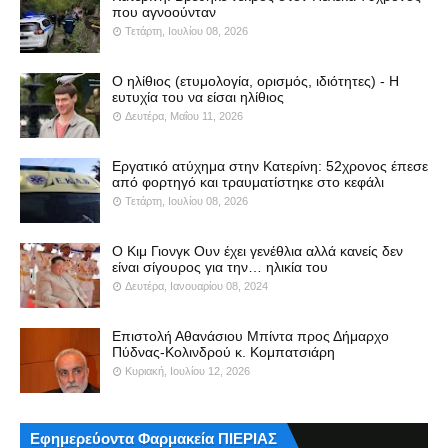
που αγνοούνταν
Τετάρτη, Ιουλίου 08, 2026
Ο ηλίθιος (ετυμολογία, ορισμός, ιδιότητες) - Η
ευτυχία του να είσαι ηλίθιος
Δευτέρα, Μαΐου 11, 2026
Εργατικό ατύχημα στην Κατερίνη: 52χρονος έπεσε
από φορτηγό και τραυματίστηκε στο κεφάλι
Τετάρτη, Ιουλίου 08, 2026
Ο Κιμ Γιονγκ Ουν έχει γενέθλια αλλά κανείς δεν
είναι σίγουρος για την… ηλικία του
Δευτέρα, Ιανουαρίου 08, 2024
Επιστολή Αθανάσιου Μπίντα προς Δήμαρχο
Πύδνας-Κολινδρού κ. Κομπατσιάρη
Κυριακή, Ιουλίου 12, 2026
Εφημερεύοντα Φαρμακεία ΠΙΕΡΙΑΣ