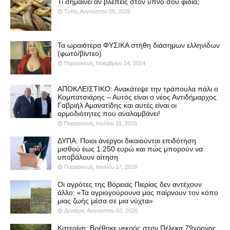
Τι σημαίνει αν βλέπεις στον ύπνο σου φίδια;
Τρίτη, Αυγούστου 05, 2025
Τα ωραιότερα ΦΥΣΙΚΑ στήθη διάσημων ελληνίδων
(φωτό/βίντεο)
Παρασκευή, Νοεμβρίου 14, 2014
ΑΠΟΚΛΕΙΣΤΙΚΟ: Ανακάτεψε την τράπουλα πάλι ο
Κομπατσιάρης – Αυτός είναι ο νέος Αντιδήμαρχος
Γαβριήλ Αμανατίδης και αυτές είναι οι
αρμοδιότητες που αναλαμβάνει!
Παρασκευή, Ιουλίου 31, 2026
ΔΥΠΑ: Ποιοι άνεργοι δικαιούνται επιδότηση
μισθού έως 1.250 ευρώ και πώς μπορούν να
υποβάλουν αίτηση
Παρασκευή, Ιουλίου 17, 2026
Οι αγρότες της Βόρειας Πιερίας δεν αντέχουν
άλλο: «Τα αγριογούρουνα μας παίρνουν τον κόπο
μιας ζωής μέσα σε μια νύχτα»
Δευτέρα, Αυγούστου 03, 2026
Κατερίνη: Βρέθηκε νεκρός στον Πέλεκα 79χρονος