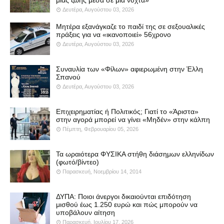
Δευτέρα, Αυγούστου 03, 2026
Μητέρα εξανάγκαζε το παιδί της σε σεξουαλικές
πράξεις για να «ικανοποιεί» 56χρονο
Δευτέρα, Αυγούστου 03, 2026
Συναυλία των «Φίλων» αφιερωμένη στην Έλλη
Σπανού
Δευτέρα, Αυγούστου 03, 2026
Επιχειρηματίας ή Πολιτικός; Γιατί το «Άριστα»
στην αγορά μπορεί να γίνει «Μηδέν» στην κάλπη
Πέμπτη, Φεβρουαρίου 05, 2026
Τα ωραιότερα ΦΥΣΙΚΑ στήθη διάσημων ελληνίδων
(φωτό/βίντεο)
Παρασκευή, Νοεμβρίου 14, 2014
ΔΥΠΑ: Ποιοι άνεργοι δικαιούνται επιδότηση
μισθού έως 1.250 ευρώ και πώς μπορούν να
υποβάλουν αίτηση
Παρασκευή, Ιουλίου 17, 2026