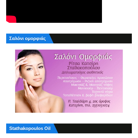
Σαλόνι ομορφιάς
Stathakopoulos Oil