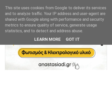
This site uses cookies from Google to deliver its services
and to analyze traffic. Your IP address and user-agent are
shared with Google along with performance and security
metrics to ensure quality of service, generate usage
statistics, and to detect and address abuse.
LEARN MORE
GOT IT