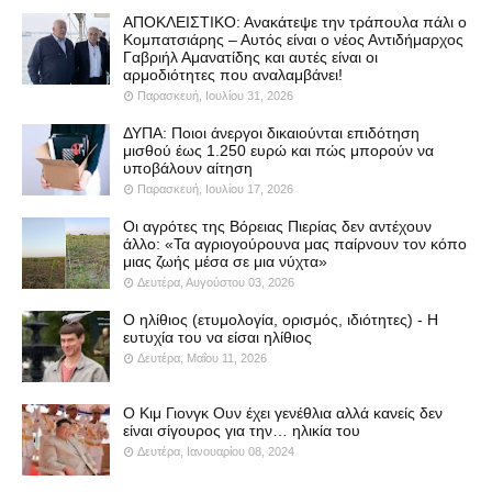
ΑΠΟΚΛΕΙΣΤΙΚΟ: Ανακάτεψε την τράπουλα πάλι ο
Κομπατσιάρης – Αυτός είναι ο νέος Αντιδήμαρχος
Γαβριήλ Αμανατίδης και αυτές είναι οι
αρμοδιότητες που αναλαμβάνει!
Παρασκευή, Ιουλίου 31, 2026
ΔΥΠΑ: Ποιοι άνεργοι δικαιούνται επιδότηση
μισθού έως 1.250 ευρώ και πώς μπορούν να
υποβάλουν αίτηση
Παρασκευή, Ιουλίου 17, 2026
Οι αγρότες της Βόρειας Πιερίας δεν αντέχουν
άλλο: «Τα αγριογούρουνα μας παίρνουν τον κόπο
μιας ζωής μέσα σε μια νύχτα»
Δευτέρα, Αυγούστου 03, 2026
Ο ηλίθιος (ετυμολογία, ορισμός, ιδιότητες) - Η
ευτυχία του να είσαι ηλίθιος
Δευτέρα, Μαΐου 11, 2026
Ο Κιμ Γιονγκ Ουν έχει γενέθλια αλλά κανείς δεν
είναι σίγουρος για την… ηλικία του
Δευτέρα, Ιανουαρίου 08, 2024