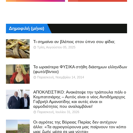
Δημοφιλή (μήνα)
Τι σημαίνει αν βλέπεις στον ύπνο σου φίδια;
Τρίτη, Αυγούστου 05, 2025
Τα ωραιότερα ΦΥΣΙΚΑ στήθη διάσημων ελληνίδων
(φωτό/βίντεο)
Παρασκευή, Νοεμβρίου 14, 2014
ΑΠΟΚΛΕΙΣΤΙΚΟ: Ανακάτεψε την τράπουλα πάλι ο
Κομπατσιάρης – Αυτός είναι ο νέος Αντιδήμαρχος
Γαβριήλ Αμανατίδης και αυτές είναι οι
αρμοδιότητες που αναλαμβάνει!
Παρασκευή, Ιουλίου 31, 2026
Οι αγρότες της Βόρειας Πιερίας δεν αντέχουν
άλλο: «Τα αγριογούρουνα μας παίρνουν τον κόπο
μιας ζωής μέσα σε μια νύχτα»