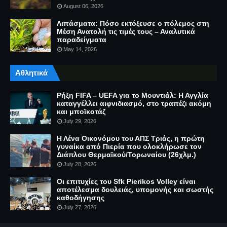
August 06, 2026
Λιπάσματα: Πόσο εκτόξευσε ο πόλεμος στη
Μέση Ανατολή τις τιμές τους – Αναλυτικά
παραδείγματα
May 14, 2026
Αθλητικά
Ρήξη FIFA – UEFA για το Μουντιάλ: Η Αγγλία
καταγγέλλει αιφνιδιασμό, στο τραπέζι ακόμη
και μποϊκοτάζ
July 29, 2026
Η Λένα Οικονόμου του ΑΠΣ Τριάς, η πρώτη
γυναίκα από Πιερία που ολοκλήρωσε τον
Διάπλου Θερμαϊκού/Τορωναίου (26χλμ.)
July 28, 2026
Οι επιτυχίες του Sfk Pierikos Volley είναι
αποτέλεσμα δουλειάς, υπομονής και σωστής
καθοδήγησης
July 27, 2026