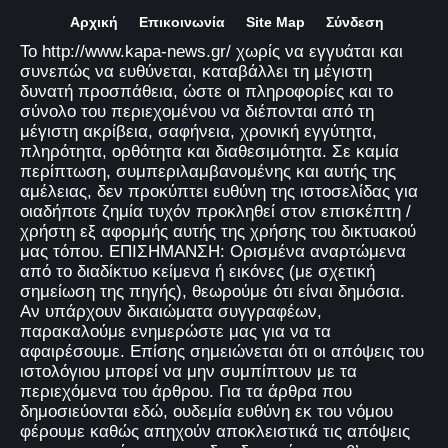
Αρχική
Επικοινωνία
Site Map
Σύνδεση
Το http://www.kapa-news.gr/ χωρίς να εγγυάται και
συνεπώς να ευθύνεται, καταβάλλει τη μέγιστη
δυνατή προσπάθεια, ώστε οι πληροφορίες και το
σύνολο του περιεχομένου να διέπονται από τη
μέγιστη ακρίβεια, σαφήνεια, χρονική εγγύτητα,
πληρότητα, ορθότητα και διαθεσιμότητα. Σε καμία
περίπτωση, συμπεριλαμβανομένης και αυτής της
αμέλειας, δεν προκύπτει ευθύνη της ιστοσελίδας για
οιαδήποτε ζημία τυχόν προκληθεί στον επισκέπτη /
χρήστη εξ αφορμής αυτής της χρήσης του δικτυακού
μας τόπου. ΕΠΙΣΗΜΑΝΣΗ: Ορισμένα αναρτώμενα
από το διαδίκτυο κείμενα ή εικόνες (με σχετική
σημείωση της πηγής), θεωρούμε ότι είναι δημόσια.
Αν υπάρχουν δικαιώματα συγγραφέων,
παρακαλούμε ενημερώστε μας για να τα
αφαιρέσουμε. Επίσης σημειώνεται ότι οι απόψεις του
ιστολόγιου μπορεί να μην συμπίπτουν με τα
περιεχόμενα του άρθρου. Για τα άρθρα που
δημοσιεύονται εδώ, ουδεμία ευθύνη εκ του νόμου
φέρουμε καθώς απηχούν αποκλειστικά τις απόψεις