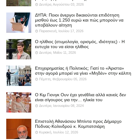
Δευτέρα, Αυγούστου 03, 2026
ΔΥΠΑ: Ποιοι άνεργοι δικαιούνται επιδότηση
μισθού έως 1.250 ευρώ και πώς μπορούν να
υποβάλουν αίτηση
Παρασκευή, Ιουλίου 17, 2026
Ο ηλίθιος (ετυμολογία, ορισμός, ιδιότητες) - Η
ευτυχία του να είσαι ηλίθιος
Δευτέρα, Μαΐου 11, 2026
Επιχειρηματίας ή Πολιτικός; Γιατί το «Άριστα»
στην αγορά μπορεί να γίνει «Μηδέν» στην κάλπη
Πέμπτη, Φεβρουαρίου 05, 2026
Ο Κιμ Γιονγκ Ουν έχει γενέθλια αλλά κανείς δεν
είναι σίγουρος για την… ηλικία του
Δευτέρα, Ιανουαρίου 08, 2024
Επιστολή Αθανάσιου Μπίντα προς Δήμαρχο
Πύδνας-Κολινδρού κ. Κομπατσιάρη
Κυριακή, Ιουλίου 12, 2026