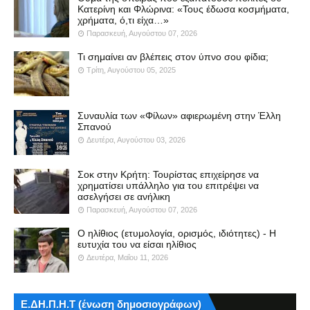
Κατερίνη και Φλώρινα: «Τους έδωσα κοσμήματα,
χρήματα, ό,τι είχα…»
Παρασκευή, Αυγούστου 07, 2026
Τι σημαίνει αν βλέπεις στον ύπνο σου φίδια;
Τρίτη, Αυγούστου 05, 2025
Συναυλία των «Φίλων» αφιερωμένη στην Έλλη
Σπανού
Δευτέρα, Αυγούστου 03, 2026
Σοκ στην Κρήτη: Τουρίστας επιχείρησε να
χρηματίσει υπάλληλο για του επιτρέψει να
ασελγήσει σε ανήλικη
Παρασκευή, Αυγούστου 07, 2026
Ο ηλίθιος (ετυμολογία, ορισμός, ιδιότητες) - Η
ευτυχία του να είσαι ηλίθιος
Δευτέρα, Μαΐου 11, 2026
Ε.ΔΗ.Π.Η.Τ (ένωση δημοσιογράφων)