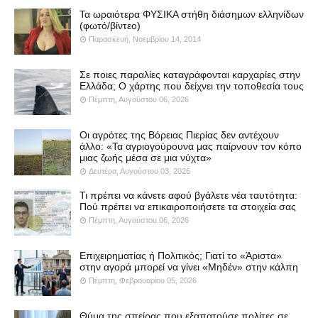
Τα ωραιότερα ΦΥΣΙΚΑ στήθη διάσημων ελληνίδων
(φωτό/βίντεο)
Παρασκευή, Νοεμβρίου 14, 2014
Σε ποιες παραλίες καταγράφονται καρχαρίες στην
Ελλάδα; Ο χάρτης που δείχνει την τοποθεσία τους
Πέμπτη, Αυγούστου 06, 2026
Οι αγρότες της Βόρειας Πιερίας δεν αντέχουν
άλλο: «Τα αγριογούρουνα μας παίρνουν τον κόπο
μιας ζωής μέσα σε μια νύχτα»
Δευτέρα, Αυγούστου 03, 2026
Τι πρέπει να κάνετε αφού βγάλετε νέα ταυτότητα:
Πού πρέπει να επικαιροποιήσετε τα στοιχεία σας
Πέμπτη, Αυγούστου 06, 2026
Επιχειρηματίας ή Πολιτικός; Γιατί το «Άριστα»
στην αγορά μπορεί να γίνει «Μηδέν» στην κάλπη
Πέμπτη, Φεβρουαρίου 05, 2026
Θύμα της σπείρας που εξαπατούσε πολίτες σε