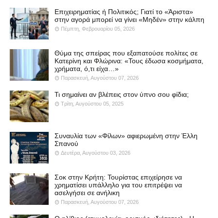
Επιχειρηματίας ή Πολιτικός; Γιατί το «Άριστα»
στην αγορά μπορεί να γίνει «Μηδέν» στην κάλπη
Πέμπτη, Φεβρουαρίου 05, 2026
Θύμα της σπείρας που εξαπατούσε πολίτες σε
Κατερίνη και Φλώρινα: «Τους έδωσα κοσμήματα,
χρήματα, ό,τι είχα…»
Παρασκευή, Αυγούστου 07, 2026
Τι σημαίνει αν βλέπεις στον ύπνο σου φίδια;
Τρίτη, Αυγούστου 05, 2025
Συναυλία των «Φίλων» αφιερωμένη στην Έλλη
Σπανού
Δευτέρα, Αυγούστου 03, 2026
Σοκ στην Κρήτη: Τουρίστας επιχείρησε να
χρηματίσει υπάλληλο για του επιτρέψει να
ασελγήσει σε ανήλικη
Παρασκευή, Αυγούστου 07, 2026