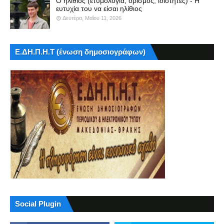
Ο ηλίθιος (ετυμολογία, ορισμός, ιδιότητες) - Η
ευτυχία του να είσαι ηλίθιος
Δευτέρα, Μαΐου 11, 2026
Ε.ΔΗ.Π.Η.Τ (ένωση δημοσιογράφων)
Social Plugin