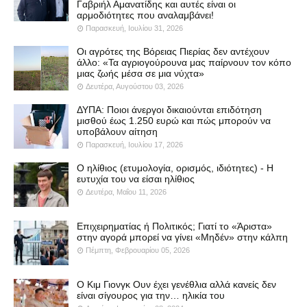
Γαβριήλ Αμανατίδης και αυτές είναι οι
αρμοδιότητες που αναλαμβάνει!
Παρασκευή, Ιουλίου 31, 2026
Οι αγρότες της Βόρειας Πιερίας δεν αντέχουν
άλλο: «Τα αγριογούρουνα μας παίρνουν τον κόπο
μιας ζωής μέσα σε μια νύχτα»
Δευτέρα, Αυγούστου 03, 2026
ΔΥΠΑ: Ποιοι άνεργοι δικαιούνται επιδότηση
μισθού έως 1.250 ευρώ και πώς μπορούν να
υποβάλουν αίτηση
Παρασκευή, Ιουλίου 17, 2026
Ο ηλίθιος (ετυμολογία, ορισμός, ιδιότητες) - Η
ευτυχία του να είσαι ηλίθιος
Δευτέρα, Μαΐου 11, 2026
Επιχειρηματίας ή Πολιτικός; Γιατί το «Άριστα»
στην αγορά μπορεί να γίνει «Μηδέν» στην κάλπη
Πέμπτη, Φεβρουαρίου 05, 2026
Ο Κιμ Γιονγκ Ουν έχει γενέθλια αλλά κανείς δεν
είναι σίγουρος για την… ηλικία του