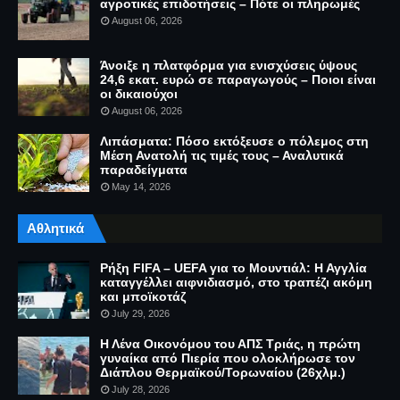
αγροτικές επιδοτήσεις – Πότε οι πληρωμές
August 06, 2026
Άνοιξε η πλατφόρμα για ενισχύσεις ύψους
24,6 εκατ. ευρώ σε παραγωγούς – Ποιοι είναι
οι δικαιούχοι
August 06, 2026
Λιπάσματα: Πόσο εκτόξευσε ο πόλεμος στη
Μέση Ανατολή τις τιμές τους – Αναλυτικά
παραδείγματα
May 14, 2026
Αθλητικά
Ρήξη FIFA – UEFA για το Μουντιάλ: Η Αγγλία
καταγγέλλει αιφνιδιασμό, στο τραπέζι ακόμη
και μποϊκοτάζ
July 29, 2026
Η Λένα Οικονόμου του ΑΠΣ Τριάς, η πρώτη
γυναίκα από Πιερία που ολοκλήρωσε τον
Διάπλου Θερμαϊκού/Τορωναίου (26χλμ.)
July 28, 2026