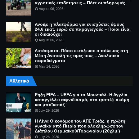
αγροτικές επιδοτήσεις – Πότε οι πληρωμές
August 06, 2026
Άνοιξε η πλατφόρμα για ενισχύσεις ύψους
24,6 εκατ. ευρώ σε παραγωγούς – Ποιοι είναι
οι δικαιούχοι
August 06, 2026
Λιπάσματα: Πόσο εκτόξευσε ο πόλεμος στη
Μέση Ανατολή τις τιμές τους – Αναλυτικά
παραδείγματα
May 14, 2026
Αθλητικά
Ρήξη FIFA – UEFA για το Μουντιάλ: Η Αγγλία
καταγγέλλει αιφνιδιασμό, στο τραπέζι ακόμη
και μποϊκοτάζ
July 29, 2026
Η Λένα Οικονόμου του ΑΠΣ Τριάς, η πρώτη
γυναίκα από Πιερία που ολοκλήρωσε τον
Διάπλου Θερμαϊκού/Τορωναίου (26χλμ.)
July 28, 2026