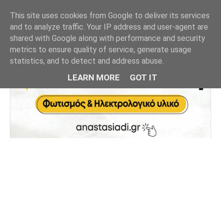
This site uses cookies from Google to deliver its services
and to analyze traffic. Your IP address and user-agent are
shared with Google along with performance and security
metrics to ensure quality of service, generate usage
statistics, and to detect and address abuse.
LEARN MORE
GOT IT