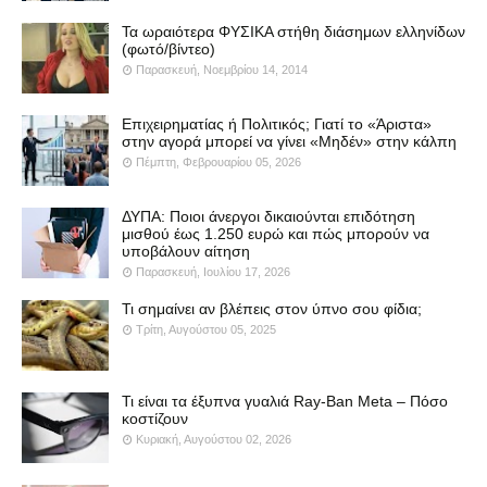
Τα ωραιότερα ΦΥΣΙΚΑ στήθη διάσημων ελληνίδων
(φωτό/βίντεο)
Παρασκευή, Νοεμβρίου 14, 2014
Επιχειρηματίας ή Πολιτικός; Γιατί το «Άριστα»
στην αγορά μπορεί να γίνει «Μηδέν» στην κάλπη
Πέμπτη, Φεβρουαρίου 05, 2026
ΔΥΠΑ: Ποιοι άνεργοι δικαιούνται επιδότηση
μισθού έως 1.250 ευρώ και πώς μπορούν να
υποβάλουν αίτηση
Παρασκευή, Ιουλίου 17, 2026
Τι σημαίνει αν βλέπεις στον ύπνο σου φίδια;
Τρίτη, Αυγούστου 05, 2025
Τι είναι τα έξυπνα γυαλιά Ray-Ban Meta – Πόσο
κοστίζουν
Κυριακή, Αυγούστου 02, 2026