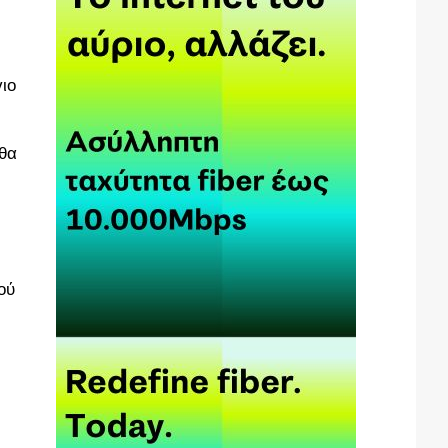
ιο
θα
ού