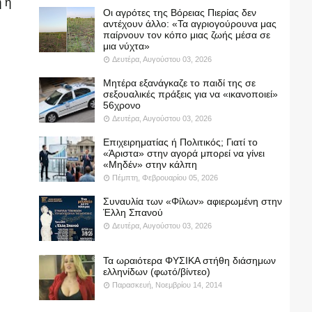
 ή
Οι αγρότες της Βόρειας Πιερίας δεν
αντέχουν άλλο: «Τα αγριογούρουνα μας
παίρνουν τον κόπο μιας ζωής μέσα σε
μια νύχτα»
Δευτέρα, Αυγούστου 03, 2026
Μητέρα εξανάγκαζε το παιδί της σε
σεξουαλικές πράξεις για να «ικανοποιεί»
56χρονο
Δευτέρα, Αυγούστου 03, 2026
Επιχειρηματίας ή Πολιτικός; Γιατί το
«Άριστα» στην αγορά μπορεί να γίνει
«Μηδέν» στην κάλπη
Πέμπτη, Φεβρουαρίου 05, 2026
Συναυλία των «Φίλων» αφιερωμένη στην
Έλλη Σπανού
Δευτέρα, Αυγούστου 03, 2026
Τα ωραιότερα ΦΥΣΙΚΑ στήθη διάσημων
ελληνίδων (φωτό/βίντεο)
Παρασκευή, Νοεμβρίου 14, 2014