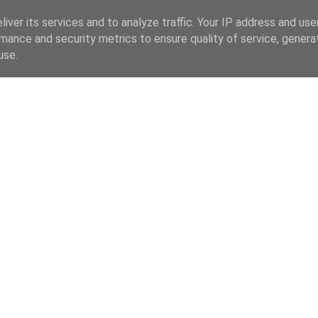
iver its services and to analyze traffic. Your IP address and us
mance and security metrics to ensure quality of service, gener
use.