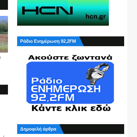
Ράδιο Ενημέρωση 92,2FM
α
Δημοφιλή άρθρα