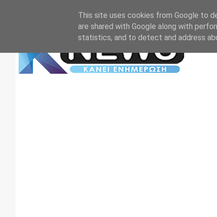
Αρχική
Επικοινωνία
Πρωτοσέλιδα
TV+RADIO
This site uses cookies from Google to del
are shared with Google along with perfor
statistics, and to detect and address ab