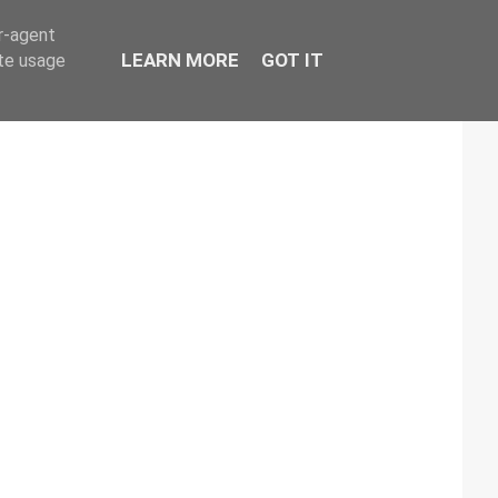
er-agent
LEARN MORE
GOT IT
ate usage