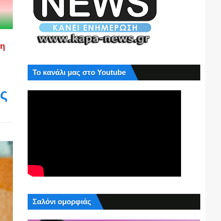
ση
Το κανάλι μας στο Youtube
ς
Σαλόνι ομορφιάς