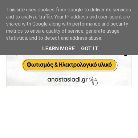
This site uses cookies from Google to deliver its services
and to analyze traffic. Your IP address and user-agent are
shared with Google along with performance and security
metrics to ensure quality of service, generate usage
statistics, and to detect and address abuse.
LEARN MORE
GOT IT