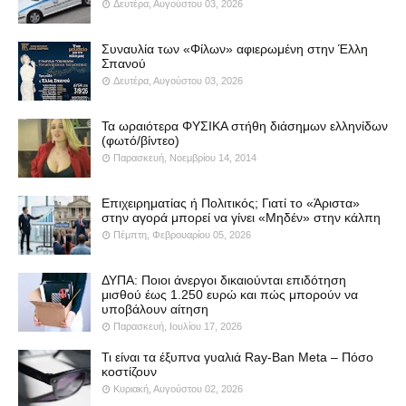
Δευτέρα, Αυγούστου 03, 2026
Συναυλία των «Φίλων» αφιερωμένη στην Έλλη
Σπανού
Δευτέρα, Αυγούστου 03, 2026
Τα ωραιότερα ΦΥΣΙΚΑ στήθη διάσημων ελληνίδων
(φωτό/βίντεο)
Παρασκευή, Νοεμβρίου 14, 2014
Επιχειρηματίας ή Πολιτικός; Γιατί το «Άριστα»
στην αγορά μπορεί να γίνει «Μηδέν» στην κάλπη
Πέμπτη, Φεβρουαρίου 05, 2026
ΔΥΠΑ: Ποιοι άνεργοι δικαιούνται επιδότηση
μισθού έως 1.250 ευρώ και πώς μπορούν να
υποβάλουν αίτηση
Παρασκευή, Ιουλίου 17, 2026
Τι είναι τα έξυπνα γυαλιά Ray-Ban Meta – Πόσο
κοστίζουν
Κυριακή, Αυγούστου 02, 2026