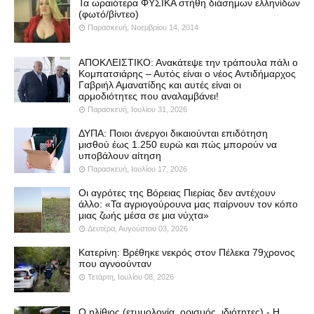
Τα ωραιότερα ΦΥΣΙΚΑ στήθη διάσημων ελληνίδων
(φωτό/βίντεο)
Παρασκευή, Νοεμβρίου 14, 2014
ΑΠΟΚΛΕΙΣΤΙΚΟ: Ανακάτεψε την τράπουλα πάλι ο
Κομπατσιάρης – Αυτός είναι ο νέος Αντιδήμαρχος
Γαβριήλ Αμανατίδης και αυτές είναι οι
αρμοδιότητες που αναλαμβάνει!
Παρασκευή, Ιουλίου 31, 2026
ΔΥΠΑ: Ποιοι άνεργοι δικαιούνται επιδότηση
μισθού έως 1.250 ευρώ και πώς μπορούν να
υποβάλουν αίτηση
Παρασκευή, Ιουλίου 17, 2026
Οι αγρότες της Βόρειας Πιερίας δεν αντέχουν
άλλο: «Τα αγριογούρουνα μας παίρνουν τον κόπο
μιας ζωής μέσα σε μια νύχτα»
Δευτέρα, Αυγούστου 03, 2026
Κατερίνη: Βρέθηκε νεκρός στον Πέλεκα 79χρονος
που αγνοούνταν
Τετάρτη, Ιουλίου 08, 2026
Ο ηλίθιος (ετυμολογία, ορισμός, ιδιότητες) - Η