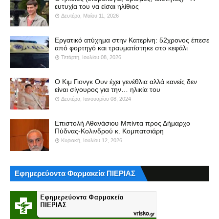
ευτυχία του να είσαι ηλίθιος
Δευτέρα, Μαΐου 11, 2026
Εργατικό ατύχημα στην Κατερίνη: 52χρονος έπεσε
από φορτηγό και τραυματίστηκε στο κεφάλι
Τετάρτη, Ιουλίου 08, 2026
Ο Κιμ Γιονγκ Ουν έχει γενέθλια αλλά κανείς δεν
είναι σίγουρος για την… ηλικία του
Δευτέρα, Ιανουαρίου 08, 2024
Επιστολή Αθανάσιου Μπίντα προς Δήμαρχο
Πύδνας-Κολινδρού κ. Κομπατσιάρη
Κυριακή, Ιουλίου 12, 2026
Εφημερεύοντα Φαρμακεία ΠΙΕΡΙΑΣ