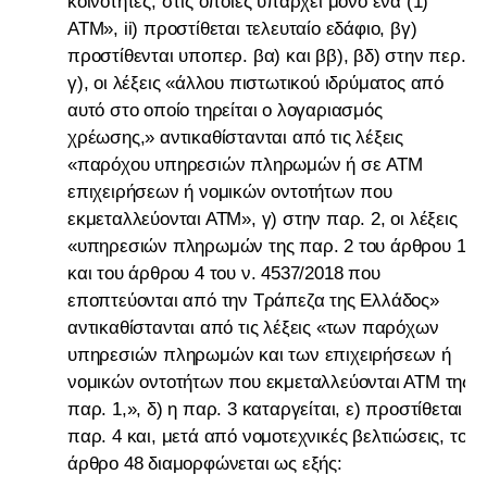
κοινότητες, στις οποίες υπάρχει μόνο ένα (1)
ΑΤΜ», ii) προστίθεται τελευταίο εδάφιο, βγ)
προστίθενται υποπερ. βα) και ββ), βδ) στην περ.
γ), οι λέξεις «άλλου πιστωτικού ιδρύματος από
αυτό στο οποίο τηρείται ο λογαριασμός
χρέωσης,» αντικαθίστανται από τις λέξεις
«παρόχου υπηρεσιών πληρωμών ή σε ATM
επιχειρήσεων ή νομικών οντοτήτων που
εκμεταλλεύονται ΑΤΜ», γ) στην παρ. 2, οι λέξεις
«υπηρεσιών πληρωμών της παρ. 2 του άρθρου 1
και του άρθρου 4 του ν. 4537/2018 που
εποπτεύονται από την Τράπεζα της Ελλάδος»
αντικαθίστανται από τις λέξεις «των παρόχων
υπηρεσιών πληρωμών και των επιχειρήσεων ή
νομικών οντοτήτων που εκμεταλλεύονται ΑΤΜ της
παρ. 1,», δ) η παρ. 3 καταργείται, ε) προστίθεται
παρ. 4 και, μετά από νομοτεχνικές βελτιώσεις, το
άρθρο 48 διαμορφώνεται ως εξής: