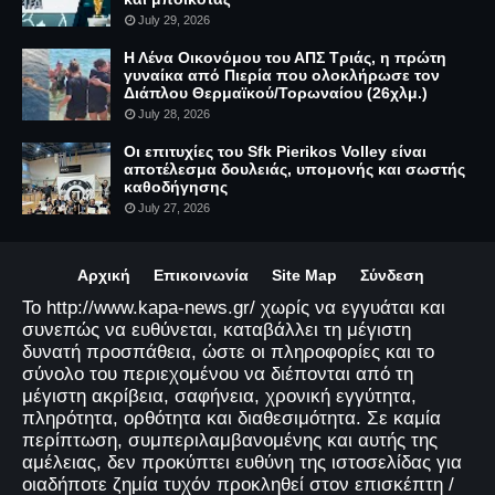
July 29, 2026
Η Λένα Οικονόμου του ΑΠΣ Τριάς, η πρώτη
γυναίκα από Πιερία που ολοκλήρωσε τον
Διάπλου Θερμαϊκού/Τορωναίου (26χλμ.)
July 28, 2026
Οι επιτυχίες του Sfk Pierikos Volley είναι
αποτέλεσμα δουλειάς, υπομονής και σωστής
καθοδήγησης
July 27, 2026
Αρχική
Επικοινωνία
Site Map
Σύνδεση
Το http://www.kapa-news.gr/ χωρίς να εγγυάται και
συνεπώς να ευθύνεται, καταβάλλει τη μέγιστη
δυνατή προσπάθεια, ώστε οι πληροφορίες και το
σύνολο του περιεχομένου να διέπονται από τη
μέγιστη ακρίβεια, σαφήνεια, χρονική εγγύτητα,
πληρότητα, ορθότητα και διαθεσιμότητα. Σε καμία
περίπτωση, συμπεριλαμβανομένης και αυτής της
αμέλειας, δεν προκύπτει ευθύνη της ιστοσελίδας για
οιαδήποτε ζημία τυχόν προκληθεί στον επισκέπτη /