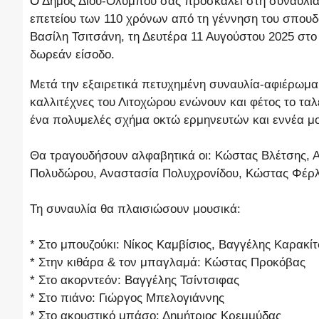
Ο
Δήμος Δίου-Ολύμπου σας προσκαλεί στη συναυλία 
επετείου των 110 χρόνων από τη γέννηση του σπουδα
Βασίλη Τσιτσάνη, τη Δευτέρα 11 Αυγούστου 2025 στο
δωρεάν είσοδο.
Μετά την εξαιρετικά πετυχημένη συναυλία-αφιέρωμα
καλλιτέχνες του Λιτοχώρου ενώνουν και φέτος το τα
ένα πολυμελές σχήμα οκτώ ερμηνευτών και εννέα μ
Θα τραγουδήσουν αλφαβητικά οι: Κώστας Βλέτσης,
Πολυδώρου, Αναστασία Πολυχρονίδου, Κώστας Φέρλ
Τη συναυλία θα πλαισιώσουν μουσικά:
* Στο μπουζούκι: Νίκος Καμβίσιος, Βαγγέλης Καρακίτ
* Στην κιθάρα & τον μπαγλαμά: Κώστας Προκόβας
* Στο ακορντεόν: Βαγγέλης Τσίντσιφας
* Στο πιάνο: Γιώργος Μπελογιάννης
* Στο ακουστικό μπάσο: Δημήτριος Κρεμμύδας