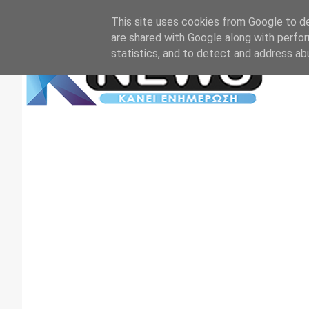
Αρχική
Επικοινωνία
Πρωτοσέλιδα
TV+RADIO
This site uses cookies from Google to del
are shared with Google along with perfor
statistics, and to detect and address ab