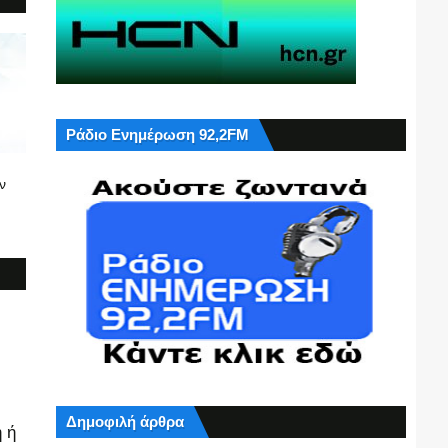
Ράδιο Ενημέρωση 92,2FM
ν
Δημοφιλή άρθρα
 ή