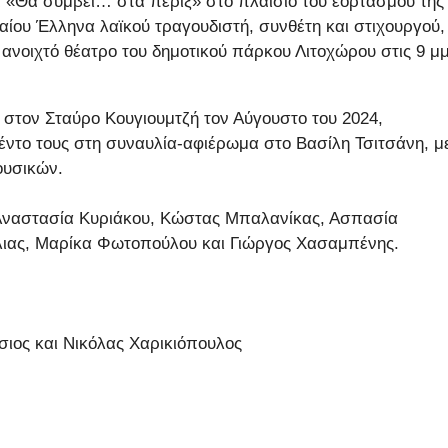
«Θα συμβεί… στα πέριξ» στο πλαίσιο του εορτασμού της
ίου Έλληνα λαϊκού τραγουδιστή, συνθέτη και στιχουργού,
 ανοιχτό θέατρο του δημοτικού πάρκου Λιτοχώρου στις 9 μ
 στον Σταύρο Κουγιουμτζή τον Αύγουστο του 2024,
λέντο τους στη συναυλία-αφιέρωμα στο Βασίλη Τσιτσάνη, μ
ουσικών.
 Αναστασία Κυριάκου, Κώστας Μπαλανίκας, Ασπασία
ιας, Μαρίκα Φωτοπούλου και Γιώργος Χασαμπένης.
σιος και Νικόλας Χαρικιόπουλος