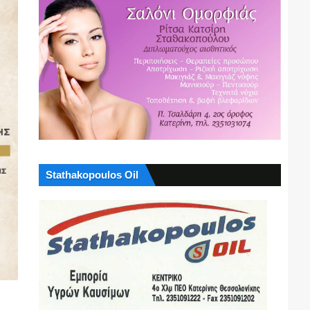
Stathakopoulos Oil