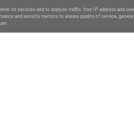
iver its services and to analyze traffic. Your IP address and us
mance and security metrics to ensure quality of service, gener
use.