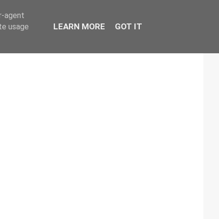
er-agent
LEARN MORE
GOT IT
ate usage