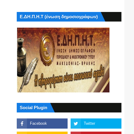
Ε.ΔΗ.Π.Η.Τ (ένωση δημοσιογράφων)
Social Plugin