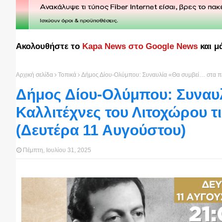
Ακολουθήστε το
Kapa News στο Google News
και μ
Αρχική σελίδα
Τοπικά
Δήμος Δίου-Ολύμπου: Συναυλία «Θα συμβεί… στα πέρ
Δήμος Δίου-Ολύμπου: Συναυλ
Καλλιτέχνες του Λιτοχώρου τ
(Δευτέρα 11 Αυγούστου)
Πέμπτη, Ιουλίου 31, 2025