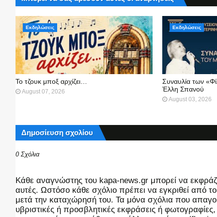
Εκδηλώσεις
Εκδηλώσεις
Το τζουκ μπoξ αρχίζει…
Συναυλία των «Φ
Έλλη Σπανού
August 07, 2026
August 03, 2026
Δημοσίευση σχολίου
0 Σχόλια
Kάθε αναγνώστης του kapa-news.gr μπορεί να εκφράζει
αυτές. Ωστόσο κάθε σχόλιο πρέπει να εγκριθεί από του
μετά την καταχώρησή του. Τα μόνα σχόλια που απαγορ
υβριστικές ή προσβλητικές εκφράσεις ή φωτογραφίες