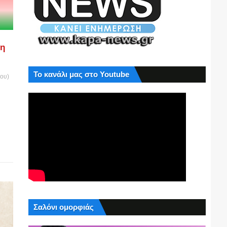
ση
Το κανάλι μας στο Youtube
του)
Σαλόνι ομορφιάς