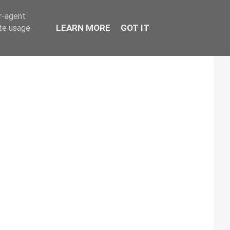
er-agent
LEARN MORE
GOT IT
ate usage