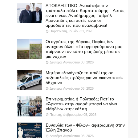
ΑΠΟΚΛΕΙΣΤΙΚΟ: Ανακάτεψε την
τράπουλα πάλι ο Κομπατσιάρης – Αυτός
είναι ο νέος Αντιδήμαρχος Γαβριήλ
Αμανατίδης και αυτές είναι οι
αρμοδιότητες που αναλαμβάνει!
Παρασκευή, Ιουλίου 31, 2026
Οι αγρότες της Βόρειας Πιερίας δεν
αντέχουν άλλο: «Τα αγριογούρουνα μας
παίρνουν τον κόπο μιας ζωής μέσα σε
μια νύχτα»
Δευτέρα, Αυγούστου 03, 2026
Μητέρα εξανάγκαζε το παιδί της σε
σεξουαλικές πράξεις για να «ικανοποιεί»
56χρονο
Δευτέρα, Αυγούστου 03, 2026
Επιχειρηματίας ή Πολιτικός; Γιατί το
«Άριστα» στην αγορά μπορεί να γίνει
«Μηδέν» στην κάλπη
Πέμπτη, Φεβρουαρίου 05, 2026
Συναυλία των «Φίλων» αφιερωμένη στην
Έλλη Σπανού
Δευτέρα, Αυγούστου 03, 2026