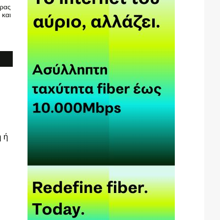
υρας
 και
 ή