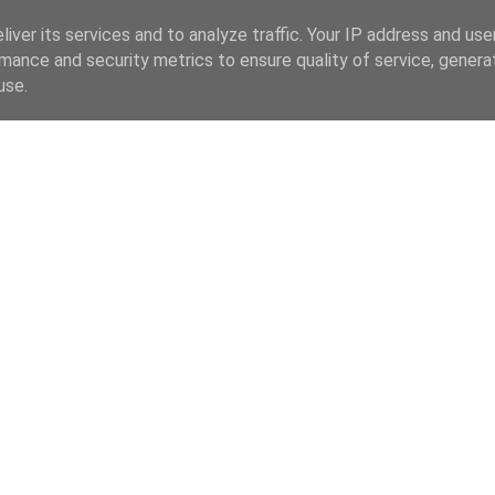
iver its services and to analyze traffic. Your IP address and us
mance and security metrics to ensure quality of service, gener
use.