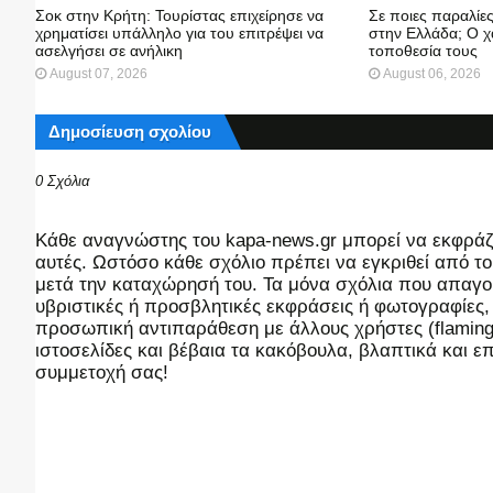
Σοκ στην Κρήτη: Τουρίστας επιχείρησε να
Σε ποιες παραλίε
χρηματίσει υπάλληλο για του επιτρέψει να
στην Ελλάδα; Ο χ
ασελγήσει σε ανήλικη
τοποθεσία τους
August 07, 2026
August 06, 2026
Δημοσίευση σχολίου
0 Σχόλια
Kάθε αναγνώστης του kapa-news.gr μπορεί να εκφράζει
αυτές. Ωστόσο κάθε σχόλιο πρέπει να εγκριθεί από του
μετά την καταχώρησή του. Τα μόνα σχόλια που απαγορ
υβριστικές ή προσβλητικές εκφράσεις ή φωτογραφίες
προσωπική αντιπαράθεση με άλλους χρήστες (flaming),
ιστοσελίδες και βέβαια τα κακόβουλα, βλαπτικά και 
συμμετοχή σας!