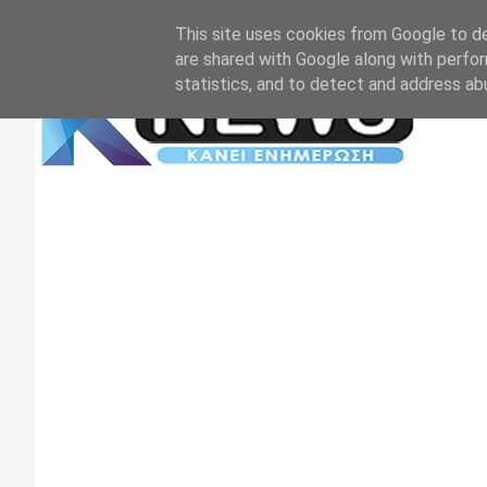
Αρχική
Επικοινωνία
Πρωτοσέλιδα
TV+RADIO
This site uses cookies from Google to del
are shared with Google along with perfor
statistics, and to detect and address ab