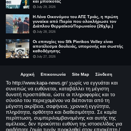
και μποϊκοτάζ
July 29, 2026
Η Λένα Οικονόμου του ΑΠΣ Τριάς, η πρώτη
γυναίκα από Πιερία που ολοκλήρωσε τον
Διάπλου Θερμαϊκού/Τορωναίου (26χλμ.)
July 28, 2026
Οι επιτυχίες του Sfk Pierikos Volley είναι
αποτέλεσμα δουλειάς, υπομονής και σωστής
καθοδήγησης
July 27, 2026
Αρχική
Επικοινωνία
Site Map
Σύνδεση
Το http://www.kapa-news.gr/ χωρίς να εγγυάται και
συνεπώς να ευθύνεται, καταβάλλει τη μέγιστη
δυνατή προσπάθεια, ώστε οι πληροφορίες και το
σύνολο του περιεχομένου να διέπονται από τη
μέγιστη ακρίβεια, σαφήνεια, χρονική εγγύτητα,
πληρότητα, ορθότητα και διαθεσιμότητα. Σε καμία
περίπτωση, συμπεριλαμβανομένης και αυτής της
αμέλειας, δεν προκύπτει ευθύνη της ιστοσελίδας για
οιαδήποτε ζημία τυχόν προκληθεί στον επισκέπτη /