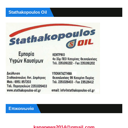
Stathakopoulos Oil
Επικοινωνία
kapanews2014@gmail.com