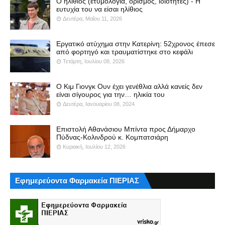
Ο ηλίθιος (ετυμολογία, ορισμός, ιδιότητες) - Η
ευτυχία του να είσαι ηλίθιος
Δευτέρα, Μαΐου 11, 2026
Εργατικό ατύχημα στην Κατερίνη: 52χρονος έπεσε
από φορτηγό και τραυματίστηκε στο κεφάλι
Τετάρτη, Ιουλίου 08, 2026
Ο Κιμ Γιονγκ Ουν έχει γενέθλια αλλά κανείς δεν
είναι σίγουρος για την… ηλικία του
Δευτέρα, Ιανουαρίου 08, 2024
Επιστολή Αθανάσιου Μπίντα προς Δήμαρχο
Πύδνας-Κολινδρού κ. Κομπατσιάρη
Κυριακή, Ιουλίου 12, 2026
Εφημερεύοντα Φαρμακεία ΠΙΕΡΙΑΣ