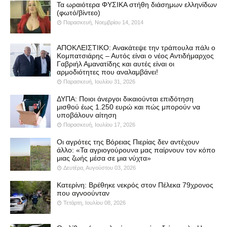
Τα ωραιότερα ΦΥΣΙΚΑ στήθη διάσημων ελληνίδων
(φωτό/βίντεο)
Παρασκευή, Νοεμβρίου 14, 2014
ΑΠΟΚΛΕΙΣΤΙΚΟ: Ανακάτεψε την τράπουλα πάλι ο
Κομπατσιάρης – Αυτός είναι ο νέος Αντιδήμαρχος
Γαβριήλ Αμανατίδης και αυτές είναι οι
αρμοδιότητες που αναλαμβάνει!
Παρασκευή, Ιουλίου 31, 2026
ΔΥΠΑ: Ποιοι άνεργοι δικαιούνται επιδότηση
μισθού έως 1.250 ευρώ και πώς μπορούν να
υποβάλουν αίτηση
Παρασκευή, Ιουλίου 17, 2026
Οι αγρότες της Βόρειας Πιερίας δεν αντέχουν
άλλο: «Τα αγριογούρουνα μας παίρνουν τον κόπο
μιας ζωής μέσα σε μια νύχτα»
Δευτέρα, Αυγούστου 03, 2026
Κατερίνη: Βρέθηκε νεκρός στον Πέλεκα 79χρονος
που αγνοούνταν
Τετάρτη, Ιουλίου 08, 2026