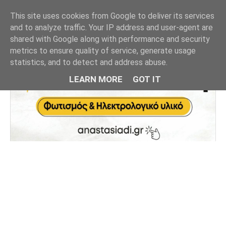
This site uses cookies from Google to deliver its services
and to analyze traffic. Your IP address and user-agent are
shared with Google along with performance and security
metrics to ensure quality of service, generate usage
statistics, and to detect and address abuse.
LEARN MORE
GOT IT