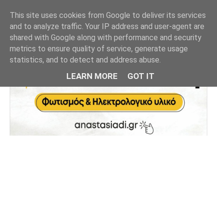
This site uses cookies from Google to deliver its services
and to analyze traffic. Your IP address and user-agent are
shared with Google along with performance and security
metrics to ensure quality of service, generate usage
statistics, and to detect and address abuse.
LEARN MORE
GOT IT