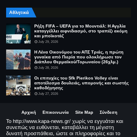
Αθλητικά
Ρήξη FIFA – UEFA για το Μουντιάλ: Η Αγγλία
καταγγέλλει αιφνιδιασμό, στο τραπέζι ακόμη
και μποϊκοτάζ
July 29, 2026
Η Λένα Οικονόμου του ΑΠΣ Τριάς, η πρώτη
γυναίκα από Πιερία που ολοκλήρωσε τον
Διάπλου Θερμαϊκού/Τορωναίου (26χλμ.)
July 28, 2026
Οι επιτυχίες του Sfk Pierikos Volley είναι
αποτέλεσμα δουλειάς, υπομονής και σωστής
καθοδήγησης
July 27, 2026
Αρχική
Επικοινωνία
Site Map
Σύνδεση
Το http://www.kapa-news.gr/ χωρίς να εγγυάται και
συνεπώς να ευθύνεται, καταβάλλει τη μέγιστη
δυνατή προσπάθεια, ώστε οι πληροφορίες και το