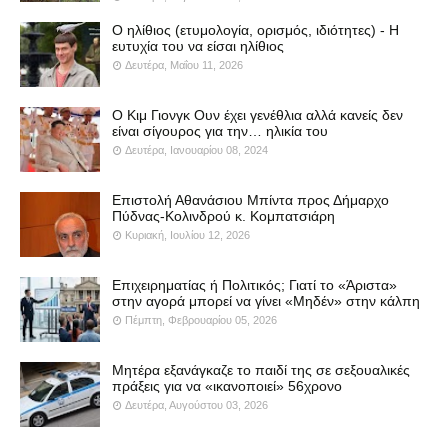
Ο ηλίθιος (ετυμολογία, ορισμός, ιδιότητες) - Η
ευτυχία του να είσαι ηλίθιος
Δευτέρα, Μαΐου 11, 2026
Ο Κιμ Γιονγκ Ουν έχει γενέθλια αλλά κανείς δεν
είναι σίγουρος για την… ηλικία του
Δευτέρα, Ιανουαρίου 08, 2024
Επιστολή Αθανάσιου Μπίντα προς Δήμαρχο
Πύδνας-Κολινδρού κ. Κομπατσιάρη
Κυριακή, Ιουλίου 12, 2026
Επιχειρηματίας ή Πολιτικός; Γιατί το «Άριστα»
στην αγορά μπορεί να γίνει «Μηδέν» στην κάλπη
Πέμπτη, Φεβρουαρίου 05, 2026
Μητέρα εξανάγκαζε το παιδί της σε σεξουαλικές
πράξεις για να «ικανοποιεί» 56χρονο
Δευτέρα, Αυγούστου 03, 2026