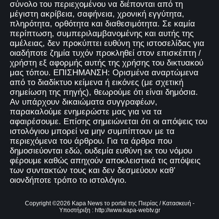
σύνολο του περιεχομένου να διέπονται από τη
μέγιστη ακρίβεια, σαφήνεια, χρονική εγγύτητα,
πληρότητα, ορθότητα και διαθεσιμότητα. Σε καμία
περίπτωση, συμπεριλαμβανομένης και αυτής της
αμέλειας, δεν προκύπτει ευθύνη της ιστοσελίδας για
οιαδήποτε ζημία τυχόν προκληθεί στον επισκέπτη /
χρήστη εξ αφορμής αυτής της χρήσης του δικτυακού
μας τόπου. ΕΠΙΣΗΜΑΝΣΗ: Ορισμένα αναρτώμενα
από το διαδίκτυο κείμενα ή εικόνες (με σχετική
σημείωση της πηγής), θεωρούμε ότι είναι δημόσια.
Αν υπάρχουν δικαιώματα συγγραφέων,
παρακαλούμε ενημερώστε μας για να τα
αφαιρέσουμε. Επίσης σημειώνεται ότι οι απόψεις του
ιστολόγιου μπορεί να μην συμπίπτουν με τα
περιεχόμενα του άρθρου. Για τα άρθρα που
δημοσιεύονται εδώ, ουδεμία ευθύνη εκ του νόμου
φέρουμε καθώς απηχούν αποκλειστικά τις απόψεις
των συντακτών τους και δεν δεσμεύουν καθ’
οιονδήποτε τρόπο το ιστολόγιο.
Copyright ©
2026
Kapa News το portal της Πιερίας
/ Κατασκευή -
Υποστήριξη :
http://www.kapa-webtv.gr