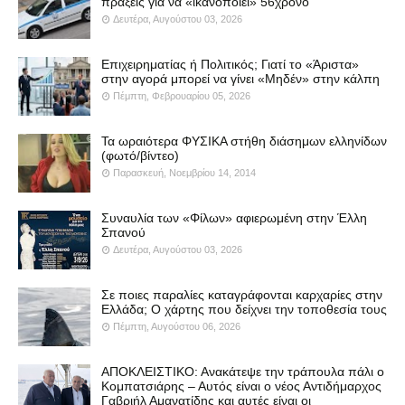
πράξεις για να «ικανοποιεί» 56χρονο
Δευτέρα, Αυγούστου 03, 2026
Επιχειρηματίας ή Πολιτικός; Γιατί το «Άριστα»
στην αγορά μπορεί να γίνει «Μηδέν» στην κάλπη
Πέμπτη, Φεβρουαρίου 05, 2026
Τα ωραιότερα ΦΥΣΙΚΑ στήθη διάσημων ελληνίδων
(φωτό/βίντεο)
Παρασκευή, Νοεμβρίου 14, 2014
Συναυλία των «Φίλων» αφιερωμένη στην Έλλη
Σπανού
Δευτέρα, Αυγούστου 03, 2026
Σε ποιες παραλίες καταγράφονται καρχαρίες στην
Ελλάδα; Ο χάρτης που δείχνει την τοποθεσία τους
Πέμπτη, Αυγούστου 06, 2026
ΑΠΟΚΛΕΙΣΤΙΚΟ: Ανακάτεψε την τράπουλα πάλι ο
Κομπατσιάρης – Αυτός είναι ο νέος Αντιδήμαρχος
Γαβριήλ Αμανατίδης και αυτές είναι οι