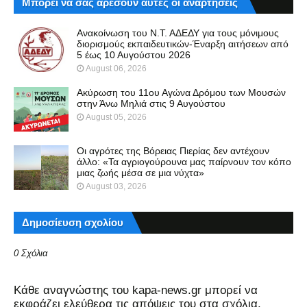
Μπορεί να σας αρέσουν αυτές οι αναρτήσεις
Ανακοίνωση του Ν.Τ. ΑΔΕΔΥ για τους μόνιμους
διορισμούς εκπαιδευτικών-Έναρξη αιτήσεων από
5 έως 10 Αυγούστου 2026
August 06, 2026
Ακύρωση του 11ου Αγώνα Δρόμου των Μουσών
στην Άνω Μηλιά στις 9 Αυγούστου
August 05, 2026
Οι αγρότες της Βόρειας Πιερίας δεν αντέχουν
άλλο: «Τα αγριογούρουνα μας παίρνουν τον κόπο
μιας ζωής μέσα σε μια νύχτα»
August 03, 2026
Δημοσίευση σχολίου
0 Σχόλια
Kάθε αναγνώστης του kapa-news.gr μπορεί να
εκφράζει ελεύθερα τις απόψεις του στα σχόλια,