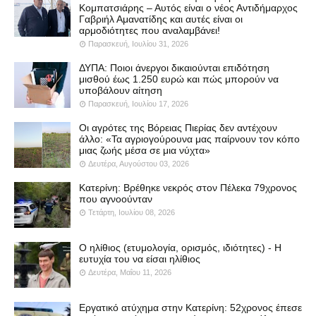
Κομπατσιάρης – Αυτός είναι ο νέος Αντιδήμαρχος
Γαβριήλ Αμανατίδης και αυτές είναι οι
αρμοδιότητες που αναλαμβάνει!
Παρασκευή, Ιουλίου 31, 2026
ΔΥΠΑ: Ποιοι άνεργοι δικαιούνται επιδότηση
μισθού έως 1.250 ευρώ και πώς μπορούν να
υποβάλουν αίτηση
Παρασκευή, Ιουλίου 17, 2026
Οι αγρότες της Βόρειας Πιερίας δεν αντέχουν
άλλο: «Τα αγριογούρουνα μας παίρνουν τον κόπο
μιας ζωής μέσα σε μια νύχτα»
Δευτέρα, Αυγούστου 03, 2026
Κατερίνη: Βρέθηκε νεκρός στον Πέλεκα 79χρονος
που αγνοούνταν
Τετάρτη, Ιουλίου 08, 2026
Ο ηλίθιος (ετυμολογία, ορισμός, ιδιότητες) - Η
ευτυχία του να είσαι ηλίθιος
Δευτέρα, Μαΐου 11, 2026
Εργατικό ατύχημα στην Κατερίνη: 52χρονος έπεσε