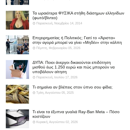
Τα ωραιότερα ΦΥΣΙΚΑ στήθη διάσημων ελληνίδων
(φωτό/βίντεο)
Παρασκευή, Νοεμβρίου 14, 2014
Επιχειρηματίας ή Πολιτικός; Γιατί το «Άριστα»
στην αγορά μπορεί να γίνει «Μηδέν» στην κάλπη
Πέμπτη, Φεβρουαρίου 05, 2026
ΔΥΠΑ: Ποιοι άνεργοι δικαιούνται επιδότηση
μισθού έως 1.250 ευρώ και πώς μπορούν να
υποβάλουν αίτηση
Παρασκευή, Ιουλίου 17, 2026
Τι σημαίνει αν βλέπεις στον ύπνο σου φίδια;
Τρίτη, Αυγούστου 05, 2025
Τι είναι τα έξυπνα γυαλιά Ray-Ban Meta – Πόσο
κοστίζουν
Κυριακή, Αυγούστου 02, 2026