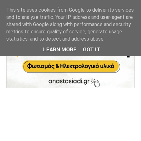
This site uses cookies from Google to deliver its services
and to analyze traffic. Your IP address and user-agent are
shared with Google along with performance and security
metrics to ensure quality of service, generate usage
statistics, and to detect and address abuse.
LEARN MORE
GOT IT