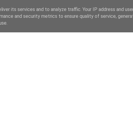
iver its services and to analyze traffic. Your IP address and us
mance and security metrics to ensure quality of service, gener
use.