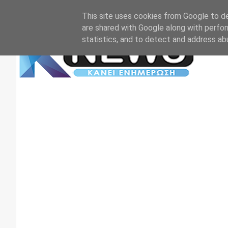
Αρχική
Επικοινωνία
Πρωτοσέλιδα
TV+RADIO
This site uses cookies from Google to del
are shared with Google along with perfor
statistics, and to detect and address ab