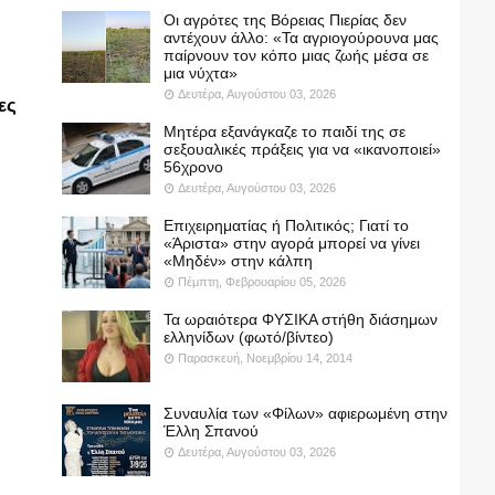
Οι αγρότες της Βόρειας Πιερίας δεν
αντέχουν άλλο: «Τα αγριογούρουνα μας
παίρνουν τον κόπο μιας ζωής μέσα σε
μια νύχτα»
Δευτέρα, Αυγούστου 03, 2026
ες
Μητέρα εξανάγκαζε το παιδί της σε
σεξουαλικές πράξεις για να «ικανοποιεί»
56χρονο
Δευτέρα, Αυγούστου 03, 2026
Επιχειρηματίας ή Πολιτικός; Γιατί το
«Άριστα» στην αγορά μπορεί να γίνει
«Μηδέν» στην κάλπη
Πέμπτη, Φεβρουαρίου 05, 2026
Τα ωραιότερα ΦΥΣΙΚΑ στήθη διάσημων
ελληνίδων (φωτό/βίντεο)
Παρασκευή, Νοεμβρίου 14, 2014
Συναυλία των «Φίλων» αφιερωμένη στην
Έλλη Σπανού
Δευτέρα, Αυγούστου 03, 2026