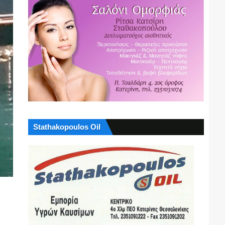
Stathakopoulos Oil