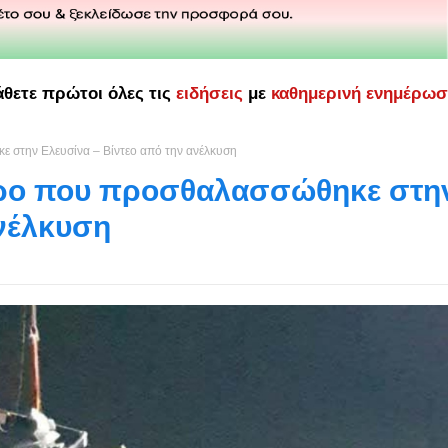
άθετε πρώτοι όλες τις
ειδήσεις
με
καθημερινή ενημέρω
 στην Ελευσίνα – Βίντεο από την ανέλκυση
ερο που προσθαλασσώθηκε στη
ανέλκυση