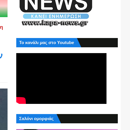
ση
Το κανάλι μας στο Youtube
ν
Σαλόνι ομορφιάς