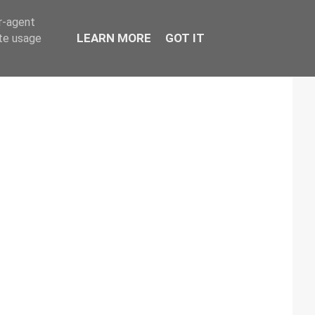
er-agent
LEARN MORE
GOT IT
ate usage