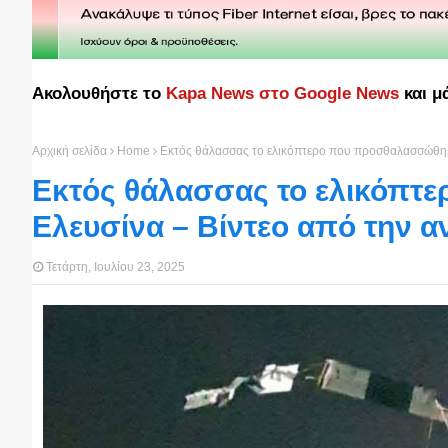
Ακολουθήστε το
Kapa News στο Google News
και μ
Αρχική σελίδα
Home
Εκτός θάλασσας το ελικόπτερο που προσθαλασσώθηκε
Εκτός θάλασσας το ελικόπτ
Ελευσίνα – Βίντεο από την 
Τετάρτη, Ιουλίου 23, 2025