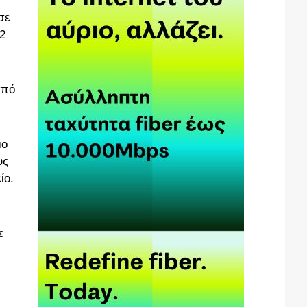
σε
12
από
μο
υς
ίο.
ε