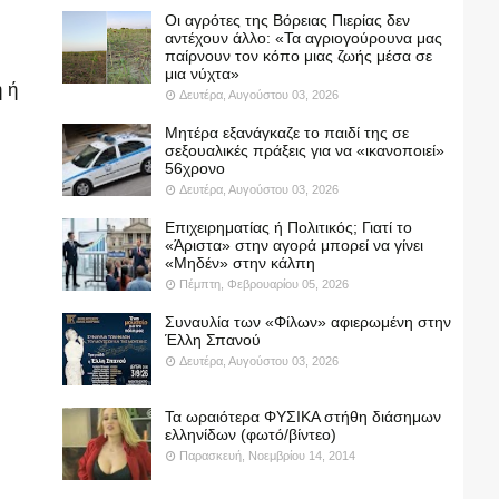
Οι αγρότες της Βόρειας Πιερίας δεν
αντέχουν άλλο: «Τα αγριογούρουνα μας
παίρνουν τον κόπο μιας ζωής μέσα σε
μια νύχτα»
 ή
Δευτέρα, Αυγούστου 03, 2026
Μητέρα εξανάγκαζε το παιδί της σε
σεξουαλικές πράξεις για να «ικανοποιεί»
56χρονο
Δευτέρα, Αυγούστου 03, 2026
Επιχειρηματίας ή Πολιτικός; Γιατί το
«Άριστα» στην αγορά μπορεί να γίνει
«Μηδέν» στην κάλπη
Πέμπτη, Φεβρουαρίου 05, 2026
Συναυλία των «Φίλων» αφιερωμένη στην
Έλλη Σπανού
Δευτέρα, Αυγούστου 03, 2026
Τα ωραιότερα ΦΥΣΙΚΑ στήθη διάσημων
ελληνίδων (φωτό/βίντεο)
Παρασκευή, Νοεμβρίου 14, 2014