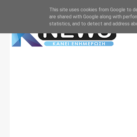
Αρχική
Επικοινωνία
Πρωτοσέλιδα
TV+RADIO
This site uses cookies from Google to del
are shared with Google along with perfor
statistics, and to detect and address ab