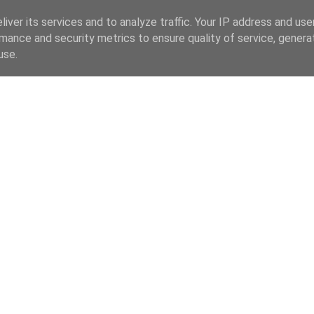
iver its services and to analyze traffic. Your IP address and us
mance and security metrics to ensure quality of service, gener
use.