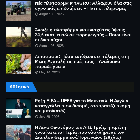
Νέα πλατφόρμα MYAGRO: Αλλάζουν όλα στις
αγροτικές επιδοτήσεις – Πότε οι πληρωμές
August 06, 2026
Άνοιξε η πλατφόρμα για ενισχύσεις ύψους
24,6 εκατ. ευρώ σε παραγωγούς – Ποιοι είναι
οι δικαιούχοι
August 06, 2026
Λιπάσματα: Πόσο εκτόξευσε ο πόλεμος στη
Μέση Ανατολή τις τιμές τους – Αναλυτικά
παραδείγματα
May 14, 2026
Αθλητικά
Ρήξη FIFA – UEFA για το Μουντιάλ: Η Αγγλία
καταγγέλλει αιφνιδιασμό, στο τραπέζι ακόμη
και μποϊκοτάζ
July 29, 2026
Η Λένα Οικονόμου του ΑΠΣ Τριάς, η πρώτη
γυναίκα από Πιερία που ολοκλήρωσε τον
Διάπλου Θερμαϊκού/Τορωναίου (26χλμ.)