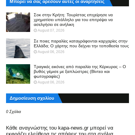
Μπορεί να σας αρέσουν αυτές οι αναρτήσεις
Σοκ στην Κρήτη: Τουρίστας επιχείρησε να
χρηματίσει υπάλληλο για του επιτρέψει να
ασελγήσει σε ανήλικη
August 07, 2026
Σε ποιες παραλίες καταγράφονται καρχαρίες στην
Ελλάδα; Ο χάρτης που δείχνει την τοποθεσία τους
August 06, 2026
Τραγικές εικόνες από παραλία της Κέρκυρας – Ο
βυθός γέμισε με ξαπλώστρες (Βίντεο και
φωτογραφίες)
August 06, 2026
Δημοσίευση σχολίου
0 Σχόλια
Kάθε αναγνώστης του kapa-news.gr μπορεί να
εκφράζει ελεύθερα τις απόψεις του στα σχόλια,