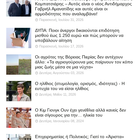
Κομπατσιάρης – Αυτός είναι ο νέος Αντιδήμαρχος
Γαβριήλ Αμανατίδης και αυτές είναι οι
αρμοδιότητες που αναλαμβάνει!
Παρασκευή, Ιουλίου 31, 2026
ΔΥΠΑ: Ποιοι άνεργοι δικαιούνται επιδότηση
μισθού έως 1.250 ευρώ και πώς μπορούν να
υποβάλουν αίτηση
Παρασκευή, Ιουλίου 17, 2026
Οι αγρότες της Βόρειας Πιερίας δεν αντέχουν
άλλο: «Τα αγριογούρουνα μας παίρνουν τον κόπο
μιας ζωής μέσα σε μια νύχτα»
Δευτέρα, Αυγούστου 03, 2026
Ο ηλίθιος (ετυμολογία, ορισμός, ιδιότητες) - Η
ευτυχία του να είσαι ηλίθιος
Δευτέρα, Μαΐου 11, 2026
Ο Κιμ Γιονγκ Ουν έχει γενέθλια αλλά κανείς δεν
είναι σίγουρος για την… ηλικία του
Δευτέρα, Ιανουαρίου 08, 2024
Επιχειρηματίας ή Πολιτικός; Γιατί το «Άριστα»