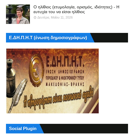
Ο ηλίθιος (ετυμολογία, ορισμός, ιδιότητες) - Η
ευτυχία του να είσαι ηλίθιος
Δευτέρα, Μαΐου 11, 2026
Ε.ΔΗ.Π.Η.Τ (ένωση δημοσιογράφων)
Social Plugin