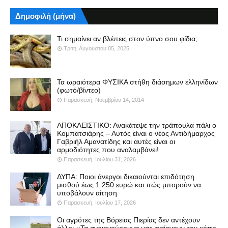
Δημοφιλή (μήνα)
Τι σημαίνει αν βλέπεις στον ύπνο σου φίδια;
Τρίτη, Αυγούστου 05, 2025
Τα ωραιότερα ΦΥΣΙΚΑ στήθη διάσημων ελληνίδων
(φωτό/βίντεο)
Παρασκευή, Νοεμβρίου 14, 2014
ΑΠΟΚΛΕΙΣΤΙΚΟ: Ανακάτεψε την τράπουλα πάλι ο
Κομπατσιάρης – Αυτός είναι ο νέος Αντιδήμαρχος
Γαβριήλ Αμανατίδης και αυτές είναι οι
αρμοδιότητες που αναλαμβάνει!
Παρασκευή, Ιουλίου 31, 2026
ΔΥΠΑ: Ποιοι άνεργοι δικαιούνται επιδότηση
μισθού έως 1.250 ευρώ και πώς μπορούν να
υποβάλουν αίτηση
Παρασκευή, Ιουλίου 17, 2026
Οι αγρότες της Βόρειας Πιερίας δεν αντέχουν
άλλο: «Τα αγριογούρουνα μας παίρνουν τον κόπο