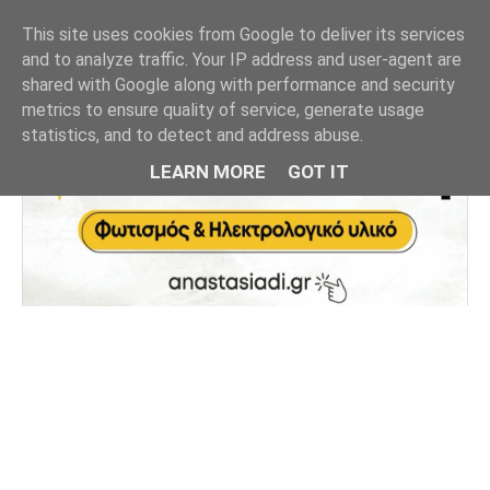
This site uses cookies from Google to deliver its services
and to analyze traffic. Your IP address and user-agent are
shared with Google along with performance and security
metrics to ensure quality of service, generate usage
statistics, and to detect and address abuse.
LEARN MORE
GOT IT