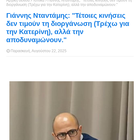
Αρχική σελίδα
Τοπικά
Γιάννης Νταντάμης: "Τέτοιες κινήσεις δεν τιμούν τη
διοργάνωση (Τρέχω για την Κατερίνη), αλλά την αποδυναμώνουν."
Γιάννης Νταντάμης: "Τέτοιες κινήσεις
δεν τιμούν τη διοργάνωση (Τρέχω για
την Κατερίνη), αλλά την
αποδυναμώνουν."
Παρασκευή, Αυγούστου 22, 2025