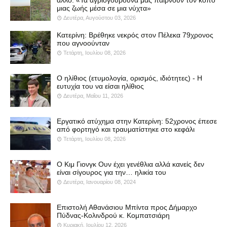
μιας ζωής μέσα σε μια νύχτα»
Δευτέρα, Αυγούστου 03, 2026
Κατερίνη: Βρέθηκε νεκρός στον Πέλεκα 79χρονος
που αγνοούνταν
Τετάρτη, Ιουλίου 08, 2026
Ο ηλίθιος (ετυμολογία, ορισμός, ιδιότητες) - Η
ευτυχία του να είσαι ηλίθιος
Δευτέρα, Μαΐου 11, 2026
Εργατικό ατύχημα στην Κατερίνη: 52χρονος έπεσε
από φορτηγό και τραυματίστηκε στο κεφάλι
Τετάρτη, Ιουλίου 08, 2026
Ο Κιμ Γιονγκ Ουν έχει γενέθλια αλλά κανείς δεν
είναι σίγουρος για την… ηλικία του
Δευτέρα, Ιανουαρίου 08, 2024
Επιστολή Αθανάσιου Μπίντα προς Δήμαρχο
Πύδνας-Κολινδρού κ. Κομπατσιάρη
Κυριακή, Ιουλίου 12, 2026