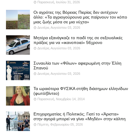
Παρασκευή, Ιουλίου 31, 2026
Οι αγρότες της Βόρειας Πιερίας δεν αντέχουν
άλλο: «Τα αγριογούρουνα μας παίρνουν τον κόπο
μιας ζωής μέσα σε μια νύχτα»
Δευτέρα, Αυγούστου 03, 2026
Μητέρα εξανάγκαζε το παιδί της σε σεξουαλικές
πράξεις για να «ικανοποιεί» 56χρονο
Δευτέρα, Αυγούστου 03, 2026
Συναυλία των «Φίλων» αφιερωμένη στην Έλλη
Σπανού
Δευτέρα, Αυγούστου 03, 2026
Τα ωραιότερα ΦΥΣΙΚΑ στήθη διάσημων ελληνίδων
(φωτό/βίντεο)
Παρασκευή, Νοεμβρίου 14, 2014
Επιχειρηματίας ή Πολιτικός; Γιατί το «Άριστα»
στην αγορά μπορεί να γίνει «Μηδέν» στην κάλπη
Πέμπτη, Φεβρουαρίου 05, 2026