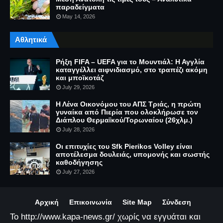
παραδείγματα
May 14, 2026
Αθλητικά
Ρήξη FIFA – UEFA για το Μουντιάλ: Η Αγγλία
καταγγέλλει αιφνιδιασμό, στο τραπέζι ακόμη
και μποϊκοτάζ
July 29, 2026
Η Λένα Οικονόμου του ΑΠΣ Τριάς, η πρώτη
γυναίκα από Πιερία που ολοκλήρωσε τον
Διάπλου Θερμαϊκού/Τορωναίου (26χλμ.)
July 28, 2026
Οι επιτυχίες του Sfk Pierikos Volley είναι
αποτέλεσμα δουλειάς, υπομονής και σωστής
καθοδήγησης
July 27, 2026
Αρχική
Επικοινωνία
Site Map
Σύνδεση
Το http://www.kapa-news.gr/ χωρίς να εγγυάται και