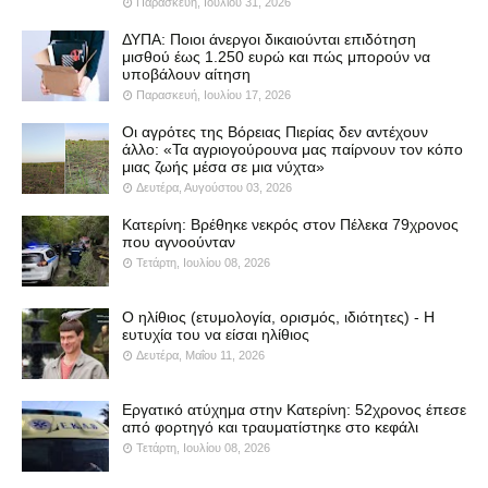
Παρασκευή, Ιουλίου 31, 2026
ΔΥΠΑ: Ποιοι άνεργοι δικαιούνται επιδότηση
μισθού έως 1.250 ευρώ και πώς μπορούν να
υποβάλουν αίτηση
Παρασκευή, Ιουλίου 17, 2026
Οι αγρότες της Βόρειας Πιερίας δεν αντέχουν
άλλο: «Τα αγριογούρουνα μας παίρνουν τον κόπο
μιας ζωής μέσα σε μια νύχτα»
Δευτέρα, Αυγούστου 03, 2026
Κατερίνη: Βρέθηκε νεκρός στον Πέλεκα 79χρονος
που αγνοούνταν
Τετάρτη, Ιουλίου 08, 2026
Ο ηλίθιος (ετυμολογία, ορισμός, ιδιότητες) - Η
ευτυχία του να είσαι ηλίθιος
Δευτέρα, Μαΐου 11, 2026
Εργατικό ατύχημα στην Κατερίνη: 52χρονος έπεσε
από φορτηγό και τραυματίστηκε στο κεφάλι
Τετάρτη, Ιουλίου 08, 2026