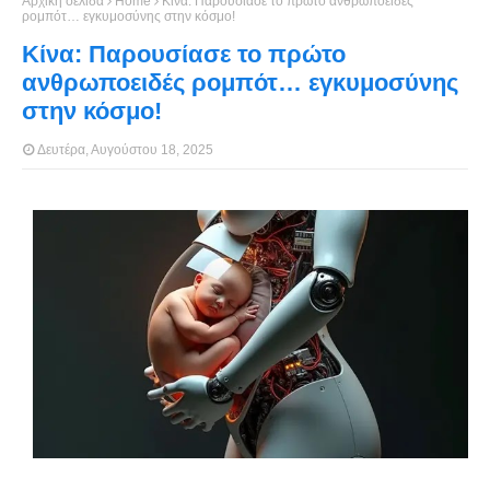
Αρχική σελίδα
Home
Κίνα: Παρουσίασε το πρώτο ανθρωποειδές
ρομπότ… εγκυμοσύνης στην κόσμο!
Κίνα: Παρουσίασε το πρώτο
ανθρωποειδές ρομπότ… εγκυμοσύνης
στην κόσμο!
Δευτέρα, Αυγούστου 18, 2025