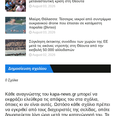
μεταναστευτική κρίση στη Θέουτα
August 03, 2026
Μαύρη Θάλασσα: Τέσσερις νεκροί από συντρίμμια
ουκρανικού drone που έπεσαν σε κατάμεστη
παραλία (βίντεο)
August 03, 2026
Σύγκληση έκτακτης συνόδου των χωρών της ΕΕ
μετά τις εικόνες ντροπής στη Θέουτα από την
εισβολή 50.000 αλλοδαπών
August 02, 2026
Δημοσίευση σχολίου
0 Σχόλια
Kάθε αναγνώστης του kapa-news.gr μπορεί να
εκφράζει ελεύθερα τις απόψεις του στα σχόλια,
όποιες κι αν είναι αυτές. Ωστόσο κάθε σχόλιο πρέπει
να εγκριθεί από τους διαχειριστές της σελίδας, οπότε
δημοσιεύεται λίγη ώρα μετά την καταχώρησή του. Τα