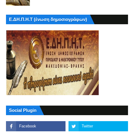
Ε.ΔΗ.Π.Η.Τ (ένωση δημοσιογράφων)
Social Plugin