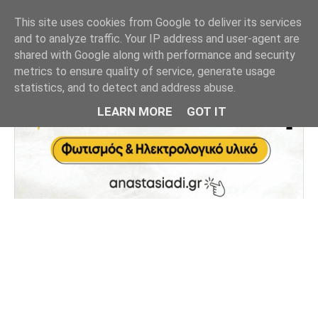
This site uses cookies from Google to deliver its services
and to analyze traffic. Your IP address and user-agent are
shared with Google along with performance and security
metrics to ensure quality of service, generate usage
statistics, and to detect and address abuse.
LEARN MORE
GOT IT