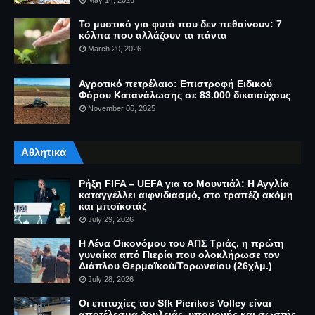
May 14, 2026
Το μυστικό για φυτά που δεν πεθαίνουν: 7
κόλπα που αλλάζουν τα πάντα
March 20, 2026
Αγροτικό πετρέλαιο: Επιστροφή Ειδικού
Φόρου Κατανάλωσης σε 83.000 δικαιούχους
November 06, 2025
Αθλητικά
Ρήξη FIFA – UEFA για το Μουντιάλ: Η Αγγλία
καταγγέλλει αιφνιδιασμό, στο τραπέζι ακόμη
και μποϊκοτάζ
July 29, 2026
Η Λένα Οικονόμου του ΑΠΣ Τριάς, η πρώτη
γυναίκα από Πιερία που ολοκλήρωσε τον
Διάπλου Θερμαϊκού/Τορωναίου (26χλμ.)
July 28, 2026
Οι επιτυχίες του Sfk Pierikos Volley είναι
αποτέλεσμα δουλειάς, υπομονής και σωστής