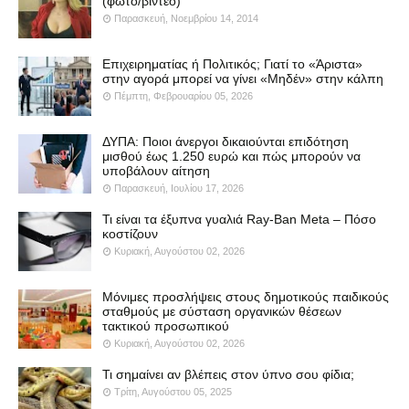
(φωτό/βίντεο)
Παρασκευή, Νοεμβρίου 14, 2014
Επιχειρηματίας ή Πολιτικός; Γιατί το «Άριστα»
στην αγορά μπορεί να γίνει «Μηδέν» στην κάλπη
Πέμπτη, Φεβρουαρίου 05, 2026
ΔΥΠΑ: Ποιοι άνεργοι δικαιούνται επιδότηση
μισθού έως 1.250 ευρώ και πώς μπορούν να
υποβάλουν αίτηση
Παρασκευή, Ιουλίου 17, 2026
Τι είναι τα έξυπνα γυαλιά Ray-Ban Meta – Πόσο
κοστίζουν
Κυριακή, Αυγούστου 02, 2026
Μόνιμες προσλήψεις στους δημοτικούς παιδικούς
σταθμούς με σύσταση οργανικών θέσεων
τακτικού προσωπικού
Κυριακή, Αυγούστου 02, 2026
Τι σημαίνει αν βλέπεις στον ύπνο σου φίδια;
Τρίτη, Αυγούστου 05, 2025