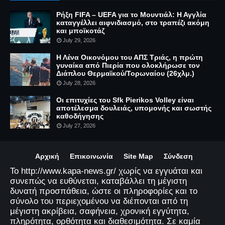
Ρήξη FIFA – UEFA για το Μουντιάλ: Η Αγγλία
καταγγέλλει αιφνιδιασμό, στο τραπέζι ακόμη
και μποϊκοτάζ
July 29, 2026
Η Λένα Οικονόμου του ΑΠΣ Τριάς, η πρώτη
γυναίκα από Πιερία που ολοκλήρωσε τον
Διάπλου Θερμαϊκού/Τορωναίου (26χλμ.)
July 28, 2026
Οι επιτυχίες του Sfk Pierikos Volley είναι
αποτέλεσμα δουλειάς, υπομονής και σωστής
καθοδήγησης
July 27, 2026
Αρχική
Επικοινωνία
Site Map
Σύνδεση
Το http://www.kapa-news.gr/ χωρίς να εγγυάται και
συνεπώς να ευθύνεται, καταβάλλει τη μέγιστη
δυνατή προσπάθεια, ώστε οι πληροφορίες και το
σύνολο του περιεχομένου να διέπονται από τη
μέγιστη ακρίβεια, σαφήνεια, χρονική εγγύτητα,
πληρότητα, ορθότητα και διαθεσιμότητα. Σε καμία