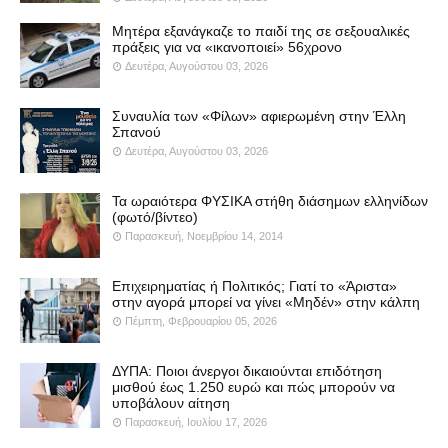
Μητέρα εξανάγκαζε το παιδί της σε σεξουαλικές
πράξεις για να «ικανοποιεί» 56χρονο
Δευτέρα, Αυγούστου 03, 2026
Συναυλία των «Φίλων» αφιερωμένη στην Έλλη
Σπανού
Δευτέρα, Αυγούστου 03, 2026
Τα ωραιότερα ΦΥΣΙΚΑ στήθη διάσημων ελληνίδων
(φωτό/βίντεο)
Παρασκευή, Νοεμβρίου 14, 2014
Επιχειρηματίας ή Πολιτικός; Γιατί το «Άριστα»
στην αγορά μπορεί να γίνει «Μηδέν» στην κάλπη
Πέμπτη, Φεβρουαρίου 05, 2026
ΔΥΠΑ: Ποιοι άνεργοι δικαιούνται επιδότηση
μισθού έως 1.250 ευρώ και πώς μπορούν να
υποβάλουν αίτηση
Παρασκευή, Ιουλίου 17, 2026