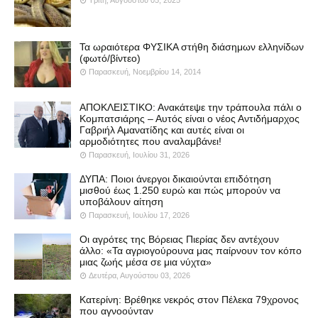
Τρίτη, Αυγούστου 05, 2025
Τα ωραιότερα ΦΥΣΙΚΑ στήθη διάσημων ελληνίδων
(φωτό/βίντεο)
Παρασκευή, Νοεμβρίου 14, 2014
ΑΠΟΚΛΕΙΣΤΙΚΟ: Ανακάτεψε την τράπουλα πάλι ο
Κομπατσιάρης – Αυτός είναι ο νέος Αντιδήμαρχος
Γαβριήλ Αμανατίδης και αυτές είναι οι
αρμοδιότητες που αναλαμβάνει!
Παρασκευή, Ιουλίου 31, 2026
ΔΥΠΑ: Ποιοι άνεργοι δικαιούνται επιδότηση
μισθού έως 1.250 ευρώ και πώς μπορούν να
υποβάλουν αίτηση
Παρασκευή, Ιουλίου 17, 2026
Οι αγρότες της Βόρειας Πιερίας δεν αντέχουν
άλλο: «Τα αγριογούρουνα μας παίρνουν τον κόπο
μιας ζωής μέσα σε μια νύχτα»
Δευτέρα, Αυγούστου 03, 2026
Κατερίνη: Βρέθηκε νεκρός στον Πέλεκα 79χρονος
που αγνοούνταν