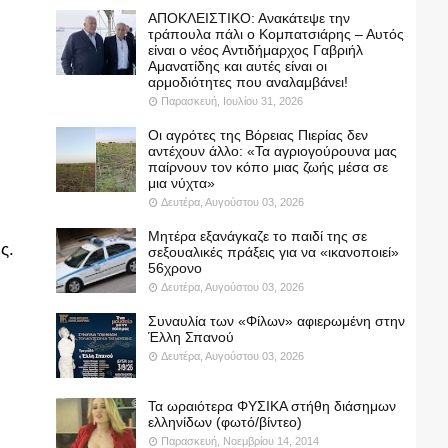
ΑΠΟΚΛΕΙΣΤΙΚΟ: Ανακάτεψε την
τράπουλα πάλι ο Κομπατσιάρης – Αυτός
είναι ο νέος Αντιδήμαρχος Γαβριήλ
Αμανατίδης και αυτές είναι οι
αρμοδιότητες που αναλαμβάνει!
Παρασκευή, Ιουλίου 31, 2026
Οι αγρότες της Βόρειας Πιερίας δεν
αντέχουν άλλο: «Τα αγριογούρουνα μας
παίρνουν τον κόπο μιας ζωής μέσα σε
μια νύχτα»
Δευτέρα, Αυγούστου 03, 2026
Μητέρα εξανάγκαζε το παιδί της σε
ς.
σεξουαλικές πράξεις για να «ικανοποιεί»
56χρονο
Δευτέρα, Αυγούστου 03, 2026
Συναυλία των «Φίλων» αφιερωμένη στην
Έλλη Σπανού
Δευτέρα, Αυγούστου 03, 2026
Τα ωραιότερα ΦΥΣΙΚΑ στήθη διάσημων
ελληνίδων (φωτό/βίντεο)
Παρασκευή, Νοεμβρίου 14, 2014