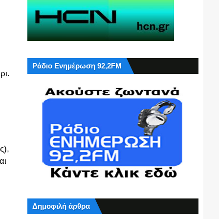
Ράδιο Ενημέρωση 92,2FM
ρι.
ς),
αι
Δημοφιλή άρθρα