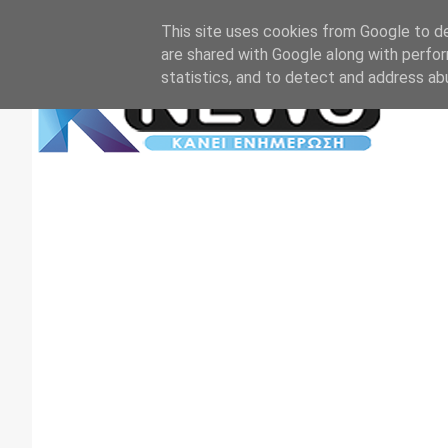
Αρχική
Επικοινωνία
Πρωτοσέλιδα
TV+RADIO
This site uses cookies from Google to del
are shared with Google along with perfor
statistics, and to detect and address ab