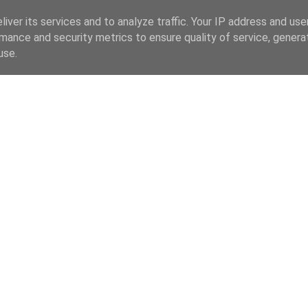
iver its services and to analyze traffic. Your IP address and us
mance and security metrics to ensure quality of service, gener
use.