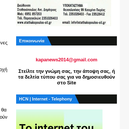
Επικοινωνία
ένες
kapanews2014@gmail.com
ιοχή
Στείλτε την γνώμη σας, την άποψη σας, ή
τα δελτία τύπου σας για να δημοσιευθούν
στο Site
HCN | Internet - Telephony
 θα
θούν