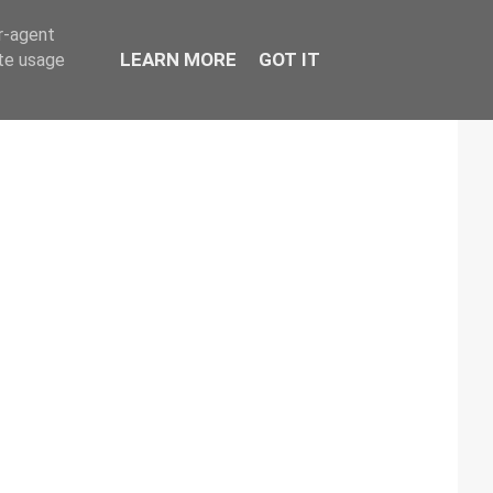
er-agent
LEARN MORE
GOT IT
ate usage