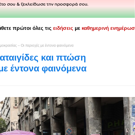
άθετε πρώτοι όλες τις
ειδήσεις
με
καθημερινή ενημέρω
μοκρασίας – Οι περιοχές με έντονα φαινόμενα
αταιγίδες και πτώση
με έντονα φαινόμενα