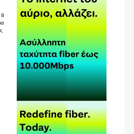
 8
ια
ύς