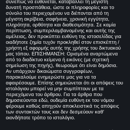
συνεπώς να ευθύνεται, καταβάλλει τη μέγιστη
δυνατή προσπάθεια, ώστε οι πληροφορίες και το
σύνολο του περιεχομένου να διέπονται από τη
μέγιστη ακρίβεια, σαφήνεια, χρονική εγγύτητα,
πληρότητα, ορθότητα και διαθεσιμότητα. Σε καμία
περίπτωση, συμπεριλαμβανομένης και αυτής της
αμέλειας, δεν προκύπτει ευθύνη της ιστοσελίδας για
οιαδήποτε ζημία τυχόν προκληθεί στον επισκέπτη /
χρήστη εξ αφορμής αυτής της χρήσης του δικτυακού
μας τόπου. ΕΠΙΣΗΜΑΝΣΗ: Ορισμένα αναρτώμενα
από το διαδίκτυο κείμενα ή εικόνες (με σχετική
σημείωση της πηγής), θεωρούμε ότι είναι δημόσια.
Αν υπάρχουν δικαιώματα συγγραφέων,
παρακαλούμε ενημερώστε μας για να τα
αφαιρέσουμε. Επίσης σημειώνεται ότι οι απόψεις του
ιστολόγιου μπορεί να μην συμπίπτουν με τα
περιεχόμενα του άρθρου. Για τα άρθρα που
δημοσιεύονται εδώ, ουδεμία ευθύνη εκ του νόμου
φέρουμε καθώς απηχούν αποκλειστικά τις απόψεις
των συντακτών τους και δεν δεσμεύουν καθ’
οιονδήποτε τρόπο το ιστολόγιο.