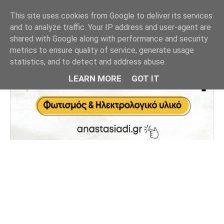
This site uses cookies from Google to deliver its services
and to analyze traffic. Your IP address and user-agent are
shared with Google along with performance and security
metrics to ensure quality of service, generate usage
statistics, and to detect and address abuse.
LEARN MORE
GOT IT