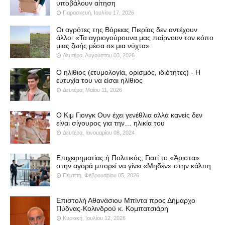
υποβάλουν αίτηση
Παρασκευή, Ιουλίου 17, 2026
Οι αγρότες της Βόρειας Πιερίας δεν αντέχουν
άλλο: «Τα αγριογούρουνα μας παίρνουν τον κόπο
μιας ζωής μέσα σε μια νύχτα»
Δευτέρα, Αυγούστου 03, 2026
Ο ηλίθιος (ετυμολογία, ορισμός, ιδιότητες) - Η
ευτυχία του να είσαι ηλίθιος
Δευτέρα, Μαΐου 11, 2026
Ο Κιμ Γιονγκ Ουν έχει γενέθλια αλλά κανείς δεν
είναι σίγουρος για την… ηλικία του
Δευτέρα, Ιανουαρίου 08, 2024
Επιχειρηματίας ή Πολιτικός; Γιατί το «Άριστα»
στην αγορά μπορεί να γίνει «Μηδέν» στην κάλπη
Πέμπτη, Φεβρουαρίου 05, 2026
Επιστολή Αθανάσιου Μπίντα προς Δήμαρχο
Πύδνας-Κολινδρού κ. Κομπατσιάρη
Κυριακή, Ιουλίου 12, 2026