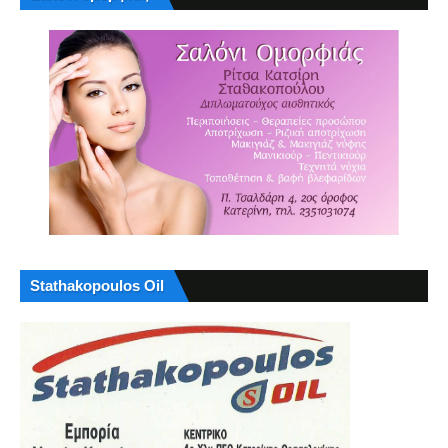
Stathakopoulos Oil