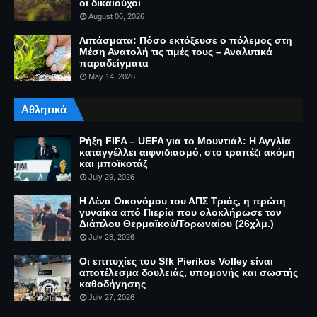
οι δικαιούχοι
August 06, 2026
Λιπάσματα: Πόσο εκτόξευσε ο πόλεμος στη
Μέση Ανατολή τις τιμές τους – Αναλυτικά
παραδείγματα
May 14, 2026
Αθλητικά
Ρήξη FIFA – UEFA για το Μουντιάλ: Η Αγγλία
καταγγέλλει αιφνιδιασμό, στο τραπέζι ακόμη
και μποϊκοτάζ
July 29, 2026
Η Λένα Οικονόμου του ΑΠΣ Τριάς, η πρώτη
γυναίκα από Πιερία που ολοκλήρωσε τον
Διάπλου Θερμαϊκού/Τορωναίου (26χλμ.)
July 28, 2026
Οι επιτυχίες του Sfk Pierikos Volley είναι
αποτέλεσμα δουλειάς, υπομονής και σωστής
καθοδήγησης
July 27, 2026