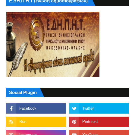
Ε.ΔΗ.Π.Η.Τ (ένωση δημοσιογράφων)
Social Plugin