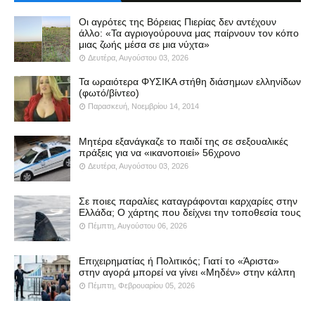
Οι αγρότες της Βόρειας Πιερίας δεν αντέχουν
άλλο: «Τα αγριογούρουνα μας παίρνουν τον κόπο
μιας ζωής μέσα σε μια νύχτα»
Δευτέρα, Αυγούστου 03, 2026
Τα ωραιότερα ΦΥΣΙΚΑ στήθη διάσημων ελληνίδων
(φωτό/βίντεο)
Παρασκευή, Νοεμβρίου 14, 2014
Μητέρα εξανάγκαζε το παιδί της σε σεξουαλικές
πράξεις για να «ικανοποιεί» 56χρονο
Δευτέρα, Αυγούστου 03, 2026
Σε ποιες παραλίες καταγράφονται καρχαρίες στην
Ελλάδα; Ο χάρτης που δείχνει την τοποθεσία τους
Πέμπτη, Αυγούστου 06, 2026
Επιχειρηματίας ή Πολιτικός; Γιατί το «Άριστα»
στην αγορά μπορεί να γίνει «Μηδέν» στην κάλπη
Πέμπτη, Φεβρουαρίου 05, 2026