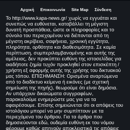
Αρχική
Επικοινωνία
Site Map
Σύνδεση
Το http://www.kapa-news.gr/ χωρίς να εγγυάται και
συνεπώς να ευθύνεται, καταβάλλει τη μέγιστη
δυνατή προσπάθεια, ώστε οι πληροφορίες και το
σύνολο του περιεχομένου να διέπονται από τη
μέγιστη ακρίβεια, σαφήνεια, χρονική εγγύτητα,
πληρότητα, ορθότητα και διαθεσιμότητα. Σε καμία
περίπτωση, συμπεριλαμβανομένης και αυτής της
αμέλειας, δεν προκύπτει ευθύνη της ιστοσελίδας για
οιαδήποτε ζημία τυχόν προκληθεί στον επισκέπτη /
χρήστη εξ αφορμής αυτής της χρήσης του δικτυακού
μας τόπου. ΕΠΙΣΗΜΑΝΣΗ: Ορισμένα αναρτώμενα
από το διαδίκτυο κείμενα ή εικόνες (με σχετική
σημείωση της πηγής), θεωρούμε ότι είναι δημόσια.
Αν υπάρχουν δικαιώματα συγγραφέων,
παρακαλούμε ενημερώστε μας για να τα
αφαιρέσουμε. Επίσης σημειώνεται ότι οι απόψεις του
ιστολόγιου μπορεί να μην συμπίπτουν με τα
περιεχόμενα του άρθρου. Για τα άρθρα που
δημοσιεύονται εδώ, ουδεμία ευθύνη εκ του νόμου
φέρουμε καθώς απηχούν αποκλειστικά τις απόψεις