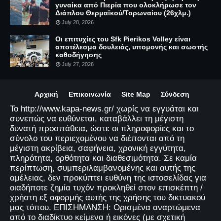
γυναίκα από Πιερία που ολοκλήρωσε τον
Διάπλου Θερμαϊκού/Τορωναίου (26χλμ.)
July 28, 2026
Οι επιτυχίες του Sfk Pierikos Volley είναι
αποτέλεσμα δουλειάς, υπομονής και σωστής
καθοδήγησης
July 27, 2026
Αρχική
Επικοινωνία
Site Map
Σύνδεση
Το http://www.kapa-news.gr/ χωρίς να εγγυάται και
συνεπώς να ευθύνεται, καταβάλλει τη μέγιστη
δυνατή προσπάθεια, ώστε οι πληροφορίες και το
σύνολο του περιεχομένου να διέπονται από τη
μέγιστη ακρίβεια, σαφήνεια, χρονική εγγύτητα,
πληρότητα, ορθότητα και διαθεσιμότητα. Σε καμία
περίπτωση, συμπεριλαμβανομένης και αυτής της
αμέλειας, δεν προκύπτει ευθύνη της ιστοσελίδας για
οιαδήποτε ζημία τυχόν προκληθεί στον επισκέπτη /
χρήστη εξ αφορμής αυτής της χρήσης του δικτυακού
μας τόπου. ΕΠΙΣΗΜΑΝΣΗ: Ορισμένα αναρτώμενα
από το διαδίκτυο κείμενα ή εικόνες (με σχετική