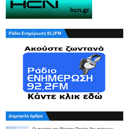
Ράδιο Ενημέρωση 92,2FM
Δημοφιλή άρθρα
Οι αγρότες της Βόρειας Πιερίας δεν αντέχουν