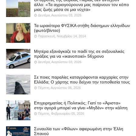
άλλο: «Τα αγριογούρουνα μας παίρνουν τον κόπο
μιας ζωής μέσα σε μια νύχτα»
Δευτέρα, Αυγούστου 03, 2026
Τα ωραιότερα ΦΥΣΙΚΑ στήθη διάσημων ελληνίδων
(φωτό/βίντεο)
Παρασκευή, Νοεμβρίου 14, 2014
Μητέρα εξανάγκαζε το παιδί της σε σεξουαλικές
πράξεις για να «ικανοποιεί» 56χρονο
Δευτέρα, Αυγούστου 03, 2026
Σε ποιες παραλίες καταγράφονται καρχαρίες στην
Ελλάδα; Ο χάρτης που δείχνει την τοποθεσία τους
Πέμπτη, Αυγούστου 06, 2026
Επιχειρηματίας ή Πολιτικός; Γιατί το «Άριστα»
στην αγορά μπορεί να γίνει «Μηδέν» στην κάλπη
Πέμπτη, Φεβρουαρίου 05, 2026
Συναυλία των «Φίλων» αφιερωμένη στην Έλλη
Σπανού