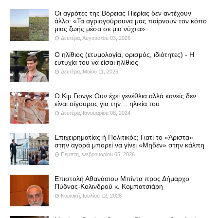
Οι αγρότες της Βόρειας Πιερίας δεν αντέχουν
άλλο: «Τα αγριογούρουνα μας παίρνουν τον κόπο
μιας ζωής μέσα σε μια νύχτα»
Δευτέρα, Αυγούστου 03, 2026
Ο ηλίθιος (ετυμολογία, ορισμός, ιδιότητες) - Η
ευτυχία του να είσαι ηλίθιος
Δευτέρα, Μαΐου 11, 2026
Ο Κιμ Γιονγκ Ουν έχει γενέθλια αλλά κανείς δεν
είναι σίγουρος για την… ηλικία του
Δευτέρα, Ιανουαρίου 08, 2024
Επιχειρηματίας ή Πολιτικός; Γιατί το «Άριστα»
στην αγορά μπορεί να γίνει «Μηδέν» στην κάλπη
Πέμπτη, Φεβρουαρίου 05, 2026
Επιστολή Αθανάσιου Μπίντα προς Δήμαρχο
Πύδνας-Κολινδρού κ. Κομπατσιάρη
Κυριακή, Ιουλίου 12, 2026