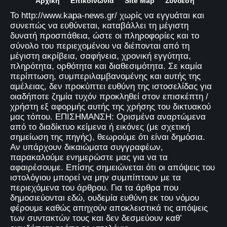
Αρχική
Επικοινωνία
Site Map
Σύνδεση
Το http://www.kapa-news.gr/ χωρίς να εγγυάται και
συνεπώς να ευθύνεται, καταβάλλει τη μέγιστη
δυνατή προσπάθεια, ώστε οι πληροφορίες και το
σύνολο του περιεχομένου να διέπονται από τη
μέγιστη ακρίβεια, σαφήνεια, χρονική εγγύτητα,
πληρότητα, ορθότητα και διαθεσιμότητα. Σε καμία
περίπτωση, συμπεριλαμβανομένης και αυτής της
αμέλειας, δεν προκύπτει ευθύνη της ιστοσελίδας για
οιαδήποτε ζημία τυχόν προκληθεί στον επισκέπτη /
χρήστη εξ αφορμής αυτής της χρήσης του δικτυακού
μας τόπου. ΕΠΙΣΗΜΑΝΣΗ: Ορισμένα αναρτώμενα
από το διαδίκτυο κείμενα ή εικόνες (με σχετική
σημείωση της πηγής), θεωρούμε ότι είναι δημόσια.
Αν υπάρχουν δικαιώματα συγγραφέων,
παρακαλούμε ενημερώστε μας για να τα
αφαιρέσουμε. Επίσης σημειώνεται ότι οι απόψεις του
ιστολόγιου μπορεί να μην συμπίπτουν με τα
περιεχόμενα του άρθρου. Για τα άρθρα που
δημοσιεύονται εδώ, ουδεμία ευθύνη εκ του νόμου
φέρουμε καθώς απηχούν αποκλειστικά τις απόψεις
των συντακτών τους και δεν δεσμεύουν καθ’