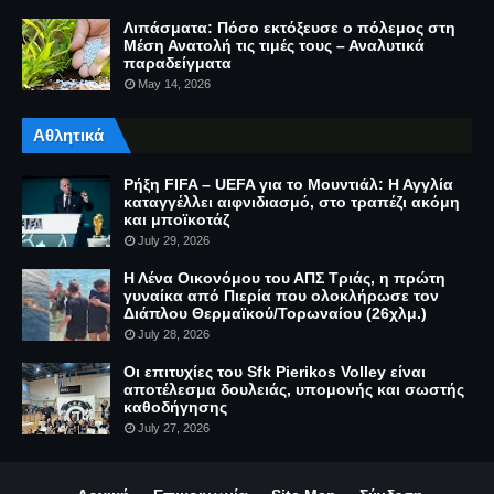
Λιπάσματα: Πόσο εκτόξευσε ο πόλεμος στη
Μέση Ανατολή τις τιμές τους – Αναλυτικά
παραδείγματα
May 14, 2026
Αθλητικά
Ρήξη FIFA – UEFA για το Μουντιάλ: Η Αγγλία
καταγγέλλει αιφνιδιασμό, στο τραπέζι ακόμη
και μποϊκοτάζ
July 29, 2026
Η Λένα Οικονόμου του ΑΠΣ Τριάς, η πρώτη
γυναίκα από Πιερία που ολοκλήρωσε τον
Διάπλου Θερμαϊκού/Τορωναίου (26χλμ.)
July 28, 2026
Οι επιτυχίες του Sfk Pierikos Volley είναι
αποτέλεσμα δουλειάς, υπομονής και σωστής
καθοδήγησης
July 27, 2026