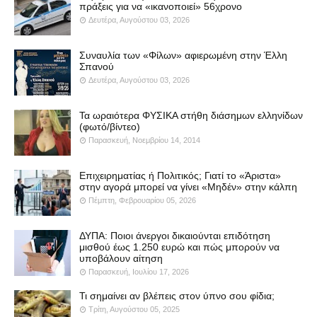
πράξεις για να «ικανοποιεί» 56χρονο
Δευτέρα, Αυγούστου 03, 2026
Συναυλία των «Φίλων» αφιερωμένη στην Έλλη
Σπανού
Δευτέρα, Αυγούστου 03, 2026
Τα ωραιότερα ΦΥΣΙΚΑ στήθη διάσημων ελληνίδων
(φωτό/βίντεο)
Παρασκευή, Νοεμβρίου 14, 2014
Επιχειρηματίας ή Πολιτικός; Γιατί το «Άριστα»
στην αγορά μπορεί να γίνει «Μηδέν» στην κάλπη
Πέμπτη, Φεβρουαρίου 05, 2026
ΔΥΠΑ: Ποιοι άνεργοι δικαιούνται επιδότηση
μισθού έως 1.250 ευρώ και πώς μπορούν να
υποβάλουν αίτηση
Παρασκευή, Ιουλίου 17, 2026
Τι σημαίνει αν βλέπεις στον ύπνο σου φίδια;
Τρίτη, Αυγούστου 05, 2025