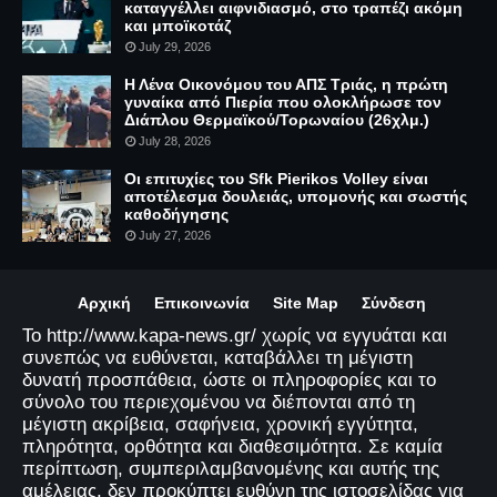
καταγγέλλει αιφνιδιασμό, στο τραπέζι ακόμη
και μποϊκοτάζ
July 29, 2026
Η Λένα Οικονόμου του ΑΠΣ Τριάς, η πρώτη
γυναίκα από Πιερία που ολοκλήρωσε τον
Διάπλου Θερμαϊκού/Τορωναίου (26χλμ.)
July 28, 2026
Οι επιτυχίες του Sfk Pierikos Volley είναι
αποτέλεσμα δουλειάς, υπομονής και σωστής
καθοδήγησης
July 27, 2026
Αρχική
Επικοινωνία
Site Map
Σύνδεση
Το http://www.kapa-news.gr/ χωρίς να εγγυάται και
συνεπώς να ευθύνεται, καταβάλλει τη μέγιστη
δυνατή προσπάθεια, ώστε οι πληροφορίες και το
σύνολο του περιεχομένου να διέπονται από τη
μέγιστη ακρίβεια, σαφήνεια, χρονική εγγύτητα,
πληρότητα, ορθότητα και διαθεσιμότητα. Σε καμία
περίπτωση, συμπεριλαμβανομένης και αυτής της
αμέλειας, δεν προκύπτει ευθύνη της ιστοσελίδας για