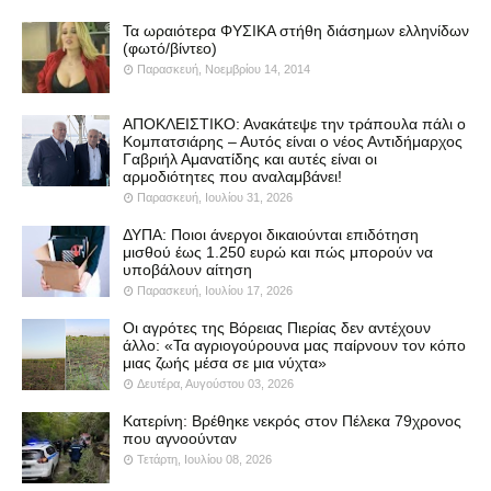
Τα ωραιότερα ΦΥΣΙΚΑ στήθη διάσημων ελληνίδων
(φωτό/βίντεο)
Παρασκευή, Νοεμβρίου 14, 2014
ΑΠΟΚΛΕΙΣΤΙΚΟ: Ανακάτεψε την τράπουλα πάλι ο
Κομπατσιάρης – Αυτός είναι ο νέος Αντιδήμαρχος
Γαβριήλ Αμανατίδης και αυτές είναι οι
αρμοδιότητες που αναλαμβάνει!
Παρασκευή, Ιουλίου 31, 2026
ΔΥΠΑ: Ποιοι άνεργοι δικαιούνται επιδότηση
μισθού έως 1.250 ευρώ και πώς μπορούν να
υποβάλουν αίτηση
Παρασκευή, Ιουλίου 17, 2026
Οι αγρότες της Βόρειας Πιερίας δεν αντέχουν
άλλο: «Τα αγριογούρουνα μας παίρνουν τον κόπο
μιας ζωής μέσα σε μια νύχτα»
Δευτέρα, Αυγούστου 03, 2026
Κατερίνη: Βρέθηκε νεκρός στον Πέλεκα 79χρονος
που αγνοούνταν
Τετάρτη, Ιουλίου 08, 2026