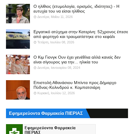
Ο ηλίθιος (ετυμολογία, ορισμός, ιδιότητες) - Η
ευτυχία του να είσαι ηλίθιος
Δευτέρα, Μαΐου 11, 2026
Εργατικό ατύχημα στην Κατερίνη: 52χρονος έπεσε
από φορτηγό και τραυματίστηκε στο κεφάλι
Τετάρτη, Ιουλίου 08, 2026
Ο Κιμ Γιονγκ Ουν έχει γενέθλια αλλά κανείς δεν
είναι σίγουρος για την… ηλικία του
Δευτέρα, Ιανουαρίου 08, 2024
Επιστολή Αθανάσιου Μπίντα προς Δήμαρχο
Πύδνας-Κολινδρού κ. Κομπατσιάρη
Κυριακή, Ιουλίου 12, 2026
Εφημερεύοντα Φαρμακεία ΠΙΕΡΙΑΣ