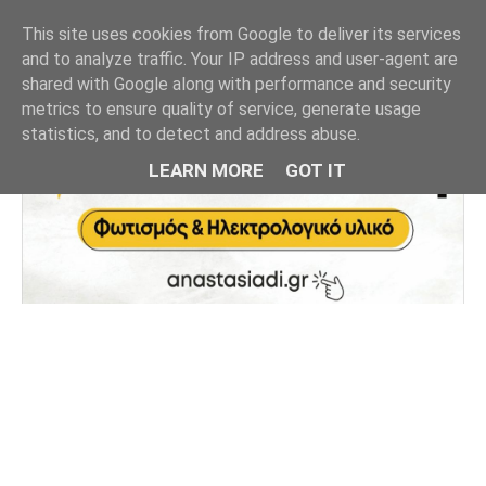
This site uses cookies from Google to deliver its services
and to analyze traffic. Your IP address and user-agent are
shared with Google along with performance and security
metrics to ensure quality of service, generate usage
statistics, and to detect and address abuse.
LEARN MORE
GOT IT