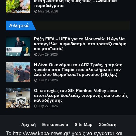
Μέση Ανατολή τις τιμές τους – Αναλυτικά
παραδείγματα
May 14, 2026
Αθλητικά
Ρήξη FIFA – UEFA για το Μουντιάλ: Η Αγγλία
καταγγέλλει αιφνιδιασμό, στο τραπέζι ακόμη
και μποϊκοτάζ
July 29, 2026
Η Λένα Οικονόμου του ΑΠΣ Τριάς, η πρώτη
γυναίκα από Πιερία που ολοκλήρωσε τον
Διάπλου Θερμαϊκού/Τορωναίου (26χλμ.)
July 28, 2026
Οι επιτυχίες του Sfk Pierikos Volley είναι
αποτέλεσμα δουλειάς, υπομονής και σωστής
καθοδήγησης
July 27, 2026
Αρχική
Επικοινωνία
Site Map
Σύνδεση
Το http://www.kapa-news.gr/ χωρίς να εγγυάται και