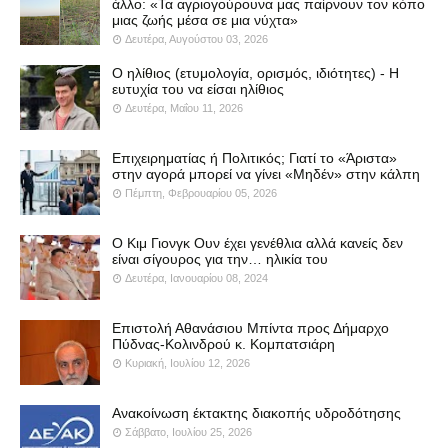
άλλο: «Τα αγριογούρουνα μας παίρνουν τον κόπο
μιας ζωής μέσα σε μια νύχτα»
Δευτέρα, Αυγούστου 03, 2026
Ο ηλίθιος (ετυμολογία, ορισμός, ιδιότητες) - Η
ευτυχία του να είσαι ηλίθιος
Δευτέρα, Μαΐου 11, 2026
Επιχειρηματίας ή Πολιτικός; Γιατί το «Άριστα»
στην αγορά μπορεί να γίνει «Μηδέν» στην κάλπη
Πέμπτη, Φεβρουαρίου 05, 2026
Ο Κιμ Γιονγκ Ουν έχει γενέθλια αλλά κανείς δεν
είναι σίγουρος για την… ηλικία του
Δευτέρα, Ιανουαρίου 08, 2024
Επιστολή Αθανάσιου Μπίντα προς Δήμαρχο
Πύδνας-Κολινδρού κ. Κομπατσιάρη
Κυριακή, Ιουλίου 12, 2026
Ανακοίνωση έκτακτης διακοπής υδροδότησης
Σάββατο, Ιουλίου 25, 2026