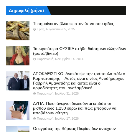
Δημοφιλή (μήνα)
Τι σημαίνει αν βλέπεις στον ύπνο σου φίδια;
Τρίτη, Αυγούστου 05, 2025
Τα ωραιότερα ΦΥΣΙΚΑ στήθη διάσημων ελληνίδων
(φωτό/βίντεο)
Παρασκευή, Νοεμβρίου 14, 2014
ΑΠΟΚΛΕΙΣΤΙΚΟ: Ανακάτεψε την τράπουλα πάλι ο
Κομπατσιάρης – Αυτός είναι ο νέος Αντιδήμαρχος
Γαβριήλ Αμανατίδης και αυτές είναι οι
αρμοδιότητες που αναλαμβάνει!
Παρασκευή, Ιουλίου 31, 2026
ΔΥΠΑ: Ποιοι άνεργοι δικαιούνται επιδότηση
μισθού έως 1.250 ευρώ και πώς μπορούν να
υποβάλουν αίτηση
Παρασκευή, Ιουλίου 17, 2026
Οι αγρότες της Βόρειας Πιερίας δεν αντέχουν