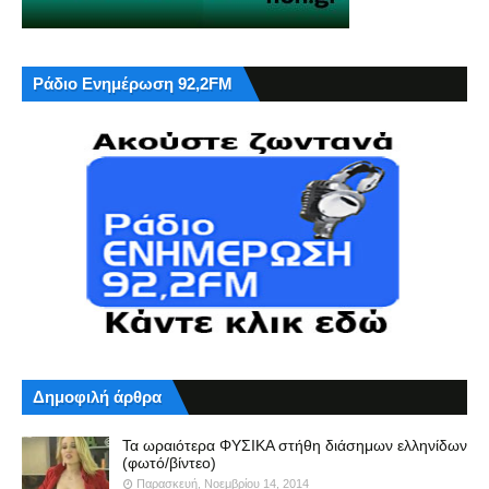
Ράδιο Ενημέρωση 92,2FM
Δημοφιλή άρθρα
Τα ωραιότερα ΦΥΣΙΚΑ στήθη διάσημων ελληνίδων
(φωτό/βίντεο)
Παρασκευή, Νοεμβρίου 14, 2014