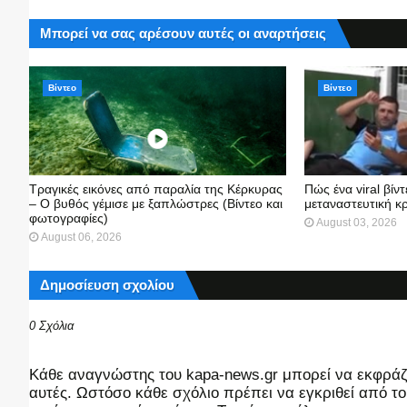
Μπορεί να σας αρέσουν αυτές οι αναρτήσεις
Βίντεο
Βίντεο
Τραγικές εικόνες από παραλία της Κέρκυρας
Πώς ένα viral βίν
– Ο βυθός γέμισε με ξαπλώστρες (Βίντεο και
μεταναστευτική κ
φωτογραφίες)
August 03, 2026
August 06, 2026
Δημοσίευση σχολίου
0 Σχόλια
Kάθε αναγνώστης του kapa-news.gr μπορεί να εκφράζει
αυτές. Ωστόσο κάθε σχόλιο πρέπει να εγκριθεί από του