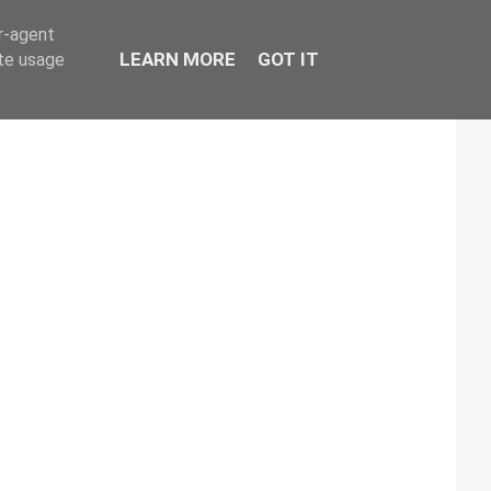
er-agent
LEARN MORE
GOT IT
ate usage