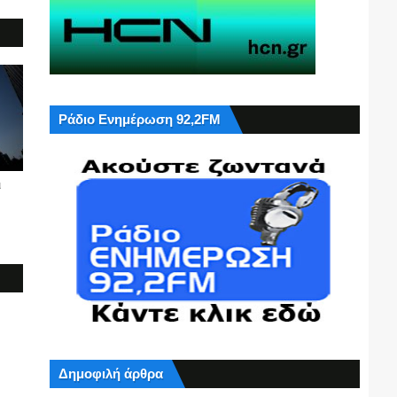
Ράδιο Ενημέρωση 92,2FM
ι
Δημοφιλή άρθρα