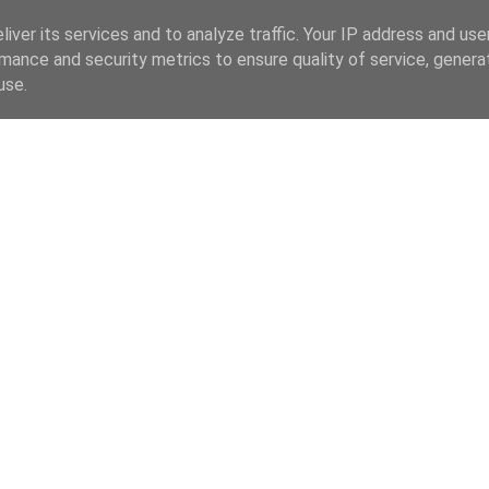
iver its services and to analyze traffic. Your IP address and us
mance and security metrics to ensure quality of service, gener
use.