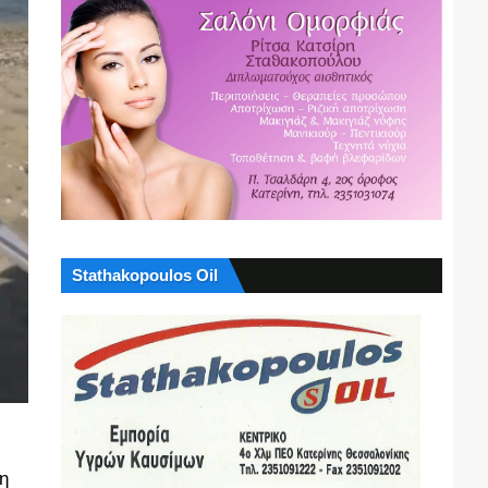
Stathakopoulos Oil
η