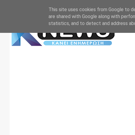
Αρχική
Επικοινωνία
Πρωτοσέλιδα
TV+RADIO
This site uses cookies from Google to del
are shared with Google along with perfor
statistics, and to detect and address ab