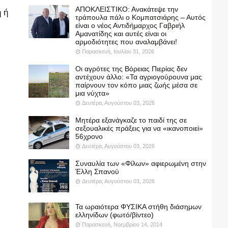
ΑΠΟΚΛΕΙΣΤΙΚΟ: Ανακάτεψε την
 ή
τράπουλα πάλι ο Κομπατσιάρης – Αυτός
είναι ο νέος Αντιδήμαρχος Γαβριήλ
Αμανατίδης και αυτές είναι οι
αρμοδιότητες που αναλαμβάνει!
Παρασκευή, Ιουλίου 31, 2026
Οι αγρότες της Βόρειας Πιερίας δεν
αντέχουν άλλο: «Τα αγριογούρουνα μας
παίρνουν τον κόπο μιας ζωής μέσα σε
μια νύχτα»
Δευτέρα, Αυγούστου 03, 2026
Μητέρα εξανάγκαζε το παιδί της σε
σεξουαλικές πράξεις για να «ικανοποιεί»
56χρονο
Δευτέρα, Αυγούστου 03, 2026
Συναυλία των «Φίλων» αφιερωμένη στην
Έλλη Σπανού
Δευτέρα, Αυγούστου 03, 2026
Τα ωραιότερα ΦΥΣΙΚΑ στήθη διάσημων
ελληνίδων (φωτό/βίντεο)
Παρασκευή, Νοεμβρίου 14, 2014