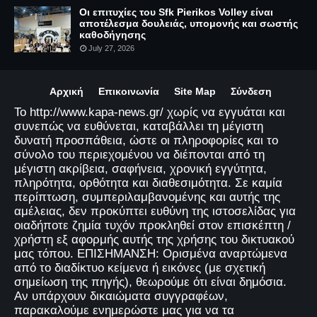
Οι επιτυχίες του Sfk Pierikos Volley είναι
αποτέλεσμα δουλειάς, υπομονής και σωστής
καθοδήγησης
July 27, 2026
Αρχική
Επικοινωνία
Site Map
Σύνδεση
Το http://www.kapa-news.gr/ χωρίς να εγγυάται και
συνεπώς να ευθύνεται, καταβάλλει τη μέγιστη
δυνατή προσπάθεια, ώστε οι πληροφορίες και το
σύνολο του περιεχομένου να διέπονται από τη
μέγιστη ακρίβεια, σαφήνεια, χρονική εγγύτητα,
πληρότητα, ορθότητα και διαθεσιμότητα. Σε καμία
περίπτωση, συμπεριλαμβανομένης και αυτής της
αμέλειας, δεν προκύπτει ευθύνη της ιστοσελίδας για
οιαδήποτε ζημία τυχόν προκληθεί στον επισκέπτη /
χρήστη εξ αφορμής αυτής της χρήσης του δικτυακού
μας τόπου. ΕΠΙΣΗΜΑΝΣΗ: Ορισμένα αναρτώμενα
από το διαδίκτυο κείμενα ή εικόνες (με σχετική
σημείωση της πηγής), θεωρούμε ότι είναι δημόσια.
Αν υπάρχουν δικαιώματα συγγραφέων,
παρακαλούμε ενημερώστε μας για να τα