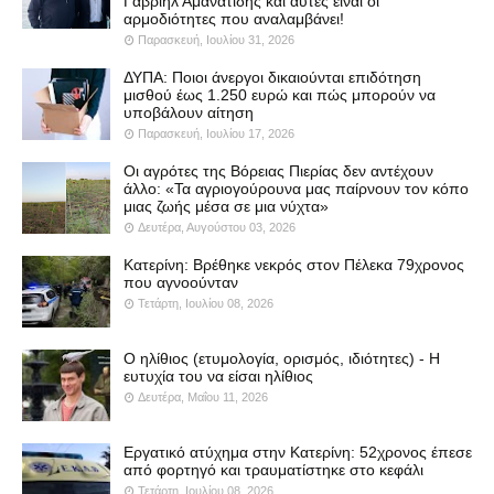
Γαβριήλ Αμανατίδης και αυτές είναι οι
αρμοδιότητες που αναλαμβάνει!
Παρασκευή, Ιουλίου 31, 2026
ΔΥΠΑ: Ποιοι άνεργοι δικαιούνται επιδότηση
μισθού έως 1.250 ευρώ και πώς μπορούν να
υποβάλουν αίτηση
Παρασκευή, Ιουλίου 17, 2026
Οι αγρότες της Βόρειας Πιερίας δεν αντέχουν
άλλο: «Τα αγριογούρουνα μας παίρνουν τον κόπο
μιας ζωής μέσα σε μια νύχτα»
Δευτέρα, Αυγούστου 03, 2026
Κατερίνη: Βρέθηκε νεκρός στον Πέλεκα 79χρονος
που αγνοούνταν
Τετάρτη, Ιουλίου 08, 2026
Ο ηλίθιος (ετυμολογία, ορισμός, ιδιότητες) - Η
ευτυχία του να είσαι ηλίθιος
Δευτέρα, Μαΐου 11, 2026
Εργατικό ατύχημα στην Κατερίνη: 52χρονος έπεσε
από φορτηγό και τραυματίστηκε στο κεφάλι
Τετάρτη, Ιουλίου 08, 2026