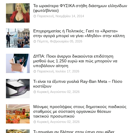
Τα ωραιότερα ΦΥΣΙΚΑ στήθη διάσημων ελληνίδων
(φωτό/βίντεο)
Παρασκευή, Νοεμβρίου 14, 2014
Επιχειρηματίας ή Πολιτικός; Γιατί το «Άριστα»
στην αγορά μπορεί να γίνει «Μηδέν» στην κάλπη
Πέμπτη, Φεβρουαρίου 05, 2026
ΔΥΠΑ: Ποιοι άνεργοι δικαιούνται επιδότηση
μισθού έως 1.250 ευρώ και πώς μπορούν να
υποβάλουν αίτηση
Παρασκευή, Ιουλίου 17, 2026
Τι είναι τα έξυπνα γυαλιά Ray-Ban Meta – Πόσο
κοστίζουν
Κυριακή, Αυγούστου 02, 2026
Μόνιμες προσλήψεις στους δημοτικούς παιδικούς
σταθμούς με σύσταση οργανικών θέσεων
τακτικού προσωπικού
Κυριακή, Αυγούστου 02, 2026
Τι σημαίνει αν βλέπεις στον ύπνο σου φίδια;