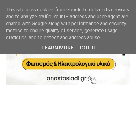
This site uses cookies from Google to deliver its services
and to analyze traffic. Your IP address and user-agent are
shared with Google along with performance and security
metrics to ensure quality of service, generate usage
statistics, and to detect and address abuse.
LEARN MORE
GOT IT