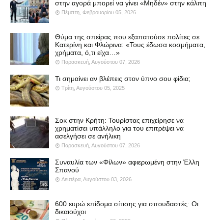
στην αγορά μπορεί να γίνει «Μηδέν» στην κάλπη
Πέμπτη, Φεβρουαρίου 05, 2026
Θύμα της σπείρας που εξαπατούσε πολίτες σε
Κατερίνη και Φλώρινα: «Τους έδωσα κοσμήματα,
χρήματα, ό,τι είχα…»
Παρασκευή, Αυγούστου 07, 2026
Τι σημαίνει αν βλέπεις στον ύπνο σου φίδια;
Τρίτη, Αυγούστου 05, 2025
Σοκ στην Κρήτη: Τουρίστας επιχείρησε να
χρηματίσει υπάλληλο για του επιτρέψει να
ασελγήσει σε ανήλικη
Παρασκευή, Αυγούστου 07, 2026
Συναυλία των «Φίλων» αφιερωμένη στην Έλλη
Σπανού
Δευτέρα, Αυγούστου 03, 2026
600 ευρώ επίδομα σίτισης για σπουδαστές: Οι
δικαιούχοι