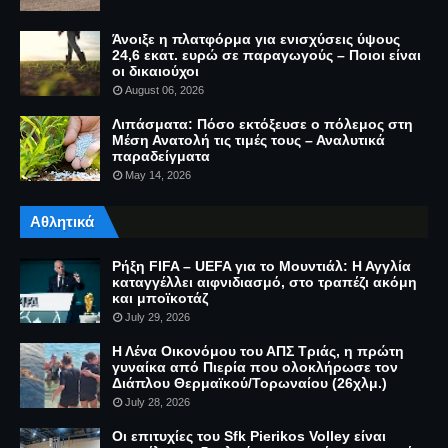
Άνοιξε η πλατφόρμα για ενισχύσεις ύψους
24,6 εκατ. ευρώ σε παραγωγούς – Ποιοι είναι
οι δικαιούχοι
August 06, 2026
Λιπάσματα: Πόσο εκτόξευσε ο πόλεμος στη
Μέση Ανατολή τις τιμές τους – Αναλυτικά
παραδείγματα
May 14, 2026
Αθλητικά
Ρήξη FIFA – UEFA για το Μουντιάλ: Η Αγγλία
καταγγέλλει αιφνιδιασμό, στο τραπέζι ακόμη
και μποϊκοτάζ
July 29, 2026
Η Λένα Οικονόμου του ΑΠΣ Τριάς, η πρώτη
γυναίκα από Πιερία που ολοκλήρωσε τον
Διάπλου Θερμαϊκού/Τορωναίου (26χλμ.)
July 28, 2026
Οι επιτυχίες του Sfk Pierikos Volley είναι