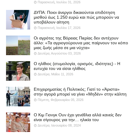
Παρασκευή, Ιουλίου 31, 2026
ΔΥΠΑ: Ποιοι άνεργοι δικαιούνται επιδότηση
μισθού έως 1.250 ευρώ και πώς μπορούν να
υποβάλουν αίτηση
Παρασκευή, Ιουλίου 17, 2026
Οι αγρότες της Βόρειας Πιερίας δεν αντέχουν
άλλο: «Τα αγριογούρουνα μας παίρνουν τον κόπο
μιας ζωής μέσα σε μια νύχτα»
Δευτέρα, Αυγούστου 03, 2026
Ο ηλίθιος (ετυμολογία, ορισμός, ιδιότητες) - Η
ευτυχία του να είσαι ηλίθιος
Δευτέρα, Μαΐου 11, 2026
Επιχειρηματίας ή Πολιτικός; Γιατί το «Άριστα»
στην αγορά μπορεί να γίνει «Μηδέν» στην κάλπη
Πέμπτη, Φεβρουαρίου 05, 2026
Ο Κιμ Γιονγκ Ουν έχει γενέθλια αλλά κανείς δεν
είναι σίγουρος για την… ηλικία του
Δευτέρα, Ιανουαρίου 08, 2024